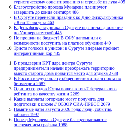
туристическому ориентированию и стрельбе из лука
495
Благоустройство проезда Мунарева планируют
завершить до конца сентября
486
​В Сургуте перенесли праздник ко Дню физкультурника
с 8 на 15 августа
463
​В День физкультурника в Сургуте ограничат движение
по Университетской
445
Не прошли на бюджет? В СФУ напомнили о
возможности поступить на платное обучение
440
​Триста голосов в унисон: в Сургуте впервые пройдет
интерактивный хор
435
​В преддверии КРТ ядра центра Сургута
предприниматели начали преображать территорию −
вместо старого дома появится место для отдыха
2738
В России введут оплату общественного транспорта по
биометрии
2687
Один из городов Югры вошел в топ-7 федерального
рейтинга по качеству жизни
2269
Какие выплаты югорчане могут получить для
подготовки к школе // ОБЗОР СИА-ПРЕСС
2079
​Памятные даты августа 2026 года: люди, события,
юбилеи
1997
​Проезд Мунарева в Сургуте благоустраивают с
опережением графика
1988