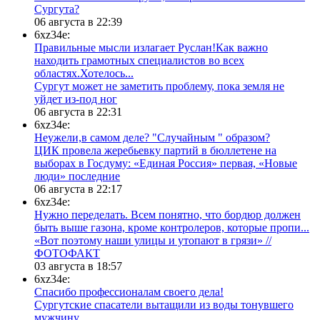
Сургута?
06 августа в 22:39
6xz34e:
Правильные мысли излагает Руслан!Как важно
находить грамотных специалистов во всех
областях.Хотелось...
Сургут может не заметить проблему, пока земля не
уйдет из-под ног
06 августа в 22:31
6xz34e:
Неужели,в самом деле? "Случайным " образом?
ЦИК провела жеребьевку партий в бюллетене на
выборах в Госдуму: «Единая Россия» первая, «Новые
люди» последние
06 августа в 22:17
6xz34e:
Нужно переделать. Всем понятно, что бордюр должен
быть выше газона, кроме контролеров, которые пропи...
«Вот поэтому наши улицы и утопают в грязи» //
ФОТОФАКТ
03 августа в 18:57
6xz34e:
Спасибо профессионалам своего дела!
Сургутские спасатели вытащили из воды тонувшего
мужчину