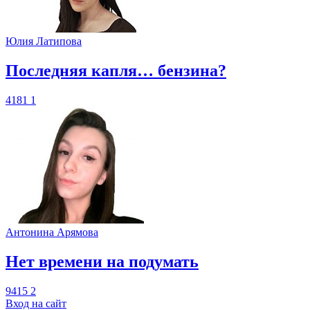
Юлия Латипова
​Последняя капля… бензина?
4181
1
Антонина Арямова
​Нет времени на подумать
9415
2
Вход на сайт