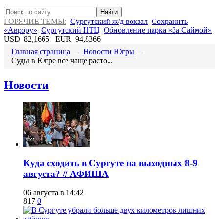
Найти
ГОРЯЧИЕ ТЕМЫ:
Сургутский ж/д вокзал
Сохранить
«Аврору»
Сургутский НТЦ
Обновление парка «За Саймой»
USD
82,1665
EUR
94,8366
Главная страница
→
Новости Югры
→
Суды в Югре все чаще расто...
Новости
​Куда сходить в Сургуте на выходных 8-9
августа? // АФИША
06 августа в 14:42
817
0