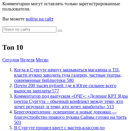
Комментарии могут оставлять только зарегистрированные
пользователи.
Вы можете
войти на сайт
Топ 10
Сегодня
Неделя
Месяц
​Когда в Сургуте начнут закрываться магазины и ТЦ,
власти нужно заводить туда галереи, частные театры,
современные библиотеки
580
​Почти 200 тысяч рублей: где в Югре сильнее всего
выросли зарплаты
577
​Комментатор под выпуском «ОЧГ»: «Деление КРТ Ядра
центра Сургута – обычный конфликт между теми, кто
хочет результат, и теми, кто хочет заработать»
513
Берегоукрепление, освещение и новые дорожки —
благоустройство правого рукава Саймы готово на треть
503
В Сургуте прошел квест с мастер-классом по