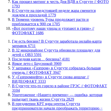
Как прошел митинг в честь Дня ВДВ в Сургуте // ФОТО
1793
В Сургуте на предстоящей неделе жара сменится
дождем и прохладой
1779
В Тюмени уровень Туры продолжает расти и
приближается к 900 см
1705
«Вот поэтому наши улицы и утопают в грязи» //
ФОТОФАКТ
1686
​Где есть бензин? В Сургуте заработала онлайн-карта
заправок
6711
В 32 микрорайоне Сургута обновили площадку для
детей с ОВЗ
5591
​Последняя капля… бензина?
4181
Яркое лето с Брусникой
3969
​У заправки «Газпром» в Сургуте собралась большая
очередь // ФОТОФАКТ
3947
У «Газпромнефти» в Сургуте снова аншлаг //
ВИДЕОФАКТ
3333
​В Сургуте что-то горело в районе ГРЭС // ФОТОФАКТ
3104
​Уничтожение «Нашего времени» — ошибка, которая
разъедает ткань жизни Сургута
2829
​В преддверии КРТ ядра центра Сургута
предприниматели начали преображать территорию −