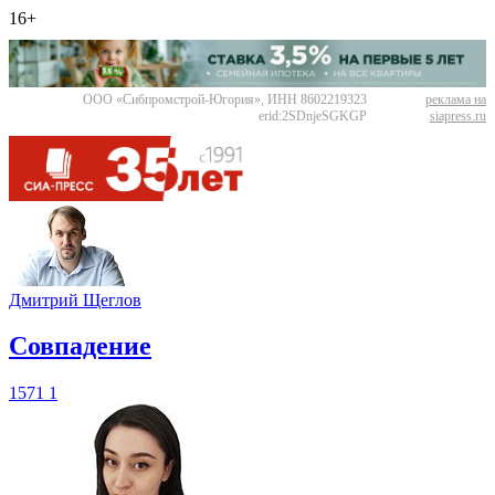
16+
ООО «Сибпромстрой-Югория», ИНН 8602219323
реклама на
erid:2SDnjeSGKGP
siapress.ru
Дмитрий Щеглов
​Совпадение
1571
1