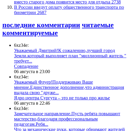
вместо старого дома появится место для отдыха
2738
В России введут оплату общественного транспорта по
биометрии
2687
последние комментарии
читаемые
комментируемые
6xz34e:
Уважаемый Дмитрий!К сожалению,лучший город
Земли.который выполняет план "миллионный житель "
требует...
​Совпадение
06 августа в 23:00
6xz34e:
Уважаемый Флуер!Поддерживаю Ваше
мнение.Единственное дополнение,что администрация
выдала свою "друже...
​Ядро центра Сургута ‒ это не только про жилье
06 августа в 22:46
6xz34e:
Замечательное направление.Пусть ребята повышают
мастерство,благодаря профессиональным
педагогам.Ребя...
​Что за механические руки, которые обнимают жителей