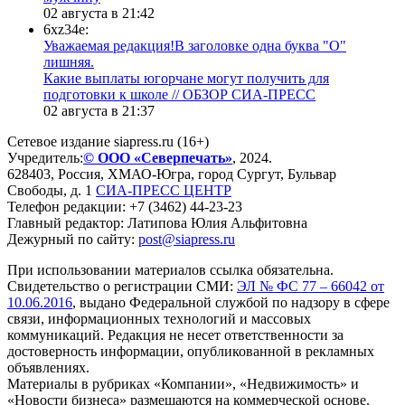
02 августа в 21:42
6xz34e:
Уважаемая редакция!В заголовке одна буква "О"
лишняя.
Какие выплаты югорчане могут получить для
подготовки к школе // ОБЗОР СИА-ПРЕСС
02 августа в 21:37
Сетевое издание siapress.ru (16+)
Учредитель:
© ООО «Северпечать»
, 2024.
628403
,
Россия
,
ХМАО-Югра
, город
Сургут
,
Бульвар
Свободы, д. 1
СИА-ПРЕСС ЦЕНТР
Телефон редакции:
+7 (3462) 44-23-23
Главный редактор: Латипова Юлия Альфитовна
Дежурный по сайту:
post@siapress.ru
При использовании материалов ссылка обязательна.
Свидетельство о регистрации СМИ:
ЭЛ № ФС 77 – 66042 от
10.06.2016
, выдано Федеральной службой по надзору в сфере
связи, информационных технологий и массовых
коммуникаций. Редакция не несет ответственности за
достоверность информации, опубликованной в рекламных
объявлениях.
Материалы в рубриках «Компании», «Недвижимость» и
«Новости бизнеса» размещаются на коммерческой основе.