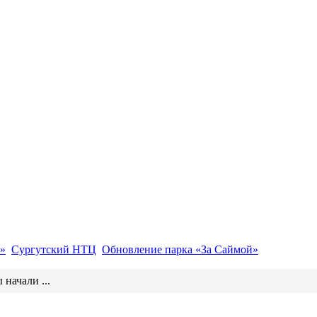
»
Сургутский НТЦ
Обновление парка «За Саймой»
 начали ...