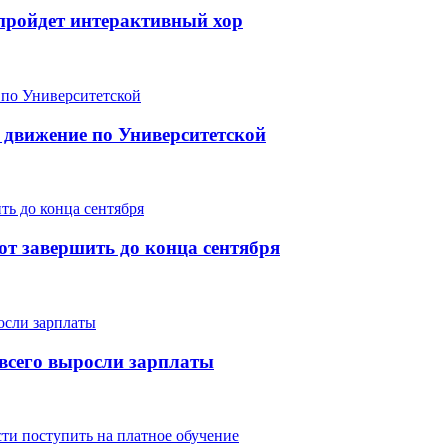
е пройдет интерактивный хор
 движение по Университетской
т завершить до конца сентября
е всего выросли зарплаты