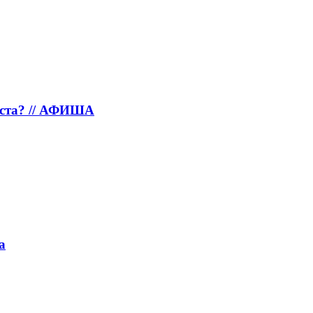
густа? // АФИША
а