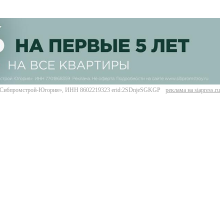
Сибпромстрой-Югория», ИНН 8602219323 erid:2SDnjeSGKGP
реклама на siapress.ru