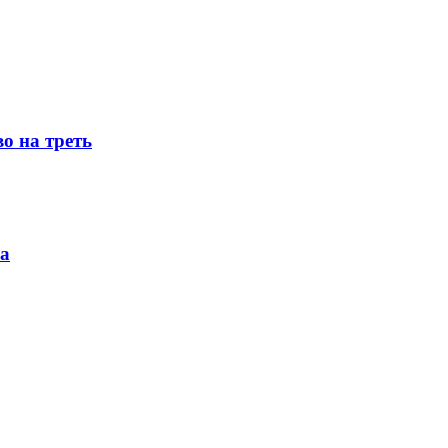
о на треть
ка