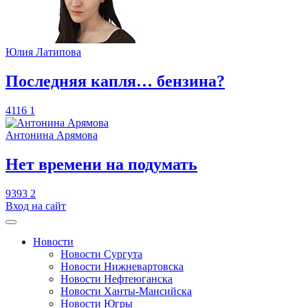
Юлия Латипова
​Последняя капля… бензина?
4116
1
Антонина Арямова
​Нет времени на подумать
9393
2
Вход на сайт
Новости
Новости Сургута
Новости Нижневартовска
Новости Нефтеюганска
Новости Ханты-Мансийска
Новости Югры