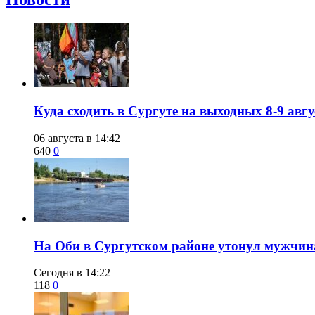
​Куда сходить в Сургуте на выходных 8-9 ав
06 августа в 14:42
640
0
​На Оби в Сургутском районе утонул мужчин
Сегодня в 14:22
118
0