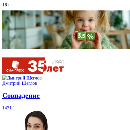
16+
Дмитрий Щеглов
​Совпадение
1471
1