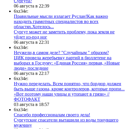
Сургута?
06 августа в 22:39
6xz34e:
Правильные мысли излагает Руслан!Как важно
находить грамотных специалистов во всех
областях.Хотелось...
Сургут может не заметить проблему, пока земля не
уйдет из-под ног
06 августа в 22:31
6xz34e:
Неужели,в самом деле? "Случайным " образом?
ЦИК провела жеребьевку партий в бюллетене на
выборах в Госдуму: «Единая Россия» первая, «Новые
люди» последние
06 августа в 22:17
6xz34e:
Нужно переделать. Всем понятно, что бордюр должен
быть выше газона, кроме контролеров, которые пропи...
«Вот поэтому наши улицы и утопают в грязи» //
ФОТОФАКТ
03 августа в 18:57
6xz34e:
Спасибо профессионалам своего дела!
Сургутские спасатели вытащили из воды тонувшего
мужчину