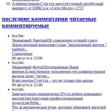
​Администрация Сургута запустит новый автобусный
маршрут от ПИКСа к «Сити Моллу»
2757
последние комментарии
читаемые
комментируемые
6xz34e:
Уважаемый Дмитрий!К сожалению,лучший город
Земли.который выполняет план "миллионный житель "
требует...
​Совпадение
06 августа в 23:00
6xz34e:
Уважаемый Флуер!Поддерживаю Ваше
мнение.Единственное дополнение,что администрация
выдала свою "друже...
​Ядро центра Сургута ‒ это не только про жилье
06 августа в 22:46
6xz34e:
Замечательное направление.Пусть ребята повышают
мастерство,благодаря профессиональным
педагогам.Ребя...
​Что за механические руки, которые обнимают жителей