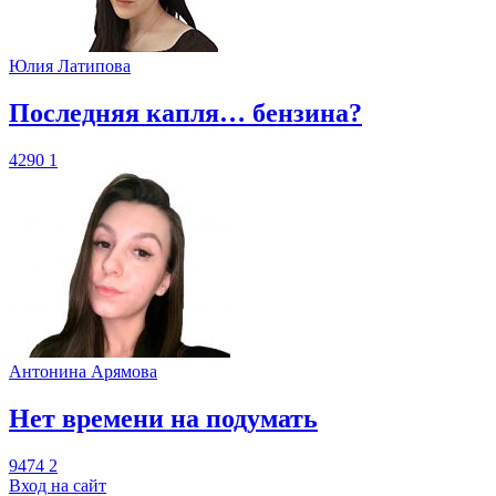
Юлия Латипова
​Последняя капля… бензина?
4290
1
Антонина Арямова
​Нет времени на подумать
9474
2
Вход на сайт