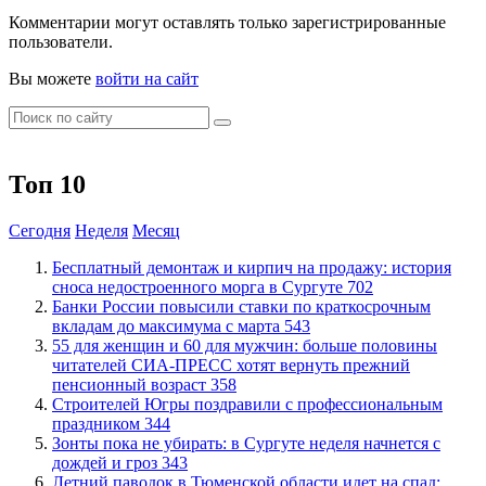
Комментарии могут оставлять только зарегистрированные
пользователи.
Вы можете
войти на сайт
Топ 10
Сегодня
Неделя
Месяц
​Бесплатный демонтаж и кирпич на продажу: история
сноса недостроенного морга в Сургуте
702
​Банки России повысили ставки по краткосрочным
вкладам до максимума с марта
543
​55 для женщин и 60 для мужчин: больше половины
читателей СИА-ПРЕСС хотят вернуть прежний
пенсионный возраст
358
​Строителей Югры поздравили с профессиональным
праздником
344
​Зонты пока не убирать: в Сургуте неделя начнется с
дождей и гроз
343
​Летний паводок в Тюменской области идет на спад: