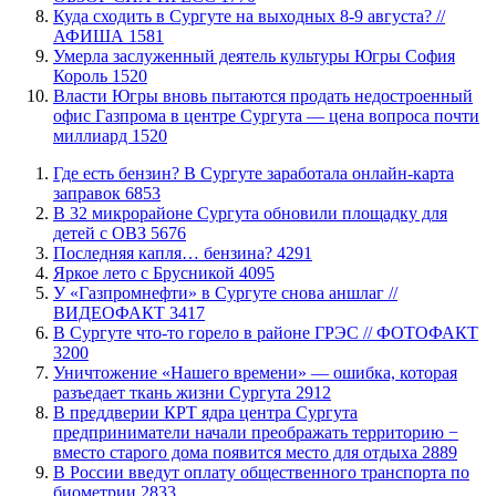
​Куда сходить в Сургуте на выходных 8-9 августа? //
АФИША
1581
​Умерла заслуженный деятель культуры Югры София
Король
1520
Власти Югры вновь пытаются продать недостроенный
офис Газпрома в центре Сургута — цена вопроса почти
миллиард
1520
​Где есть бензин? В Сургуте заработала онлайн-карта
заправок
6853
В 32 микрорайоне Сургута обновили площадку для
детей с ОВЗ
5676
​Последняя капля… бензина?
4291
Яркое лето с Брусникой
4095
У «Газпромнефти» в Сургуте снова аншлаг //
ВИДЕОФАКТ
3417
​В Сургуте что-то горело в районе ГРЭС // ФОТОФАКТ
3200
​Уничтожение «Нашего времени» — ошибка, которая
разъедает ткань жизни Сургута
2912
​В преддверии КРТ ядра центра Сургута
предприниматели начали преображать территорию −
вместо старого дома появится место для отдыха
2889
В России введут оплату общественного транспорта по
биометрии
2833