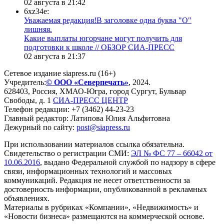
02 августа в 21:42
6xz34e:
Уважаемая редакция!В заголовке одна буква "О"
лишняя.
Какие выплаты югорчане могут получить для
подготовки к школе // ОБЗОР СИА-ПРЕСС
02 августа в 21:37
Сетевое издание siapress.ru (16+)
Учредитель:
© ООО «Северпечать»
, 2024.
628403
,
Россия
,
ХМАО-Югра
, город
Сургут
,
Бульвар
Свободы, д. 1
СИА-ПРЕСС ЦЕНТР
Телефон редакции:
+7 (3462) 44-23-23
Главный редактор: Латипова Юлия Альфитовна
Дежурный по сайту:
post@siapress.ru
При использовании материалов ссылка обязательна.
Свидетельство о регистрации СМИ:
ЭЛ № ФС 77 – 66042 от
10.06.2016
, выдано Федеральной службой по надзору в сфере
связи, информационных технологий и массовых
коммуникаций. Редакция не несет ответственности за
достоверность информации, опубликованной в рекламных
объявлениях.
Материалы в рубриках «Компании», «Недвижимость» и
«Новости бизнеса» размещаются на коммерческой основе.