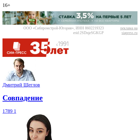
16+
ООО «Сибпромстрой-Югория», ИНН 8602219323
реклама на
erid:2SDnjeSGKGP
siapress.ru
Дмитрий Щеглов
​Совпадение
1789
1