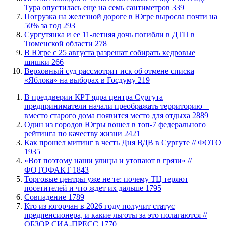
Тура опустилась еще на семь сантиметров
339
​Погрузка на железной дороге в Югре выросла почти на
50% за год
293
Сургутянка и ее 11-летняя дочь погибли в ДТП в
Тюменской области
278
​В Югре с 25 августа разрешат собирать кедровые
шишки
266
​Верховный суд рассмотрит иск об отмене списка
«Яблока» на выборах в Госдуму
219
​В преддверии КРТ ядра центра Сургута
предприниматели начали преображать территорию −
вместо старого дома появится место для отдыха
2889
Один из городов Югры вошел в топ-7 федерального
рейтинга по качеству жизни
2421
Как прошел митинг в честь Дня ВДВ в Сургуте // ФОТО
1935
«Вот поэтому наши улицы и утопают в грязи» //
ФОТОФАКТ
1843
Торговые центры уже не те: почему ТЦ теряют
посетителей и что ждет их дальше
1795
​Совпадение
1789
Кто из югорчан в 2026 году получит статус
предпенсионера, и какие льготы за это полагаются //
ОБЗОР СИА-ПРЕСС
1770