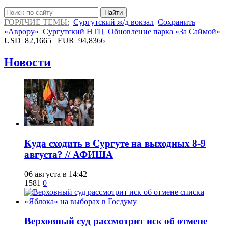
Найти
ГОРЯЧИЕ ТЕМЫ:
Сургутский ж/д вокзал
Сохранить
«Аврору»
Сургутский НТЦ
Обновление парка «За Саймой»
USD
82,1665
EUR
94,8366
Новости
​Куда сходить в Сургуте на выходных 8-9
августа? // АФИША
06 августа в 14:42
1581
0
​Верховный суд рассмотрит иск об отмене