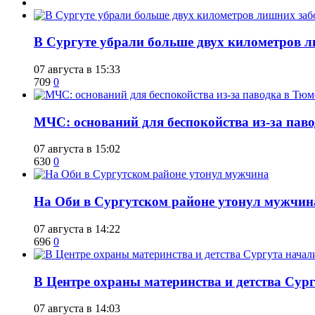
​В Сургуте убрали больше двух километров 
07 августа в 15:33
709
0
​МЧС: оснований для беспокойства из-за пав
07 августа в 15:02
630
0
​На Оби в Сургутском районе утонул мужчин
07 августа в 14:22
696
0
​В Центре охраны материнства и детства Сур
07 августа в 14:03