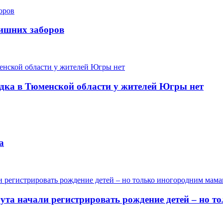
лишних заборов
одка в Тюменской области у жителей Югры нет
а
гута начали регистрировать рождение детей – но 