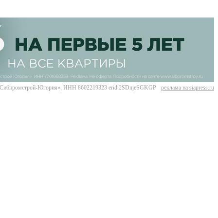
Сибпромстрой-Югория», ИНН 8602219323 erid:2SDnjeSGKGP
реклама на siapress.ru