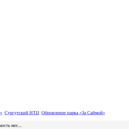
»
Сургутский НТЦ
Обновление парка «За Саймой»
ость мес...