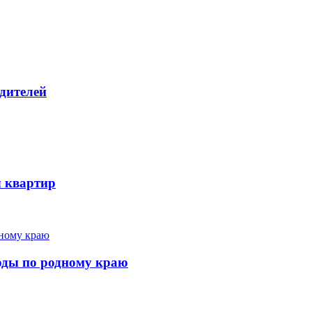
дителей
ч квартир
ходы по родному краю