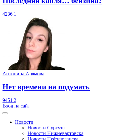
​Последняя капля… бензина?
4236
1
Антонина Арямова
​Нет времени на подумать
9451
2
Вход на сайт
Новости
Новости Сургута
Новости Нижневартовска
Новости Нефтеюганска