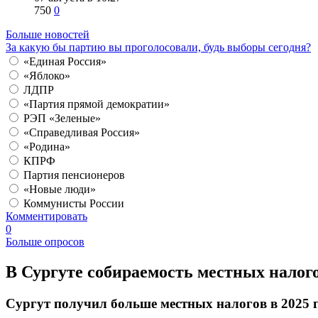
750
0
Больше новостей
За какую бы партию вы проголосовали, будь выборы сегодня?
«Единая Россия»
«Яблоко»
ЛДПР
«Партия прямой демократии»
РЭП «Зеленые»
«Справедливая Россия»
«Родина»
КПРФ
Партия пенсионеров
«Новые люди»
Коммунисты России
Комментировать
0
Больше опросов
В Сургуте собираемость местных налог
Сургут получил больше местных налогов в 2025 г