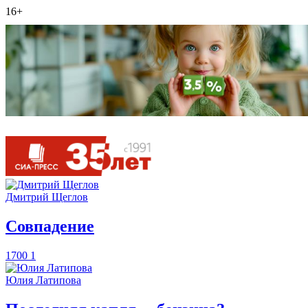
16+
Дмитрий Щеглов
​Совпадение
1700
1
Юлия Латипова