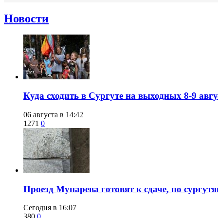
Новости
​Куда сходить в Сургуте на выходных 8-9 ав
06 августа в 14:42
1271
0
​Проезд Мунарева готовят к сдаче, но сургу
Сегодня в 16:07
380
0