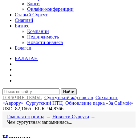
Блоги
Онлайн-конференции
Старый Сургут
Сиаплэй
Бизнес
Компании
Недвижимость
Новости бизнеса
Балаган
БАЛАГАН
Найти
ГОРЯЧИЕ ТЕМЫ:
Сургутский ж/д вокзал
Сохранить
«Аврору»
Сургутский НТЦ
Обновление парка «За Саймой»
USD
82,1665
EUR
94,8366
Главная страница
→
Новости Сургута
→
Чем сургутянам запомнилась...
Новости