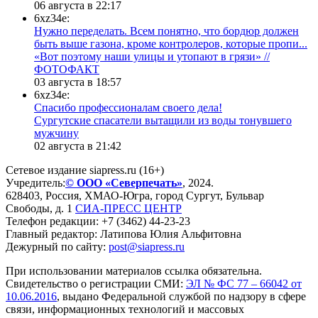
06 августа в 22:17
6xz34e:
Нужно переделать. Всем понятно, что бордюр должен
быть выше газона, кроме контролеров, которые пропи...
«Вот поэтому наши улицы и утопают в грязи» //
ФОТОФАКТ
03 августа в 18:57
6xz34e:
Спасибо профессионалам своего дела!
Сургутские спасатели вытащили из воды тонувшего
мужчину
02 августа в 21:42
Сетевое издание siapress.ru (16+)
Учредитель:
© ООО «Северпечать»
, 2024.
628403
,
Россия
,
ХМАО-Югра
, город
Сургут
,
Бульвар
Свободы, д. 1
СИА-ПРЕСС ЦЕНТР
Телефон редакции:
+7 (3462) 44-23-23
Главный редактор: Латипова Юлия Альфитовна
Дежурный по сайту:
post@siapress.ru
При использовании материалов ссылка обязательна.
Свидетельство о регистрации СМИ:
ЭЛ № ФС 77 – 66042 от
10.06.2016
, выдано Федеральной службой по надзору в сфере
связи, информационных технологий и массовых