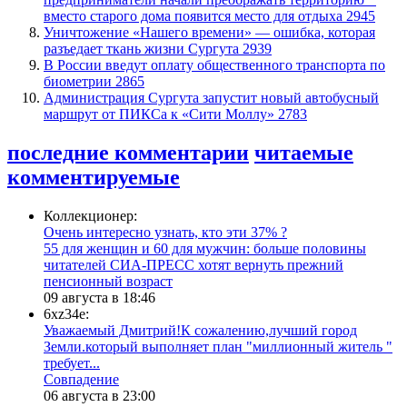
вместо старого дома появится место для отдыха
2945
​Уничтожение «Нашего времени» — ошибка, которая
разъедает ткань жизни Сургута
2939
В России введут оплату общественного транспорта по
биометрии
2865
​Администрация Сургута запустит новый автобусный
маршрут от ПИКСа к «Сити Моллу»
2783
последние комментарии
читаемые
комментируемые
Коллекционер:
Очень интересно узнать, кто эти 37% ?
​55 для женщин и 60 для мужчин: больше половины
читателей СИА-ПРЕСС хотят вернуть прежний
пенсионный возраст
09 августа в 18:46
6xz34e:
Уважаемый Дмитрий!К сожалению,лучший город
Земли.который выполняет план "миллионный житель "
требует...
​Совпадение
06 августа в 23:00