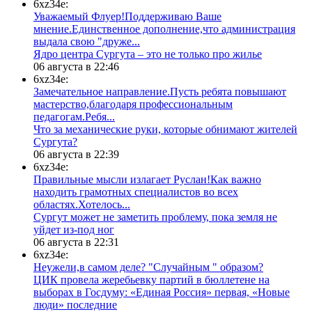
6xz34e:
Уважаемый Флуер!Поддерживаю Ваше
мнение.Единственное дополнение,что администрация
выдала свою "друже...
​Ядро центра Сургута ‒ это не только про жилье
06 августа в 22:46
6xz34e:
Замечательное направление.Пусть ребята повышают
мастерство,благодаря профессиональным
педагогам.Ребя...
​Что за механические руки, которые обнимают жителей
Сургута?
06 августа в 22:39
6xz34e:
Правильные мысли излагает Руслан!Как важно
находить грамотных специалистов во всех
областях.Хотелось...
Сургут может не заметить проблему, пока земля не
уйдет из-под ног
06 августа в 22:31
6xz34e:
Неужели,в самом деле? "Случайным " образом?
ЦИК провела жеребьевку партий в бюллетене на
выборах в Госдуму: «Единая Россия» первая, «Новые
люди» последние