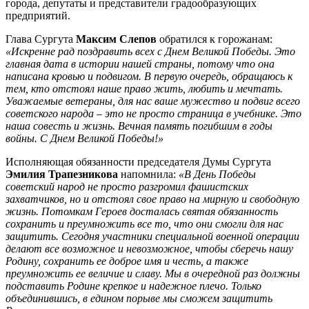
города, депутаты и представители градообразующих
предприятий.
Глава Сургута
Максим Слепов
обратился к горожанам:
«Искренне рад поздравить всех с Днем Великой Победы. Это
главная дата в истории нашей страны, потому что она
написана кровью и подвигом. В первую очередь, обращаюсь к
тем, кто отстоял наше право жить, любить и мечтать.
Уважаемые ветераны, для нас ваше мужество и подвиг всего
советского народа – это не просто страница в учебнике. Это
наша совесть и жизнь. Вечная память погибшим в годы
войны. С Днем Великой Победы!»
Исполняющая обязанности председателя Думы Сургута
Эмилия Трапезникова
напомнила:
«В День Победы
советский народ не просто разгромил фашистских
захватчиков, но и отстоял свое право на мирную и свободную
жизнь. Потомкам Героев досталась святая обязанность
сохранить и преумножить все то, что они смогли для нас
защитить. Сегодня участники специальной военной операции
делают все возможное и невозможное, чтобы сберечь нашу
Родину, сохранить ее доброе имя и честь, а также
преумножить ее величие и славу. Мы в очередной раз должны
подставить Родине крепкое и надежное плечо. Только
объединившись, в едином порыве мы сможем защитить