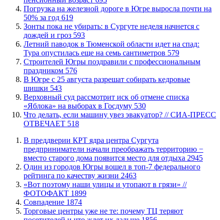
​Погрузка на железной дороге в Югре выросла почти на
50% за год
619
​Зонты пока не убирать: в Сургуте неделя начнется с
дождей и гроз
593
​Летний паводок в Тюменской области идет на спад:
Тура опустилась еще на семь сантиметров
579
​Строителей Югры поздравили с профессиональным
праздником
576
​В Югре с 25 августа разрешат собирать кедровые
шишки
543
​Верховный суд рассмотрит иск об отмене списка
«Яблока» на выборах в Госдуму
530
​Что делать, если машину увез эвакуатор? // СИА-ПРЕСС
ОТВЕЧАЕТ
518
​В преддверии КРТ ядра центра Сургута
предприниматели начали преображать территорию −
вместо старого дома появится место для отдыха
2945
Один из городов Югры вошел в топ-7 федерального
рейтинга по качеству жизни
2463
«Вот поэтому наши улицы и утопают в грязи» //
ФОТОФАКТ
1899
​Совпадение
1874
Торговые центры уже не те: почему ТЦ теряют
посетителей и что ждет их дальше
1856