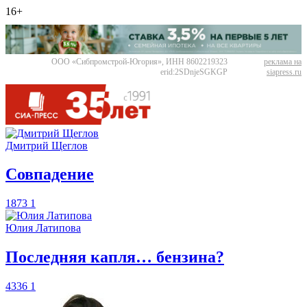
16+
ООО «Сибпромстрой-Югория», ИНН 8602219323
реклама на
erid:2SDnjeSGKGP
siapress.ru
Дмитрий Щеглов
​Совпадение
1873
1
Юлия Латипова
​Последняя капля… бензина?
4336
1