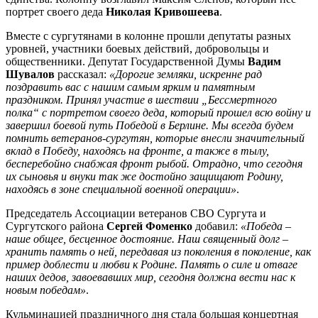
портрет своего деда
Николая Кривошеева
.
Вместе с сургутянами в колонне прошли депутаты разных
уровней, участники боевых действий, добровольцы и
общественники. Депутат Государственной Думы
Вадим
Шувалов
рассказал:
«Дорогие земляки, искренне рад
поздравить вас с нашим самым ярким и памятным
праздником. Принял участие в шествии „Бессмертного
полка“ с портретом своего деда, который прошел всю войну и
завершил боевой путь Победой в Берлине. Мы всегда будем
помнить ветеранов-сургутян, которые внесли значительный
вклад в Победу, находясь на фронте, а также в тылу,
бесперебойно снабжая фронт рыбой. Отрадно, что сегодня
их сыновья и внуки так же достойно защищают Родину,
находясь в зоне специальной военной операции»
.
Председатель Ассоциации ветеранов СВО Сургута и
Сургутского района
Сергей Фоменко
добавил:
«Победа –
наше общее, бесценное достояние. Наш священный долг –
хранить память о ней, передавая из поколения в поколение, как
пример доблести и любви к Родине. Память о силе и отваге
наших дедов, завоевавших мир, сегодня должна вести нас к
новым победам»
.
Кульминацией праздничного дня стала большая концертная