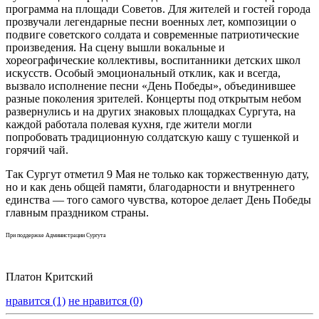
программа на площади Советов. Для жителей и гостей города
прозвучали легендарные песни военных лет, композиции о
подвиге советского солдата и современные патриотические
произведения. На сцену вышли вокальные и
хореографические коллективы, воспитанники детских школ
искусств. Особый эмоциональный отклик, как и всегда,
вызвало исполнение песни «День Победы», объединившее
разные поколения зрителей. Концерты под открытым небом
развернулись и на других знаковых площадках Сургута, на
каждой работала полевая кухня, где жители могли
попробовать традиционную солдатскую кашу с тушенкой и
горячий чай.
Так Сургут отметил 9 Мая не только как торжественную дату,
но и как день общей памяти, благодарности и внутреннего
единства — того самого чувства, которое делает День Победы
главным праздником страны.
При поддержке Администрации Сургута
Платон Критский
нравится (1)
не нравится (0)