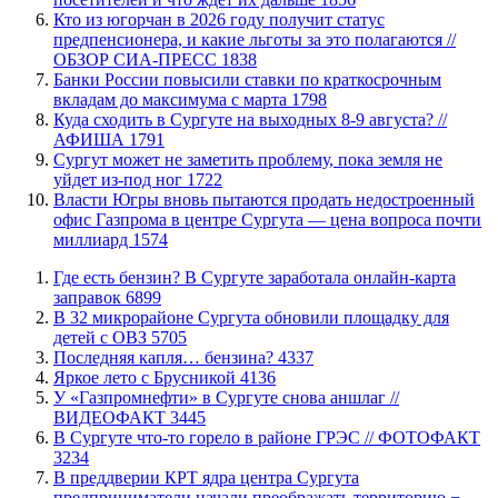
Кто из югорчан в 2026 году получит статус
предпенсионера, и какие льготы за это полагаются //
ОБЗОР СИА-ПРЕСС
1838
​Банки России повысили ставки по краткосрочным
вкладам до максимума с марта
1798
​Куда сходить в Сургуте на выходных 8-9 августа? //
АФИША
1791
Сургут может не заметить проблему, пока земля не
уйдет из-под ног
1722
Власти Югры вновь пытаются продать недостроенный
офис Газпрома в центре Сургута — цена вопроса почти
миллиард
1574
​Где есть бензин? В Сургуте заработала онлайн-карта
заправок
6899
В 32 микрорайоне Сургута обновили площадку для
детей с ОВЗ
5705
​Последняя капля… бензина?
4337
Яркое лето с Брусникой
4136
У «Газпромнефти» в Сургуте снова аншлаг //
ВИДЕОФАКТ
3445
​В Сургуте что-то горело в районе ГРЭС // ФОТОФАКТ
3234
​В преддверии КРТ ядра центра Сургута
предприниматели начали преображать территорию −