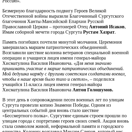
Россию».
Безмерную благодарность подвигу Героев Великой
Отечественной войны выразили Благочинный Сургутского
благочиния Ханты-Мансийской Епархии Русской
Православной Церкви – протоиерей Отец
Антоний Исаков
,
Имам соборной мечети города Сургута
Рустам Хазрат
.
Память погибших почтили минутой молчания. Церемония
завершилась маршем патриотических объединений.
Возглавили шествие колонна ветеранов специальной военной
операции и учащиеся лицея имени генерал-майора
Хисматулина Василия Ивановича.
«Для меня значимо
принимать участие в марше патриотических объединений.
Мой дедушка наряду с другими советским солдатами воевал,
чтобы в наше время было тихо и светло»
, – поделился
учащийся 11-класса лицея имени генерал-майора
Хисматулина Василия Ивановича
Антон Голошумов.
В этот день в сопровождении песен военных лет по улицам
Сургута провезли копию Знамени Победы. Одним из
центральных событий дня вновь стало шествие
«Бессмертного полка». Сургутяне единым строем прошли по
улицам города с портретами героев своих семей. Акция вновь
стала символом живой, неформальной памяти и городского
единства. Колонну возглавил Максим Слепов, который нес