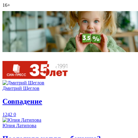
16+
Дмитрий Щеглов
​Совпадение
1242
0
Юлия Латипова