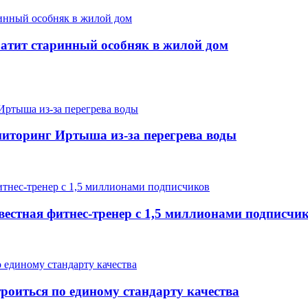
ратит старинный особняк в жилой дом
иторинг Иртыша из-за перегрева воды
вестная фитнес-тренер с 1,5 миллионами подписчи
роиться по единому стандарту качества