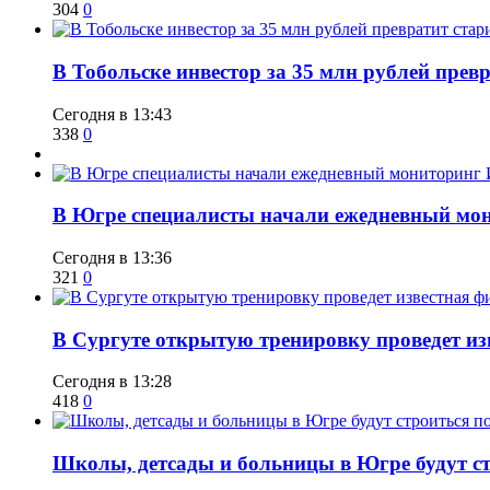
304
0
В Тобольске инвестор за 35 млн рублей прев
Сегодня в 13:43
338
0
В Югре специалисты начали ежедневный мон
Сегодня в 13:36
321
0
В Сургуте открытую тренировку проведет из
Сегодня в 13:28
418
0
Школы, детсады и больницы в Югре будут ст