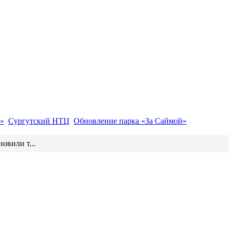
»
Сургутский НТЦ
Обновление парка «За Саймой»
овили т...