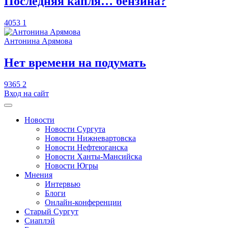
​Последняя капля… бензина?
4053
1
Антонина Арямова
​Нет времени на подумать
9365
2
Вход на сайт
Новости
Новости Сургута
Новости Нижневартовска
Новости Нефтеюганска
Новости Ханты-Мансийска
Новости Югры
Мнения
Интервью
Блоги
Онлайн-конференции
Старый Сургут
Сиаплэй