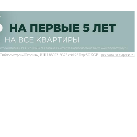
Сибпромстрой-Югория», ИНН 8602219323 erid:2SDnjeSGKGP
реклама на siapress.ru