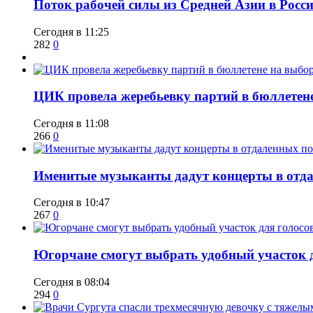
Поток рабочей силы из Средней Азии в Росс
Сегодня в 11:25
282
0
ЦИК провела жеребьевку партий в бюллетене
Сегодня в 11:08
266
0
Именитые музыканты дадут концерты в отда
Сегодня в 10:47
267
0
Югорчане смогут выбрать удобный участок 
Сегодня в 08:04
294
0