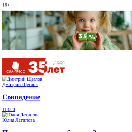
16+
Дмитрий Щеглов
​Совпадение
1132
0
Юлия Латипова