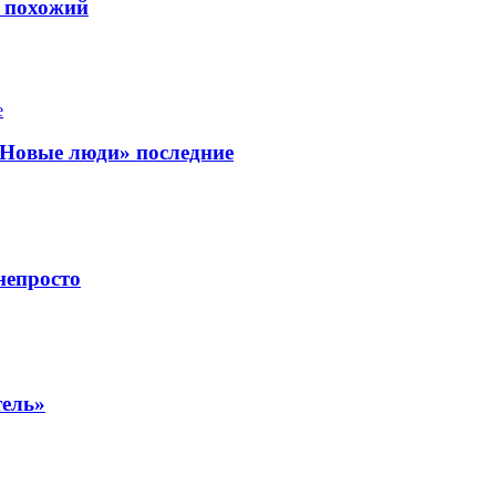
ь похожий
«Новые люди» последние
непросто
тель»