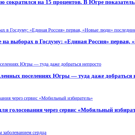
ию сократился на 15 процентов. В Югре показател
 на выборах в Госдуму: «Единая Россия» первая, 
ленных поселениях Югры — туда даже добраться 
для голосования через сервис «Мобильный избира