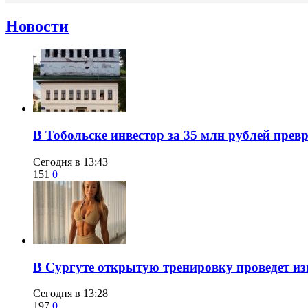
Новости
В Тобольске инвестор за 35 млн рублей прев
Сегодня в 13:43
151
0
В Сургуте открытую тренировку проведет из
Сегодня в 13:28
197
0