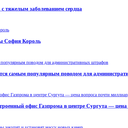
у с тяжелым заболеванием сердца
ры София Король
ается самым популярным поводом для администра
троенный офис Газпрома в центре Сургута — цена