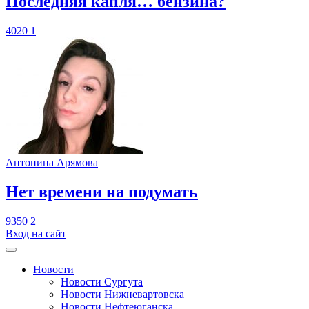
​Последняя капля… бензина?
4020
1
Антонина Арямова
​Нет времени на подумать
9350
2
Вход на сайт
Новости
Новости Сургута
Новости Нижневартовска
Новости Нефтеюганска