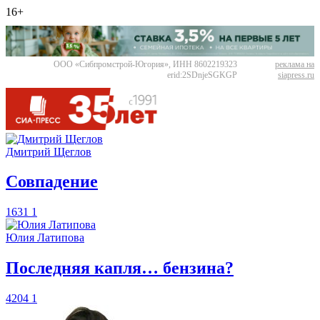
16+
ООО «Сибпромстрой-Югория», ИНН 8602219323
реклама на
erid:2SDnjeSGKGP
siapress.ru
Дмитрий Щеглов
​Совпадение
1631
1
Юлия Латипова
​Последняя капля… бензина?
4204
1