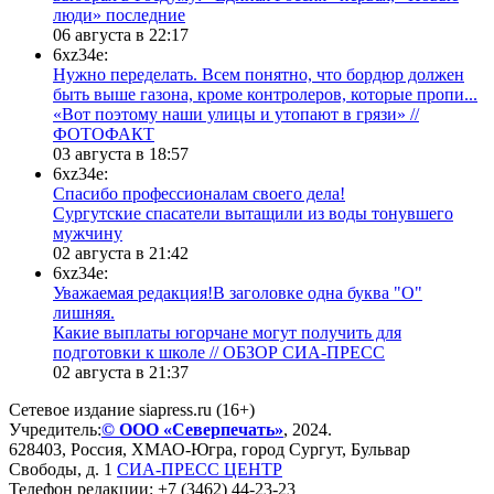
люди» последние
06 августа в 22:17
6xz34e:
Нужно переделать. Всем понятно, что бордюр должен
быть выше газона, кроме контролеров, которые пропи...
«Вот поэтому наши улицы и утопают в грязи» //
ФОТОФАКТ
03 августа в 18:57
6xz34e:
Спасибо профессионалам своего дела!
Сургутские спасатели вытащили из воды тонувшего
мужчину
02 августа в 21:42
6xz34e:
Уважаемая редакция!В заголовке одна буква "О"
лишняя.
Какие выплаты югорчане могут получить для
подготовки к школе // ОБЗОР СИА-ПРЕСС
02 августа в 21:37
Сетевое издание siapress.ru (16+)
Учредитель:
© ООО «Северпечать»
, 2024.
628403
,
Россия
,
ХМАО-Югра
, город
Сургут
,
Бульвар
Свободы, д. 1
СИА-ПРЕСС ЦЕНТР
Телефон редакции:
+7 (3462) 44-23-23