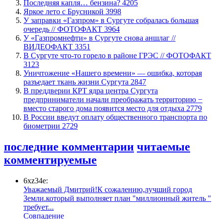
​Последняя капля… бензина?
4205
Яркое лето с Брусникой
3998
​У заправки «Газпром» в Сургуте собралась большая
очередь // ФОТОФАКТ
3964
У «Газпромнефти» в Сургуте снова аншлаг //
ВИДЕОФАКТ
3351
​В Сургуте что-то горело в районе ГРЭС // ФОТОФАКТ
3123
​Уничтожение «Нашего времени» — ошибка, которая
разъедает ткань жизни Сургута
2847
​В преддверии КРТ ядра центра Сургута
предприниматели начали преображать территорию −
вместо старого дома появится место для отдыха
2779
В России введут оплату общественного транспорта по
биометрии
2729
последние комментарии
читаемые
комментируемые
6xz34e:
Уважаемый Дмитрий!К сожалению,лучший город
Земли.который выполняет план "миллионный житель "
требует...
​Совпадение