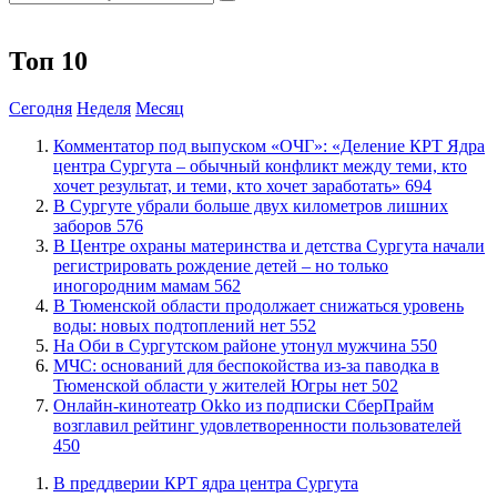
Топ 10
Сегодня
Неделя
Месяц
​Комментатор под выпуском «ОЧГ»: «Деление КРТ Ядра
центра Сургута – обычный конфликт между теми, кто
хочет результат, и теми, кто хочет заработать»
694
​В Сургуте убрали больше двух километров лишних
заборов
576
​В Центре охраны материнства и детства Сургута начали
регистрировать рождение детей – но только
иногородним мамам
562
​В Тюменской области продолжает снижаться уровень
воды: новых подтоплений нет
552
​На Оби в Сургутском районе утонул мужчина
550
​МЧС: оснований для беспокойства из-за паводка в
Тюменской области у жителей Югры нет
502
​Онлайн-кинотеатр Okko из подписки СберПрайм
возглавил рейтинг удовлетворенности пользователей
450
​В преддверии КРТ ядра центра Сургута