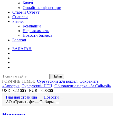
Блоги
Онлайн-конференции
Старый Сургут
Сиаплэй
Бизнес
Компании
Недвижимость
Новости бизнеса
Балаган
БАЛАГАН
Найти
ГОРЯЧИЕ ТЕМЫ:
Сургутский ж/д вокзал
Сохранить
«Аврору»
Сургутский НТЦ
Обновление парка «За Саймой»
USD
82,1665
EUR
94,8366
Главная страница
→
Новости
→
​АО «Транснефть – Сибирь» ...
Новости