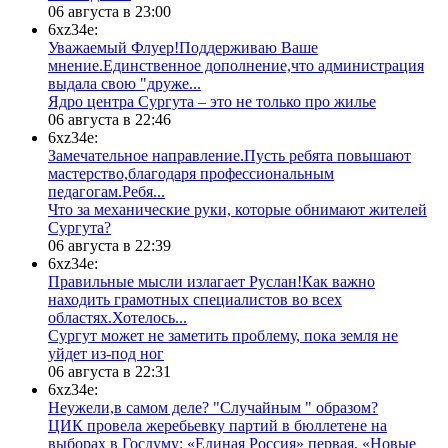
06 августа в 23:00
6xz34e:
Уважаемый Флуер!Поддерживаю Ваше
мнение.Единственное дополнение,что администрация
выдала свою "друже...
​Ядро центра Сургута ‒ это не только про жилье
06 августа в 22:46
6xz34e:
Замечательное направление.Пусть ребята повышают
мастерство,благодаря профессиональным
педагогам.Ребя...
​Что за механические руки, которые обнимают жителей
Сургута?
06 августа в 22:39
6xz34e:
Правильные мысли излагает Руслан!Как важно
находить грамотных специалистов во всех
областях.Хотелось...
Сургут может не заметить проблему, пока земля не
уйдет из-под ног
06 августа в 22:31
6xz34e:
Неужели,в самом деле? "Случайным " образом?
ЦИК провела жеребьевку партий в бюллетене на
выборах в Госдуму: «Единая Россия» первая, «Новые