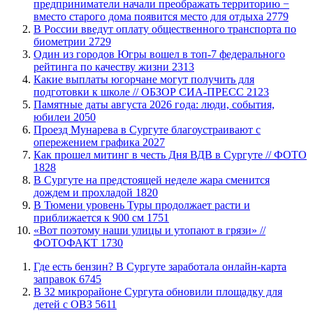
предприниматели начали преображать территорию −
вместо старого дома появится место для отдыха
2779
В России введут оплату общественного транспорта по
биометрии
2729
Один из городов Югры вошел в топ-7 федерального
рейтинга по качеству жизни
2313
Какие выплаты югорчане могут получить для
подготовки к школе // ОБЗОР СИА-ПРЕСС
2123
​Памятные даты августа 2026 года: люди, события,
юбилеи
2050
​Проезд Мунарева в Сургуте благоустраивают с
опережением графика
2027
Как прошел митинг в честь Дня ВДВ в Сургуте // ФОТО
1828
В Сургуте на предстоящей неделе жара сменится
дождем и прохладой
1820
В Тюмени уровень Туры продолжает расти и
приближается к 900 см
1751
«Вот поэтому наши улицы и утопают в грязи» //
ФОТОФАКТ
1730
​Где есть бензин? В Сургуте заработала онлайн-карта
заправок
6745
В 32 микрорайоне Сургута обновили площадку для
детей с ОВЗ
5611