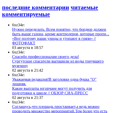
последние комментарии
читаемые
комментируемые
6xz34e:
Нужно переделать. Всем понятно, что бордюр должен
быть выше газона, кроме контролеров, которые пропи...
«Вот поэтому наши улицы и утопают в грязи» //
ФОТОФАКТ
03 августа в 18:57
6xz34e:
Спасибо профессионалам своего дела!
Сургутские спасатели вытащили из воды тонувшего
мужчину
02 августа в 21:42
6xz34e:
Уважаемая редакция!В заголовке одна буква "О"
лишняя.
Какие выплаты югорчане могут получить для
подготовки к школе // ОБЗОР СИА-ПРЕСС
02 августа в 21:37
6xz34e:
Соглашусь,что площадь простаивает,а ведь можно
проводить множество мероприятий.Тем более,что есть