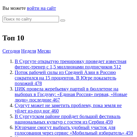
Вы можете
войти на сайт
Топ 10
Сегодня
Неделя
Месяц
В Сургуте открытую тренировку проведет известная
фитнес-тренер с 1,5 миллионами подписчиков
512
Поток рабочей силы из Средней Азии в Россию
сократился на 15 процентов. В Югре показатель
похожий
478
ЦИК провела жеребьевку партий в бюллетене на
выборах в Госдуму: «Единая Россия» первая, «Новые
люди» последние
467
Сургут может не заметить проблему, пока земля не
уйдет из-под ног
460
В Сургутском районе пройдет большой фестиваль
национальных культур с гостем из Сербии
459
Югорчане смогут выбрать удобный участок для
голосования через сервис «Мобильный избиратель»
459