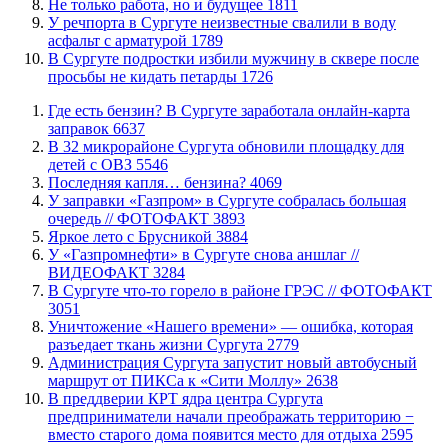
​Не только работа, но и будущее
1811
​У речпорта в Сургуте неизвестные свалили в воду
асфальт с арматурой
1789
В Сургуте подростки избили мужчину в сквере после
просьбы не кидать петарды
1726
​Где есть бензин? В Сургуте заработала онлайн-карта
заправок
6637
В 32 микрорайоне Сургута обновили площадку для
детей с ОВЗ
5546
​Последняя капля… бензина?
4069
​У заправки «Газпром» в Сургуте собралась большая
очередь // ФОТОФАКТ
3893
Яркое лето с Брусникой
3884
У «Газпромнефти» в Сургуте снова аншлаг //
ВИДЕОФАКТ
3284
​В Сургуте что-то горело в районе ГРЭС // ФОТОФАКТ
3051
​Уничтожение «Нашего времени» — ошибка, которая
разъедает ткань жизни Сургута
2779
​Администрация Сургута запустит новый автобусный
маршрут от ПИКСа к «Сити Моллу»
2638
​В преддверии КРТ ядра центра Сургута
предприниматели начали преображать территорию −
вместо старого дома появится место для отдыха
2595