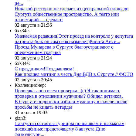
це...
​Никакой ресторан не сделает из центральной площади
Сургута общественное пространство. А театр или
планетарий — сделают
02 августа в 21:36
6xz34e:
Уважаемая редакция!Этот проезд на контроле у депутата
патриота (как он сам себя называет)Рината Айси...
​Проезд Мунарева в Сургуте благоустраивают с
опережением графика
02 августа в 21:24
6xz34e:
С праздником!Поздравляем!
Как прошел митинг в честь Дня ВДВ в Сургуте // ФОТО
02 августа в 20:45
Коллекционер:
Проверка - она всем проверка...(с) Я так понимаю,
проверка в отношении мужчины? Обидел детачков.
В Сургуте подростки избили мужчину в сквере после
просьбы не кидать петарды
31 июля в 19:03
gizn3:
1 августа состоятся турниры по шашкам и шахматам,
посвящённые предстоящему 8 августа Дню
физкультурн...