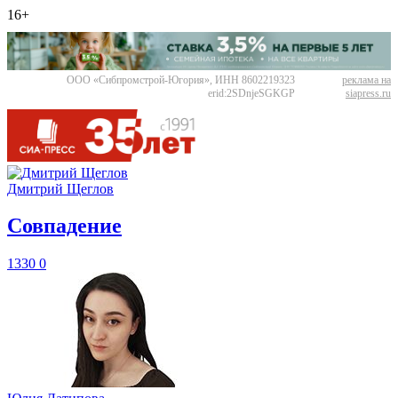
16+
ООО «Сибпромстрой-Югория», ИНН 8602219323
реклама на
erid:2SDnjeSGKGP
siapress.ru
Дмитрий Щеглов
​Совпадение
1330
0