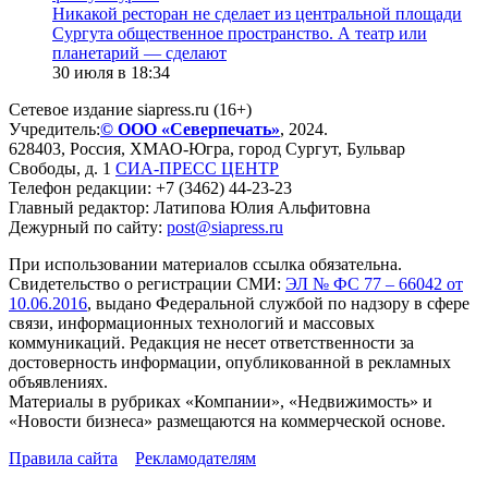
​Никакой ресторан не сделает из центральной площади
Сургута общественное пространство. А театр или
планетарий — сделают
30 июля в 18:34
Сетевое издание siapress.ru (16+)
Учредитель:
© ООО «Северпечать»
, 2024.
628403
,
Россия
,
ХМАО-Югра
, город
Сургут
,
Бульвар
Свободы, д. 1
СИА-ПРЕСС ЦЕНТР
Телефон редакции:
+7 (3462) 44-23-23
Главный редактор: Латипова Юлия Альфитовна
Дежурный по сайту:
post@siapress.ru
При использовании материалов ссылка обязательна.
Свидетельство о регистрации СМИ:
ЭЛ № ФС 77 – 66042 от
10.06.2016
, выдано Федеральной службой по надзору в сфере
связи, информационных технологий и массовых
коммуникаций. Редакция не несет ответственности за
достоверность информации, опубликованной в рекламных
объявлениях.
Материалы в рубриках «Компании», «Недвижимость» и
«Новости бизнеса» размещаются на коммерческой основе.
Правила сайта
Рекламодателям