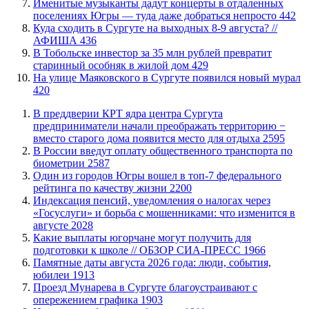
Именитые музыканты дадут концерты в отдаленных
поселениях Югры — туда даже добраться непросто
442
​Куда сходить в Сургуте на выходных 8-9 августа? //
АФИША
436
В Тобольске инвестор за 35 млн рублей превратит
старинный особняк в жилой дом
429
​На улице Маяковского в Сургуте появился новый мурал
420
​В преддверии КРТ ядра центра Сургута
предприниматели начали преображать территорию −
вместо старого дома появится место для отдыха
2595
В России введут оплату общественного транспорта по
биометрии
2587
Один из городов Югры вошел в топ-7 федерального
рейтинга по качеству жизни
2200
​Индексация пенсий, уведомления о налогах через
«Госуслуги» и борьба с мошенниками: что изменится в
августе
2028
Какие выплаты югорчане могут получить для
подготовки к школе // ОБЗОР СИА-ПРЕСС
1966
​Памятные даты августа 2026 года: люди, события,
юбилеи
1913
​Проезд Мунарева в Сургуте благоустраивают с
опережением графика
1903