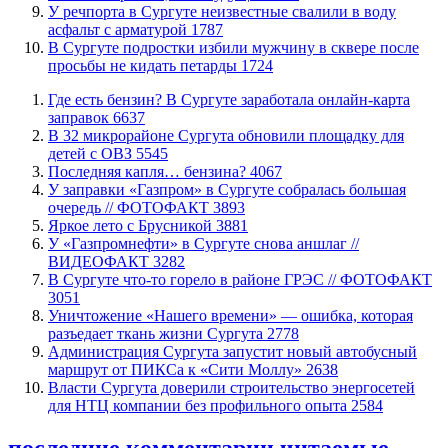
​У речпорта в Сургуте неизвестные свалили в воду
асфальт с арматурой
1787
В Сургуте подростки избили мужчину в сквере после
просьбы не кидать петарды
1724
​Где есть бензин? В Сургуте заработала онлайн-карта
заправок
6637
В 32 микрорайоне Сургута обновили площадку для
детей с ОВЗ
5545
​Последняя капля… бензина?
4067
​У заправки «Газпром» в Сургуте собралась большая
очередь // ФОТОФАКТ
3893
Яркое лето с Брусникой
3881
У «Газпромнефти» в Сургуте снова аншлаг //
ВИДЕОФАКТ
3282
​В Сургуте что-то горело в районе ГРЭС // ФОТОФАКТ
3051
​Уничтожение «Нашего времени» — ошибка, которая
разъедает ткань жизни Сургута
2778
​Администрация Сургута запустит новый автобусный
маршрут от ПИКСа к «Сити Моллу»
2638
Власти Сургута доверили строительство энергосетей
для НТЦ компании без профильного опыта
2584
последние комментарии
читаемые