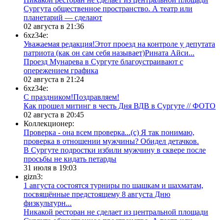
Сургута общественное пространство. А театр или
планетарий — сделают
02 августа в 21:36
6xz34e:
Уважаемая редакция!Этот проезд на контроле у депутата
патриота (как он сам себя называет)Рината Айси...
​Проезд Мунарева в Сургуте благоустраивают с
опережением графика
02 августа в 21:24
6xz34e:
С праздником!Поздравляем!
Как прошел митинг в честь Дня ВДВ в Сургуте // ФОТО
02 августа в 20:45
Коллекционер:
Проверка - она всем проверка...(с) Я так понимаю,
проверка в отношении мужчины? Обидел детачков.
В Сургуте подростки избили мужчину в сквере после
просьбы не кидать петарды
31 июля в 19:03
gizn3:
1 августа состоятся турниры по шашкам и шахматам,
посвящённые предстоящему 8 августа Дню
физкультурн...
​Никакой ресторан не сделает из центральной площади