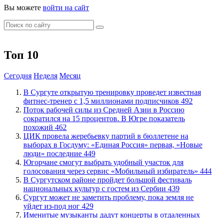
Вы можете
войти на сайт
Топ 10
Сегодня
Неделя
Месяц
В Сургуте открытую тренировку проведет известная
фитнес-тренер с 1,5 миллионами подписчиков
492
Поток рабочей силы из Средней Азии в Россию
сократился на 15 процентов. В Югре показатель
похожий
462
ЦИК провела жеребьевку партий в бюллетене на
выборах в Госдуму: «Единая Россия» первая, «Новые
люди» последние
449
Югорчане смогут выбрать удобный участок для
голосования через сервис «Мобильный избиратель»
444
В Сургутском районе пройдет большой фестиваль
национальных культур с гостем из Сербии
439
Сургут может не заметить проблему, пока земля не
уйдет из-под ног
429
Именитые музыканты дадут концерты в отдаленных