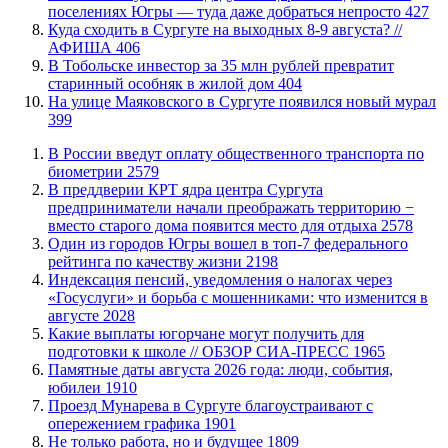
поселениях Югры — туда даже добраться непросто
427
​Куда сходить в Сургуте на выходных 8-9 августа? //
АФИША
406
В Тобольске инвестор за 35 млн рублей превратит
старинный особняк в жилой дом
404
​На улице Маяковского в Сургуте появился новый мурал
399
В России введут оплату общественного транспорта по
биометрии
2579
​В преддверии КРТ ядра центра Сургута
предприниматели начали преображать территорию −
вместо старого дома появится место для отдыха
2578
Один из городов Югры вошел в топ-7 федерального
рейтинга по качеству жизни
2198
​Индексация пенсий, уведомления о налогах через
«Госуслуги» и борьба с мошенниками: что изменится в
августе
2028
Какие выплаты югорчане могут получить для
подготовки к школе // ОБЗОР СИА-ПРЕСС
1965
​Памятные даты августа 2026 года: люди, события,
юбилеи
1910
​Проезд Мунарева в Сургуте благоустраивают с
опережением графика
1901
​Не только работа, но и будущее
1809