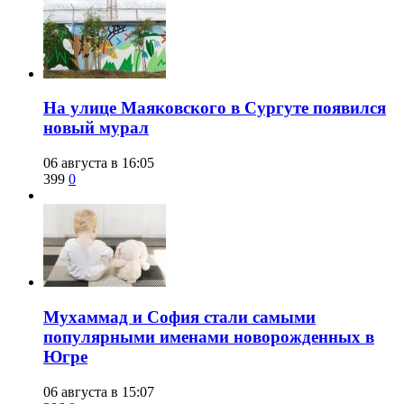
​На улице Маяковского в Сургуте появился
новый мурал
06 августа в 16:05
399
0
​Мухаммад и София стали самыми
популярными именами новорожденных в
Югре
06 августа в 15:07