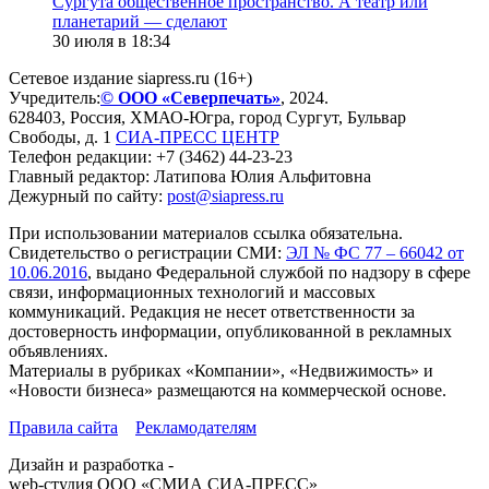
Сургута общественное пространство. А театр или
планетарий — сделают
30 июля в 18:34
Сетевое издание siapress.ru (16+)
Учредитель:
© ООО «Северпечать»
, 2024.
628403
,
Россия
,
ХМАО-Югра
, город
Сургут
,
Бульвар
Свободы, д. 1
СИА-ПРЕСС ЦЕНТР
Телефон редакции:
+7 (3462) 44-23-23
Главный редактор: Латипова Юлия Альфитовна
Дежурный по сайту:
post@siapress.ru
При использовании материалов ссылка обязательна.
Свидетельство о регистрации СМИ:
ЭЛ № ФС 77 – 66042 от
10.06.2016
, выдано Федеральной службой по надзору в сфере
связи, информационных технологий и массовых
коммуникаций. Редакция не несет ответственности за
достоверность информации, опубликованной в рекламных
объявлениях.
Материалы в рубриках «Компании», «Недвижимость» и
«Новости бизнеса» размещаются на коммерческой основе.
Правила сайта
Рекламодателям
Дизайн и разработка -
web-студия ООО «СМИА СИА-ПРЕСС»