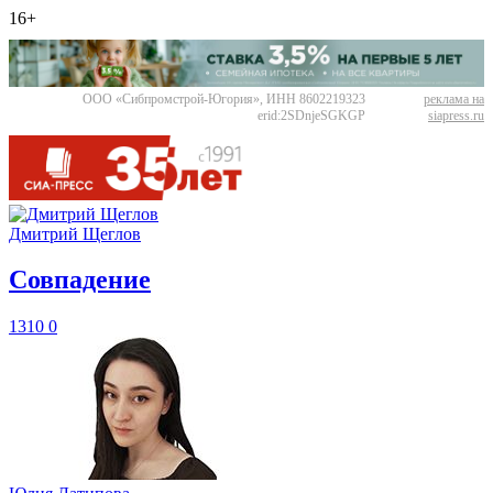
16+
ООО «Сибпромстрой-Югория», ИНН 8602219323
реклама на
erid:2SDnjeSGKGP
siapress.ru
Дмитрий Щеглов
​Совпадение
1310
0