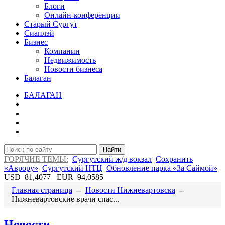
Блоги
Онлайн-конференции
Старый Сургут
Сиаплэй
Бизнес
Компании
Недвижимость
Новости бизнеса
Балаган
БАЛАГАН
Найти
ГОРЯЧИЕ ТЕМЫ:
Сургутский ж/д вокзал
Сохранить
«Аврору»
Сургутский НТЦ
Обновление парка «За Саймой»
USD
81,4077
EUR
94,0585
Главная страница
→
Новости Нижневартовска
→
Нижневартовские врачи спас...
Новости