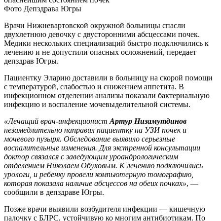
Фото Депздрава Югры
Врачи Нижневартовской окружной больницы спасли
двухлетнюю девочку с двусторонними абсцессами почек.
Медики нескольких специализаций быстро подключились к
лечению и не допустили опасных осложнений, передает
депздрав Югры.
Пациентку Эларию доставили в больницу на скорой помощи
с температурой, слабостью и снижением аппетита. В
инфекционном отделении анализы показали бактериальную
инфекцию и воспаление мочевыделительной системы.
«Лечащий врач-инфекционист
Артур Низамутдинов
незамедлительно направил пациентку на УЗИ почек и
мочевого пузыря. Обследование выявило серьезные
воспалительные изменения. Для экстренной консультации
доктор связался с заведующим уроандрологическим
отделением Николаем Обуховым. К лечению подключились
урологи, и ребенку провели компьютерную томографию,
которая показала наличие абсцессов на обеих почках»
, —
сообщили в депздраве Югры.
Позже врачи выявили возбудителя инфекции — кишечную
палочку с БЛРС, устойчивую ко многим антибиотикам. По