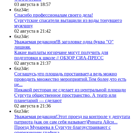
03 августа в 18:57
6xz34e:
Спасибо профессионалам своего дела!
Сургутские спасатели вытащили из воды тонувшего
мужчину
02 августа в 21:42
6xz34e:
Уважаемая редакция!В заголовке одна буква "О"
лишняя.
Какие выплаты югорчане могут получить для
подготовки к школе // ОБЗОР СИА-ПРЕСС
02 августа в 21:37
6xz34e:
Соглашусь,что площадь простаивает,а ведь можно
проводить множество мероприятий.Тем более,что есть
це...
​Никакой ресторан не сделает из центральной площади
Сургута общественное пространство. А театр или
планетарий — сделают
02 августа в 21:36
6xz34e:
Уважаемая редакция!Этот проезд на контроле у депутата
патриота (как он сам себя называет)Рината Айси...
​Проезд Мунарева в Сургуте благоустраивают с
опережением графика