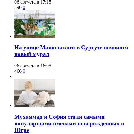
06 августа в 17:15
390
0
​На улице Маяковского в Сургуте появился
новый мурал
06 августа в 16:05
466
0
​Мухаммад и София стали самыми
популярными именами новорожденных в
Югре