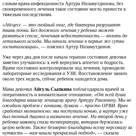
словам врача-инфекциониста Артура Низамутдинова, без
своевременного лечения такое состояние могло привести к
тяжелым последствиям.
«Абсцесс — это гнойный очаг, где бактерии разрушают
ткань почки. Без должного лечения у ребенка может
развиться сепсис, почечная недостаточность — вплоть до
летального исхода. Мы начали лечение в первые же сутки
госпитализации»
, — пояснил Артур Низамутдинов.
Уже через два дня после начала терапии состояние девочки
заметно улучшилось: к ней вернулись аппетит и бодрость.
Врачи постоянно контролировали ход лечения, проводили
лабораторные исследования и УЗИ. Восстановление заняло
около трех недель, сейчас ребенок находится дома.
Мама девочки
Айгуль Сыпкина
поблагодарила врачей за
оперативность и внимательное отношение.
«От всей души
благодарна нашему лечащему врачу Артуру Раилевичу. Мы не
ожидали проблем с почками, думали — просто ОРВИ. Врач
сработал молниеносно: мы поступили ночью, а наутро уже
был точный диагноз и назначено лечение. На второй день у
ребенка наконец спала температура, которая держалась
целую неделю. Также безмерно благодарны всему персоналу за
чуткость — нам нашли прекрасный подход»
, — сказала