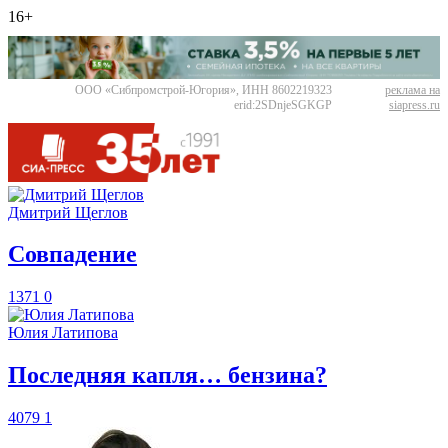
16+
ООО «Сибпромстрой-Югория», ИНН 8602219323
реклама на
erid:2SDnjeSGKGP
siapress.ru
Дмитрий Щеглов
​Совпадение
1371
0
Юлия Латипова
​Последняя капля… бензина?
4079
1