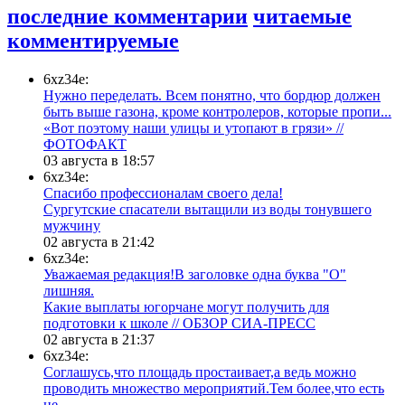
последние комментарии
читаемые
комментируемые
6xz34e:
Нужно переделать. Всем понятно, что бордюр должен
быть выше газона, кроме контролеров, которые пропи...
«Вот поэтому наши улицы и утопают в грязи» //
ФОТОФАКТ
03 августа в 18:57
6xz34e:
Спасибо профессионалам своего дела!
Сургутские спасатели вытащили из воды тонувшего
мужчину
02 августа в 21:42
6xz34e:
Уважаемая редакция!В заголовке одна буква "О"
лишняя.
Какие выплаты югорчане могут получить для
подготовки к школе // ОБЗОР СИА-ПРЕСС
02 августа в 21:37
6xz34e:
Соглашусь,что площадь простаивает,а ведь можно
проводить множество мероприятий.Тем более,что есть
це...