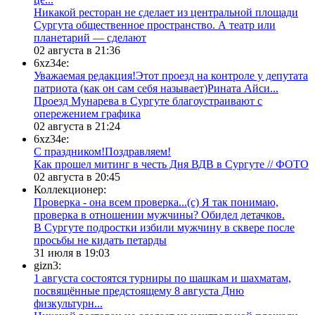
​Никакой ресторан не сделает из центральной площади
Сургута общественное пространство. А театр или
планетарий — сделают
02 августа в 21:36
6xz34e:
Уважаемая редакция!Этот проезд на контроле у депутата
патриота (как он сам себя называет)Рината Айси...
​Проезд Мунарева в Сургуте благоустраивают с
опережением графика
02 августа в 21:24
6xz34e:
С праздником!Поздравляем!
Как прошел митинг в честь Дня ВДВ в Сургуте // ФОТО
02 августа в 20:45
Коллекционер:
Проверка - она всем проверка...(с) Я так понимаю,
проверка в отношении мужчины? Обидел детачков.
В Сургуте подростки избили мужчину в сквере после
просьбы не кидать петарды
31 июля в 19:03
gizn3:
1 августа состоятся турниры по шашкам и шахматам,
посвящённые предстоящему 8 августа Дню
физкультурн...