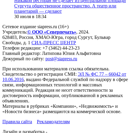
​Никакой ресторан не сделает из центральной площади
Сургута общественное пространство. А театр или
планетарий — сделают
30 июля в 18:34
Сетевое издание siapress.ru (16+)
Учредитель:
© ООО «Северпечать»
, 2024.
628403
,
Россия
,
ХМАО-Югра
, город
Сургут
,
Бульвар
Свободы, д. 1
СИА-ПРЕСС ЦЕНТР
Телефон редакции:
+7 (3462) 44-23-23
Главный редактор: Латипова Юлия Альфитовна
Дежурный по сайту:
post@siapress.ru
При использовании материалов ссылка обязательна.
Свидетельство о регистрации СМИ:
ЭЛ № ФС 77 – 66042 от
10.06.2016
, выдано Федеральной службой по надзору в сфере
связи, информационных технологий и массовых
коммуникаций. Редакция не несет ответственности за
достоверность информации, опубликованной в рекламных
объявлениях.
Материалы в рубриках «Компании», «Недвижимость» и
«Новости бизнеса» размещаются на коммерческой основе.
Правила сайта
Рекламодателям
Дизайн и разработка -