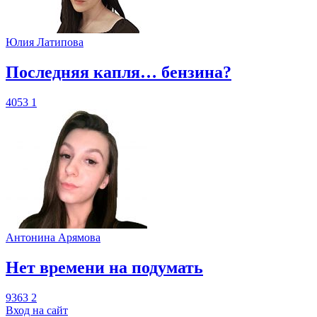
Юлия Латипова
​Последняя капля… бензина?
4053
1
Антонина Арямова
​Нет времени на подумать
9363
2
Вход на сайт