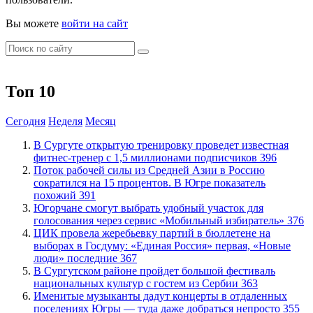
Вы можете
войти на сайт
Топ 10
Сегодня
Неделя
Месяц
В Сургуте открытую тренировку проведет известная
фитнес-тренер с 1,5 миллионами подписчиков
396
Поток рабочей силы из Средней Азии в Россию
сократился на 15 процентов. В Югре показатель
похожий
391
Югорчане смогут выбрать удобный участок для
голосования через сервис «Мобильный избиратель»
376
ЦИК провела жеребьевку партий в бюллетене на
выборах в Госдуму: «Единая Россия» первая, «Новые
люди» последние
367
В Сургутском районе пройдет большой фестиваль
национальных культур с гостем из Сербии
363
Именитые музыканты дадут концерты в отдаленных
поселениях Югры — туда даже добраться непросто
355