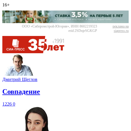
16+
ООО «Сибпромстрой-Югория», ИНН 8602219323
реклама на
erid:2SDnjeSGKGP
siapress.ru
Дмитрий Щеглов
​Совпадение
1226
0