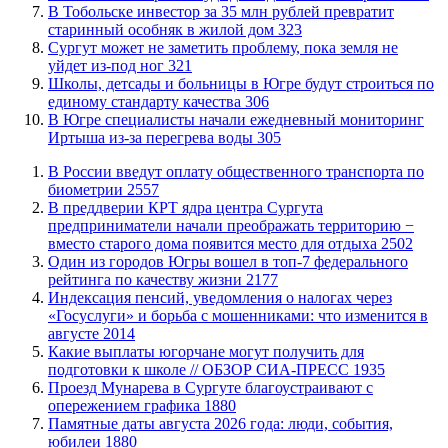
В Тобольске инвестор за 35 млн рублей превратит
старинный особняк в жилой дом
323
Сургут может не заметить проблему, пока земля не
уйдет из-под ног
321
Школы, детсады и больницы в Югре будут строиться по
единому стандарту качества
306
В Югре специалисты начали ежедневный мониторинг
Иртыша из-за перегрева воды
305
В России введут оплату общественного транспорта по
биометрии
2557
​В преддверии КРТ ядра центра Сургута
предприниматели начали преображать территорию −
вместо старого дома появится место для отдыха
2502
Один из городов Югры вошел в топ-7 федерального
рейтинга по качеству жизни
2177
​Индексация пенсий, уведомления о налогах через
«Госуслуги» и борьба с мошенниками: что изменится в
августе
2014
Какие выплаты югорчане могут получить для
подготовки к школе // ОБЗОР СИА-ПРЕСС
1935
​Проезд Мунарева в Сургуте благоустраивают с
опережением графика
1880
​Памятные даты августа 2026 года: люди, события,
юбилеи
1880