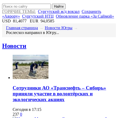
Найти
ГОРЯЧИЕ ТЕМЫ:
Сургутский ж/д вокзал
Сохранить
«Аврору»
Сургутский НТЦ
Обновление парка «За Саймой»
USD
81,4077
EUR
94,0585
Главная страница
→
Новости Югры
→
​Рослесхоз направил в Югру...
Новости
Сотрудники АО «Транснефть – Сибирь»
приняли участие в волонтёрских и
экологических акциях
Сегодня в 17:15
237
0