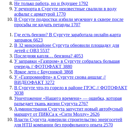
​Не только работа, но и будущее
1792
​У речпорта в Сургуте неизвестные свалили в воду
асфальт с арматурой
1770
В Сургуте подростки избили мужчину в сквере после
просьбы не кидать петарды
1707
​Где есть бензин? В Сургуте заработала онлайн-карта
заправок
6623
В 32 микрорайоне Сургута обновили площадку для
детей с ОВЗ
5537
​Последняя капля… бензина?
4053
​У заправки «Газпром» в Сургуте собралась большая
очередь // ФОТОФАКТ
3880
Яркое лето с Брусникой
3868
У «Газпромнефти» в Сургуте снова аншлаг //
ВИДЕОФАКТ
3272
​В Сургуте что-то горело в районе ГРЭС // ФОТОФАКТ
3038
​Уничтожение «Нашего времени» — ошибка, которая
разъедает ткань жизни Сургута
2767
​Администрация Сургута запустит новый автобусный
маршрут от ПИКСа к «Сити Моллу»
2626
Власти Сургута доверили строительство энергосетей
для НТЦ компании без профильного опыта
2570