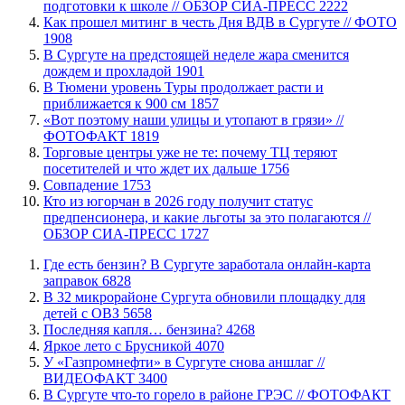
подготовки к школе // ОБЗОР СИА-ПРЕСС
2222
Как прошел митинг в честь Дня ВДВ в Сургуте // ФОТО
1908
В Сургуте на предстоящей неделе жара сменится
дождем и прохладой
1901
В Тюмени уровень Туры продолжает расти и
приближается к 900 см
1857
«Вот поэтому наши улицы и утопают в грязи» //
ФОТОФАКТ
1819
Торговые центры уже не те: почему ТЦ теряют
посетителей и что ждет их дальше
1756
​Совпадение
1753
Кто из югорчан в 2026 году получит статус
предпенсионера, и какие льготы за это полагаются //
ОБЗОР СИА-ПРЕСС
1727
​Где есть бензин? В Сургуте заработала онлайн-карта
заправок
6828
В 32 микрорайоне Сургута обновили площадку для
детей с ОВЗ
5658
​Последняя капля… бензина?
4268
Яркое лето с Брусникой
4070
У «Газпромнефти» в Сургуте снова аншлаг //
ВИДЕОФАКТ
3400
​В Сургуте что-то горело в районе ГРЭС // ФОТОФАКТ