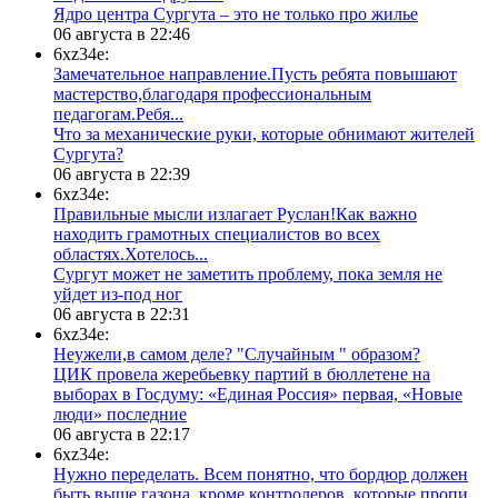
​Ядро центра Сургута ‒ это не только про жилье
06 августа в 22:46
6xz34e:
Замечательное направление.Пусть ребята повышают
мастерство,благодаря профессиональным
педагогам.Ребя...
​Что за механические руки, которые обнимают жителей
Сургута?
06 августа в 22:39
6xz34e:
Правильные мысли излагает Руслан!Как важно
находить грамотных специалистов во всех
областях.Хотелось...
Сургут может не заметить проблему, пока земля не
уйдет из-под ног
06 августа в 22:31
6xz34e:
Неужели,в самом деле? "Случайным " образом?
ЦИК провела жеребьевку партий в бюллетене на
выборах в Госдуму: «Единая Россия» первая, «Новые
люди» последние
06 августа в 22:17
6xz34e:
Нужно переделать. Всем понятно, что бордюр должен
быть выше газона, кроме контролеров, которые пропи...