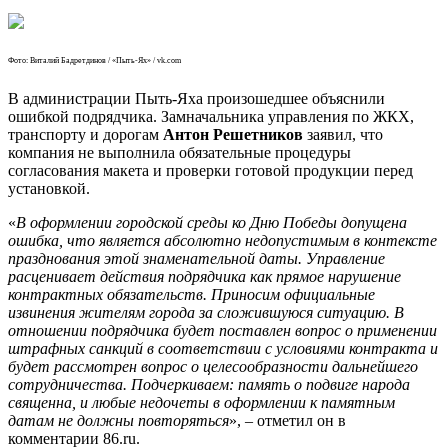
Фото: Виталий Бадретдинов / «Пыть-Ях» / vk.com
В администрации Пыть-Яха произошедшее объяснили
ошибкой подрядчика. Замначальника управления по ЖКХ,
транспорту и дорогам
Антон Решетников
заявил, что
компания не выполнила обязательные процедуры
согласования макета и проверки готовой продукции перед
установкой.
«
В оформлении городской среды ко Дню Победы допущена
ошибка, что является абсолютно недопустимым в контексте
празднования этой знаменательной даты. Управление
расценивает действия подрядчика как прямое нарушение
контрактных обязательств. Приносим официальные
извинения жителям города за сложившуюся ситуацию. В
отношении подрядчика будет поставлен вопрос о применении
штрафных санкций в соответствии с условиями контракта и
будет рассмотрен вопрос о целесообразности дальнейшего
сотрудничества. Подчеркиваем: память о подвиге народа
священна, и любые недочеты в оформлении к памятным
датам не должны повторяться
», ‒ отметил он в
комментарии 86.ru.