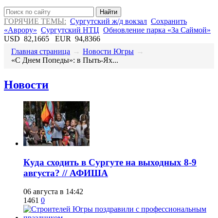
Найти
ГОРЯЧИЕ ТЕМЫ:
Сургутский ж/д вокзал
Сохранить
«Аврору»
Сургутский НТЦ
Обновление парка «За Саймой»
USD
82,1665
EUR
94,8366
Главная страница
→
Новости Югры
→
«С Днем Попеды»: в Пыть-Ях...
Новости
​Куда сходить в Сургуте на выходных 8-9
августа? // АФИША
06 августа в 14:42
1461
0