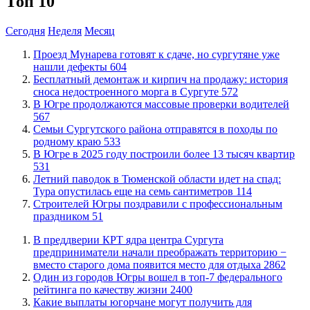
Топ 10
Сегодня
Неделя
Месяц
​Проезд Мунарева готовят к сдаче, но сургутяне уже
нашли дефекты
604
​Бесплатный демонтаж и кирпич на продажу: история
сноса недостроенного морга в Сургуте
572
​В Югре продолжаются массовые проверки водителей
567
​Семьи Сургутского района отправятся в походы по
родному краю
533
​В Югре в 2025 году построили более 13 тысяч квартир
531
​Летний паводок в Тюменской области идет на спад:
Тура опустилась еще на семь сантиметров
114
​Строителей Югры поздравили с профессиональным
праздником
51
​В преддверии КРТ ядра центра Сургута
предприниматели начали преображать территорию −
вместо старого дома появится место для отдыха
2862
Один из городов Югры вошел в топ-7 федерального
рейтинга по качеству жизни
2400
Какие выплаты югорчане могут получить для