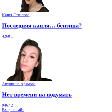
Юлия Латипова
​Последняя капля… бензина?
4268
1
Антонина Арямова
​Нет времени на подумать
9467
2
Вход на сайт