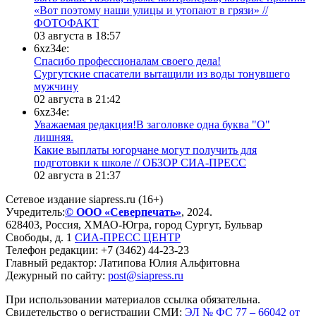
«Вот поэтому наши улицы и утопают в грязи» //
ФОТОФАКТ
03 августа в 18:57
6xz34e:
Спасибо профессионалам своего дела!
Сургутские спасатели вытащили из воды тонувшего
мужчину
02 августа в 21:42
6xz34e:
Уважаемая редакция!В заголовке одна буква "О"
лишняя.
Какие выплаты югорчане могут получить для
подготовки к школе // ОБЗОР СИА-ПРЕСС
02 августа в 21:37
Сетевое издание siapress.ru (16+)
Учредитель:
© ООО «Северпечать»
, 2024.
628403
,
Россия
,
ХМАО-Югра
, город
Сургут
,
Бульвар
Свободы, д. 1
СИА-ПРЕСС ЦЕНТР
Телефон редакции:
+7 (3462) 44-23-23
Главный редактор: Латипова Юлия Альфитовна
Дежурный по сайту:
post@siapress.ru
При использовании материалов ссылка обязательна.
Свидетельство о регистрации СМИ:
ЭЛ № ФС 77 – 66042 от