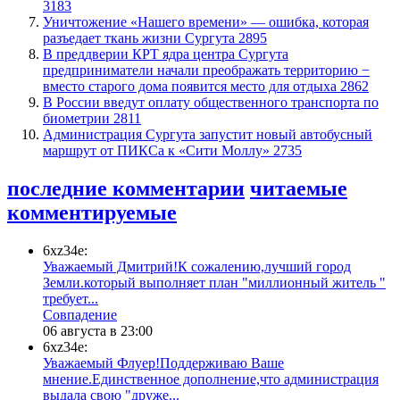
3183
​Уничтожение «Нашего времени» — ошибка, которая
разъедает ткань жизни Сургута
2895
​В преддверии КРТ ядра центра Сургута
предприниматели начали преображать территорию −
вместо старого дома появится место для отдыха
2862
В России введут оплату общественного транспорта по
биометрии
2811
​Администрация Сургута запустит новый автобусный
маршрут от ПИКСа к «Сити Моллу»
2735
последние комментарии
читаемые
комментируемые
6xz34e:
Уважаемый Дмитрий!К сожалению,лучший город
Земли.который выполняет план "миллионный житель "
требует...
​Совпадение
06 августа в 23:00
6xz34e:
Уважаемый Флуер!Поддерживаю Ваше
мнение.Единственное дополнение,что администрация
выдала свою "друже...