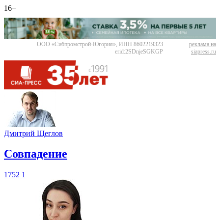
16+
ООО «Сибпромстрой-Югория», ИНН 8602219323
реклама на
erid:2SDnjeSGKGP
siapress.ru
Дмитрий Щеглов
​Совпадение
1752
1