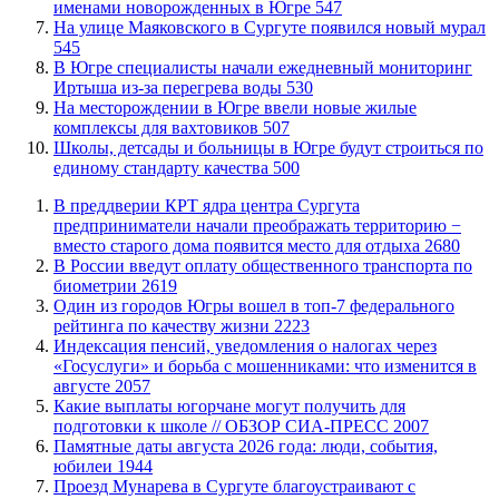
именами новорожденных в Югре
547
​На улице Маяковского в Сургуте появился новый мурал
545
В Югре специалисты начали ежедневный мониторинг
Иртыша из-за перегрева воды
530
​На месторождении в Югре ввели новые жилые
комплексы для вахтовиков
507
Школы, детсады и больницы в Югре будут строиться по
единому стандарту качества
500
​В преддверии КРТ ядра центра Сургута
предприниматели начали преображать территорию −
вместо старого дома появится место для отдыха
2680
В России введут оплату общественного транспорта по
биометрии
2619
Один из городов Югры вошел в топ-7 федерального
рейтинга по качеству жизни
2223
​Индексация пенсий, уведомления о налогах через
«Госуслуги» и борьба с мошенниками: что изменится в
августе
2057
Какие выплаты югорчане могут получить для
подготовки к школе // ОБЗОР СИА-ПРЕСС
2007
​Памятные даты августа 2026 года: люди, события,
юбилеи
1944
​Проезд Мунарева в Сургуте благоустраивают с