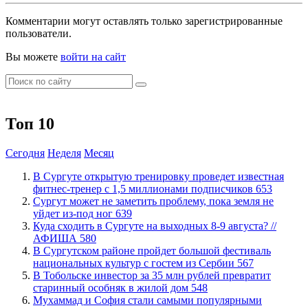
Комментарии могут оставлять только зарегистрированные
пользователи.
Вы можете
войти на сайт
Топ 10
Сегодня
Неделя
Месяц
В Сургуте открытую тренировку проведет известная
фитнес-тренер с 1,5 миллионами подписчиков
653
Сургут может не заметить проблему, пока земля не
уйдет из-под ног
639
​Куда сходить в Сургуте на выходных 8-9 августа? //
АФИША
580
В Сургутском районе пройдет большой фестиваль
национальных культур с гостем из Сербии
567
В Тобольске инвестор за 35 млн рублей превратит
старинный особняк в жилой дом
548
​Мухаммад и София стали самыми популярными