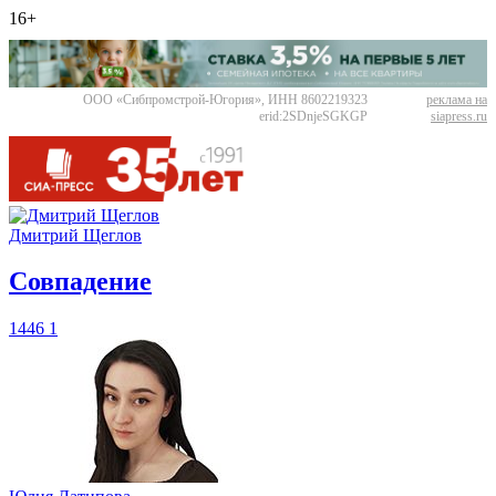
16+
ООО «Сибпромстрой-Югория», ИНН 8602219323
реклама на
erid:2SDnjeSGKGP
siapress.ru
Дмитрий Щеглов
​Совпадение
1446
1