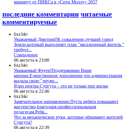
маршрут от ПИКСа к «Сити Моллу»
2657
последние комментарии
читаемые
комментируемые
6xz34e:
Уважаемый Дмитрий!К сожалению,лучший город
Земли.который выполняет план "миллионный житель "
требует...
​Совпадение
06 августа в 23:00
6xz34e:
Уважаемый Флуер!Поддерживаю Ваше
мнение.Единственное дополнение,что администрация
выдала свою "друже...
​Ядро центра Сургута ‒ это не только про жилье
06 августа в 22:46
6xz34e:
Замечательное направление.Пусть ребята повышают
мастерство,благодаря профессиональным
педагогам.Ребя...
​Что за механические руки, которые обнимают жителей
Сургута?
06 августа в 22:39