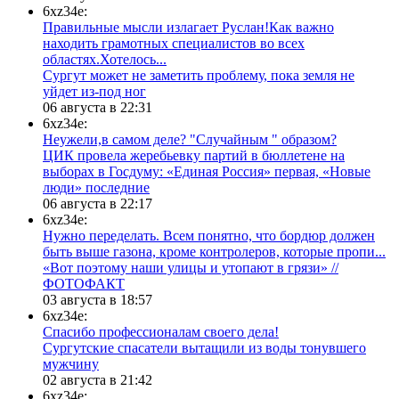
6xz34e:
Правильные мысли излагает Руслан!Как важно
находить грамотных специалистов во всех
областях.Хотелось...
Сургут может не заметить проблему, пока земля не
уйдет из-под ног
06 августа в 22:31
6xz34e:
Неужели,в самом деле? "Случайным " образом?
ЦИК провела жеребьевку партий в бюллетене на
выборах в Госдуму: «Единая Россия» первая, «Новые
люди» последние
06 августа в 22:17
6xz34e:
Нужно переделать. Всем понятно, что бордюр должен
быть выше газона, кроме контролеров, которые пропи...
«Вот поэтому наши улицы и утопают в грязи» //
ФОТОФАКТ
03 августа в 18:57
6xz34e:
Спасибо профессионалам своего дела!
Сургутские спасатели вытащили из воды тонувшего
мужчину
02 августа в 21:42
6xz34e: