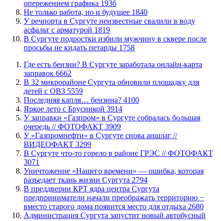
опережением графика
1936
​Не только работа, но и будущее
1840
​У речпорта в Сургуте неизвестные свалили в воду
асфальт с арматурой
1819
В Сургуте подростки избили мужчину в сквере после
просьбы не кидать петарды
1758
​Где есть бензин? В Сургуте заработала онлайн-карта
заправок
6662
В 32 микрорайоне Сургута обновили площадку для
детей с ОВЗ
5559
​Последняя капля… бензина?
4100
Яркое лето с Брусникой
3914
​У заправки «Газпром» в Сургуте собралась большая
очередь // ФОТОФАКТ
3909
У «Газпромнефти» в Сургуте снова аншлаг //
ВИДЕОФАКТ
3299
​В Сургуте что-то горело в районе ГРЭС // ФОТОФАКТ
3071
​Уничтожение «Нашего времени» — ошибка, которая
разъедает ткань жизни Сургута
2794
​В преддверии КРТ ядра центра Сургута
предприниматели начали преображать территорию −
вместо старого дома появится место для отдыха
2680
​Администрация Сургута запустит новый автобусный