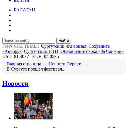
Балаган
БАЛАГАН
Найти
ГОРЯЧИЕ ТЕМЫ:
Сургутский ж/д вокзал
Сохранить
«Аврору»
Сургутский НТЦ
Обновление парка «За Саймой»
USD
81,4077
EUR
94,0585
Главная страница
→
Новости Сургута
→
​В Сургуте прошел фестивал...
Новости