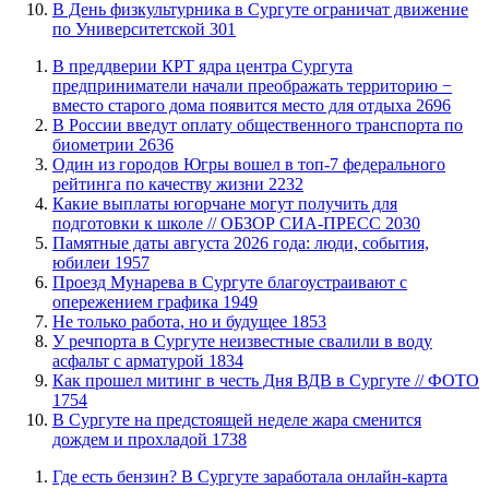
​В День физкультурника в Сургуте ограничат движение
по Университетской
301
​В преддверии КРТ ядра центра Сургута
предприниматели начали преображать территорию −
вместо старого дома появится место для отдыха
2696
В России введут оплату общественного транспорта по
биометрии
2636
Один из городов Югры вошел в топ-7 федерального
рейтинга по качеству жизни
2232
Какие выплаты югорчане могут получить для
подготовки к школе // ОБЗОР СИА-ПРЕСС
2030
​Памятные даты августа 2026 года: люди, события,
юбилеи
1957
​Проезд Мунарева в Сургуте благоустраивают с
опережением графика
1949
​Не только работа, но и будущее
1853
​У речпорта в Сургуте неизвестные свалили в воду
асфальт с арматурой
1834
Как прошел митинг в честь Дня ВДВ в Сургуте // ФОТО
1754
В Сургуте на предстоящей неделе жара сменится
дождем и прохладой
1738
​Где есть бензин? В Сургуте заработала онлайн-карта