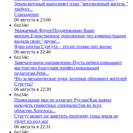
Земли.который выполняет план "миллионный житель "
требует...
​Совпадение
06 августа в 23:00
6xz34e:
Уважаемый Флуер!Поддерживаю Ваше
мнение.Единственное дополнение,что администрация
выдала свою "друже...
​Ядро центра Сургута ‒ это не только про жилье
06 августа в 22:46
6xz34e:
Замечательное направление.Пусть ребята повышают
мастерство,благодаря профессиональным
педагогам.Ребя...
​Что за механические руки, которые обнимают жителей
Сургута?
06 августа в 22:39
6xz34e:
Правильные мысли излагает Руслан!Как важно
находить грамотных специалистов во всех
областях.Хотелось...
Сургут может не заметить проблему, пока земля не
уйдет из-под ног
06 августа в 22:31
6xz34e: