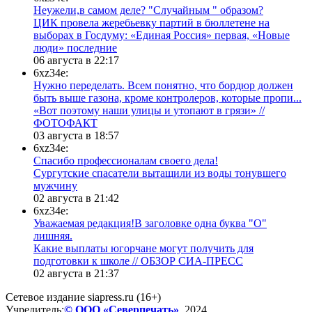
Неужели,в самом деле? "Случайным " образом?
ЦИК провела жеребьевку партий в бюллетене на
выборах в Госдуму: «Единая Россия» первая, «Новые
люди» последние
06 августа в 22:17
6xz34e:
Нужно переделать. Всем понятно, что бордюр должен
быть выше газона, кроме контролеров, которые пропи...
«Вот поэтому наши улицы и утопают в грязи» //
ФОТОФАКТ
03 августа в 18:57
6xz34e:
Спасибо профессионалам своего дела!
Сургутские спасатели вытащили из воды тонувшего
мужчину
02 августа в 21:42
6xz34e:
Уважаемая редакция!В заголовке одна буква "О"
лишняя.
Какие выплаты югорчане могут получить для
подготовки к школе // ОБЗОР СИА-ПРЕСС
02 августа в 21:37
Сетевое издание siapress.ru (16+)
Учредитель:
© ООО «Северпечать»
, 2024.