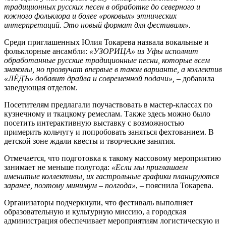
традиционных русских песен в обработке до северного и
южного фольклора и более «роковых» этнических
интерпретаций. Это новый формат для фестиваля».
Среди приглашенных Юлия Токарева назвала вокальные и
фольклорные ансамбли:
«УЗОРИЦА» из Уфы исполнит
обработанные русские традиционные песни, которые всем
знакомы, но прозвучат впервые в таком варианте, а коллектив
«ЛЁДЪ» добавит драйва и современной подачи»,
– добавила
заведующая отделом.
Посетителям предлагали поучаствовать в мастер‑классах по
кузнечному и ткацкому ремеслам. Также здесь можно было
посетить интерактивную выставку с возможностью
примерить кольчугу и попробовать заняться фехтованием. В
детской зоне ждали квесты и творческие занятия.
Отмечается, что подготовка к такому массовому мероприятию
занимает не меньше полугода:
«Если мы приглашаем
именитые коллективы, их гастрольные графики планируются
заранее, поэтому минимум – полгода»
, – пояснила Токарева.
Организаторы подчеркнули, что фестиваль выполняет
образовательную и культурную миссию, а городская
администрация обеспечивает мероприятиям логистическую и