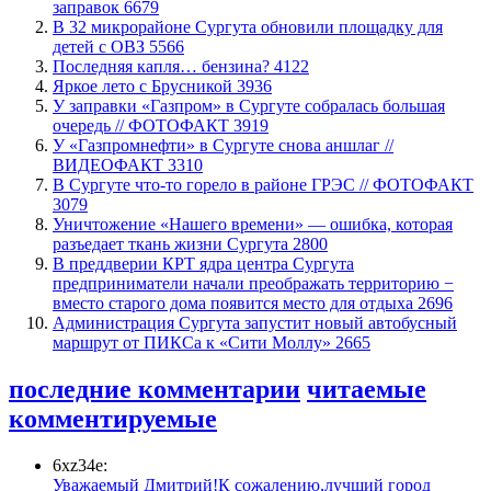
заправок
6679
В 32 микрорайоне Сургута обновили площадку для
детей с ОВЗ
5566
​Последняя капля… бензина?
4122
Яркое лето с Брусникой
3936
​У заправки «Газпром» в Сургуте собралась большая
очередь // ФОТОФАКТ
3919
У «Газпромнефти» в Сургуте снова аншлаг //
ВИДЕОФАКТ
3310
​В Сургуте что-то горело в районе ГРЭС // ФОТОФАКТ
3079
​Уничтожение «Нашего времени» — ошибка, которая
разъедает ткань жизни Сургута
2800
​В преддверии КРТ ядра центра Сургута
предприниматели начали преображать территорию −
вместо старого дома появится место для отдыха
2696
​Администрация Сургута запустит новый автобусный
маршрут от ПИКСа к «Сити Моллу»
2665
последние комментарии
читаемые
комментируемые
6xz34e:
Уважаемый Дмитрий!К сожалению,лучший город