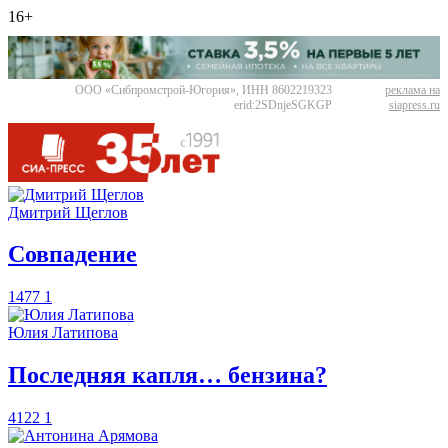
16+
ООО «Сибпромстрой-Югория», ИНН 8602219323
реклама на
erid:2SDnjeSGKGP
siapress.ru
Дмитрий Щеглов
​Совпадение
1477
1
Юлия Латипова
​Последняя капля… бензина?
4122
1