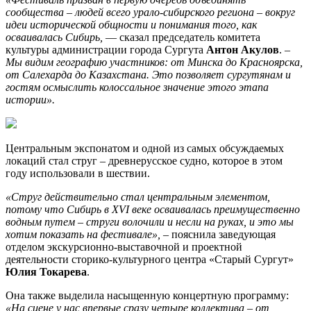
сообщества – людей всего урало-сибирского региона – вокруг
идеи исторической общности и понимания того, как
осваивалась Сибирь,
— сказал председатель комитета
культуры администрации города Сургута
Антон Акулов
. –
Мы видим географию участников: от Минска до Красноярска,
от Салехарда до Казахстана. Это позволяет сургутянам и
гостям осмыслить колоссальное значение этого этапа
истории».
Центральным экспонатом и одной из самых обсуждаемых
локаций стал струг – древнерусское судно, которое в этом
году использовали в шествии.
«Струг действительно стал центральным элементом,
потому что Сибирь в XVI веке осваивалась преимущественно
водным путем – струги волочили и несли на руках, и это мы
хотим показать на фестивале»,
– пояснила заведующая
отделом экскурсионно‑выставочной и проектной
деятельности сторико-культурного центра «Старый Сургут»
Юлия Токарева
.
Она также выделила насыщенную концертную программу:
«На сцене у нас впервые сразу четыре коллектива – от