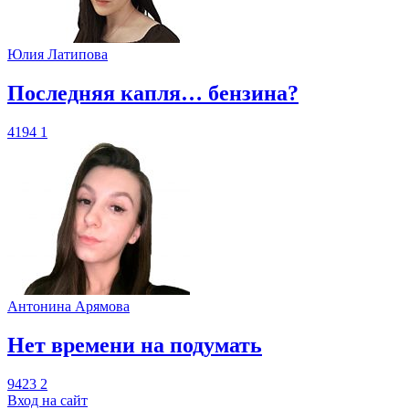
Юлия Латипова
​Последняя капля… бензина?
4194
1
Антонина Арямова
​Нет времени на подумать
9423
2
Вход на сайт