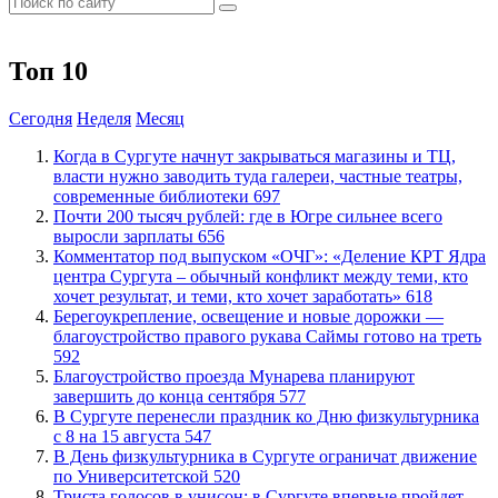
Топ 10
Сегодня
Неделя
Месяц
​Когда в Сургуте начнут закрываться магазины и ТЦ,
власти нужно заводить туда галереи, частные театры,
современные библиотеки
697
​Почти 200 тысяч рублей: где в Югре сильнее всего
выросли зарплаты
656
​Комментатор под выпуском «ОЧГ»: «Деление КРТ Ядра
центра Сургута – обычный конфликт между теми, кто
хочет результат, и теми, кто хочет заработать»
618
Берегоукрепление, освещение и новые дорожки —
благоустройство правого рукава Саймы готово на треть
592
Благоустройство проезда Мунарева планируют
завершить до конца сентября
577
​В Сургуте перенесли праздник ко Дню физкультурника
с 8 на 15 августа
547
​В День физкультурника в Сургуте ограничат движение
по Университетской
520
​Триста голосов в унисон: в Сургуте впервые пройдет