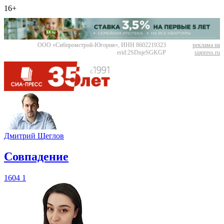
16+
ООО «Сибпромстрой-Югория», ИНН 8602219323
реклама на
erid:2SDnjeSGKGP
siapress.ru
Дмитрий Щеглов
​Совпадение
1604
1