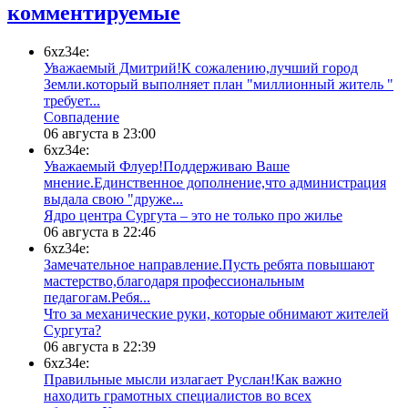
комментируемые
6xz34e:
Уважаемый Дмитрий!К сожалению,лучший город
Земли.который выполняет план "миллионный житель "
требует...
​Совпадение
06 августа в 23:00
6xz34e:
Уважаемый Флуер!Поддерживаю Ваше
мнение.Единственное дополнение,что администрация
выдала свою "друже...
​Ядро центра Сургута ‒ это не только про жилье
06 августа в 22:46
6xz34e:
Замечательное направление.Пусть ребята повышают
мастерство,благодаря профессиональным
педагогам.Ребя...
​Что за механические руки, которые обнимают жителей
Сургута?
06 августа в 22:39
6xz34e:
Правильные мысли излагает Руслан!Как важно
находить грамотных специалистов во всех