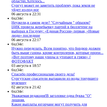
областях.Хотелось...
Сургут может не заметить проблему, пока земля не
уйдет из-под ног
06 августа в 22:31
6xz34e:
Неужели,в самом деле? "Случайным " образом?
ЦИК провела жеребьевку партий в бюллетене на
выборах в Госдуму: «Единая Россия» первая, «Новые
люди» последние
06 августа в 22:17
6xz34e:
Нужно переделать. Всем понятно, что бордюр должен
быть выше газона, кроме контролеров, которые пропи...
«Вот поэтому наши улицы и утопают в грязи» //
ФОТОФАКТ
03 августа в 18:57
6xz34e:
Спасибо профессионалам своего дела!
Сургутские спасатели вытащили из воды тонувшего
мужчину
02 августа в 21:42
6xz34e:
Уважаемая редакция!В заголовке одна буква "О"
лишняя.
Какие выплаты югорчане могут получить для