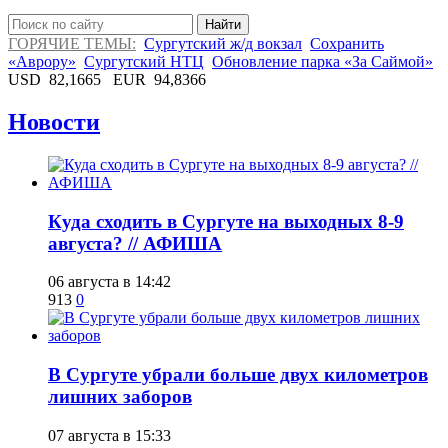
Найти
ГОРЯЧИЕ ТЕМЫ:
Сургутский ж/д вокзал
Сохранить
«Аврору»
Сургутский НТЦ
Обновление парка «За Саймой»
USD
82,1665
EUR
94,8366
Новости
​Куда сходить в Сургуте на выходных 8-9
августа? // АФИША
06 августа в 14:42
913
0
​В Сургуте убрали больше двух километров
лишних заборов
07 августа в 15:33