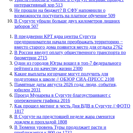
интерактивный хор
513
Не прошли на бюджет? В СФУ напомнили о
возможности поступить на платное обучение
509
​В Сургуте убрали больше двух километров лишних
заборов
507
​В преддверии КРТ ядра центра Сургута
предприниматели начали преображать территорию −
вместо старого дома появится место для отдыха
2762
В России введут оплату общественного транспорта по
биометрии
2715
Один из городов Югры вошел в топ-7 федерального
рейтинга по качеству жизни
2300
Какие выплаты югорчане могут получить для
подготовки к школе // ОБЗОР СИА-ПРЕСС
2108
​Памятные даты августа 2026 года: люди, события,
юбилеи
2031
​Проезд Мунарева в Сургуте благоустраивают с
опережением графика
2016
Как прошел митинг в честь Дня ВДВ в Сургуте // ФОТО
1817
В Сургуте на предстоящей неделе жара сменится
дождем и прохладой
1808
В Тюмени уровень Туры продолжает расти и
приближается к 900 см
1732