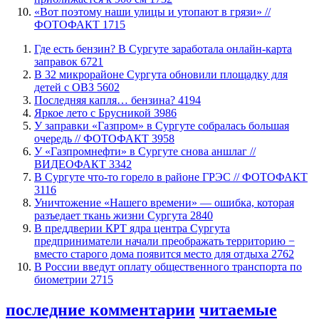
«Вот поэтому наши улицы и утопают в грязи» //
ФОТОФАКТ
1715
​Где есть бензин? В Сургуте заработала онлайн-карта
заправок
6721
В 32 микрорайоне Сургута обновили площадку для
детей с ОВЗ
5602
​Последняя капля… бензина?
4194
Яркое лето с Брусникой
3986
​У заправки «Газпром» в Сургуте собралась большая
очередь // ФОТОФАКТ
3958
У «Газпромнефти» в Сургуте снова аншлаг //
ВИДЕОФАКТ
3342
​В Сургуте что-то горело в районе ГРЭС // ФОТОФАКТ
3116
​Уничтожение «Нашего времени» — ошибка, которая
разъедает ткань жизни Сургута
2840
​В преддверии КРТ ядра центра Сургута
предприниматели начали преображать территорию −
вместо старого дома появится место для отдыха
2762
В России введут оплату общественного транспорта по
биометрии
2715
последние комментарии
читаемые