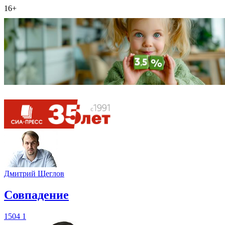
16+
Дмитрий Щеглов
​Совпадение
1504
1