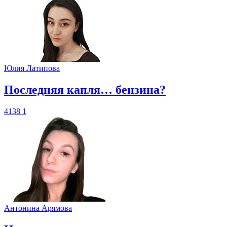
Юлия Латипова
​Последняя капля… бензина?
4138
1
Антонина Арямова