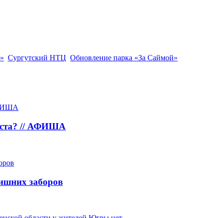
»
Сургутский НТЦ
Обновление парка «За Саймой»
густа? // АФИША
лишних заборов