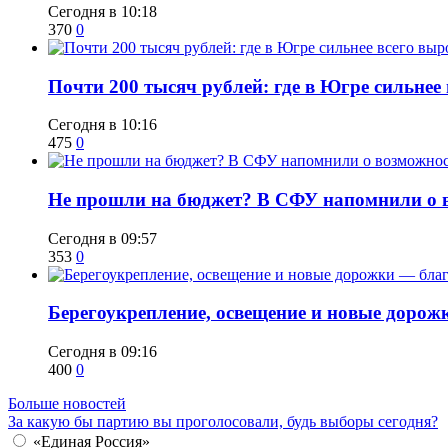
Сегодня в 10:18
370
0
​Почти 200 тысяч рублей: где в Югре сильне
Сегодня в 10:16
475
0
Не прошли на бюджет? В СФУ напомнили о в
Сегодня в 09:57
353
0
Берегоукрепление, освещение и новые дорож
Сегодня в 09:16
400
0
Больше новостей
За какую бы партию вы проголосовали, будь выборы сегодня?
«Единая Россия»