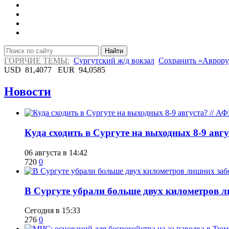
Найти
ГОРЯЧИЕ ТЕМЫ:
Сургутский ж/д вокзал
Сохранить «Аврору
USD
81,4077
EUR
94,0585
Новости
​Куда сходить в Сургуте на выходных 8-9 ав
06 августа в 14:42
720
0
​В Сургуте убрали больше двух километров 
Сегодня в 15:33
276
0