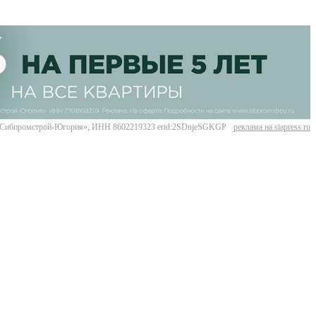
Сибпромстрой-Югория», ИНН 8602219323 erid:2SDnjeSGKGP
реклама на siapress.ru