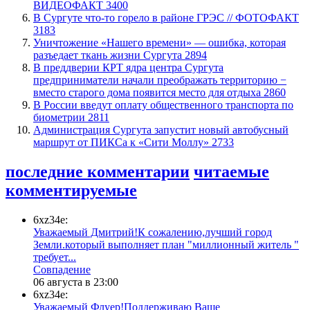
ВИДЕОФАКТ
3400
​В Сургуте что-то горело в районе ГРЭС // ФОТОФАКТ
3183
​Уничтожение «Нашего времени» — ошибка, которая
разъедает ткань жизни Сургута
2894
​В преддверии КРТ ядра центра Сургута
предприниматели начали преображать территорию −
вместо старого дома появится место для отдыха
2860
В России введут оплату общественного транспорта по
биометрии
2811
​Администрация Сургута запустит новый автобусный
маршрут от ПИКСа к «Сити Моллу»
2733
последние комментарии
читаемые
комментируемые
6xz34e:
Уважаемый Дмитрий!К сожалению,лучший город
Земли.который выполняет план "миллионный житель "
требует...
​Совпадение
06 августа в 23:00
6xz34e:
Уважаемый Флуер!Поддерживаю Ваше