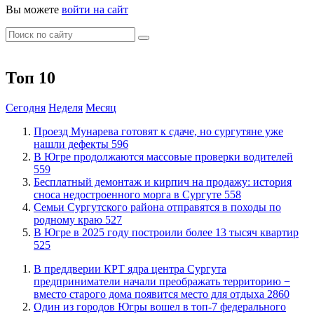
Вы можете
войти на сайт
Топ 10
Сегодня
Неделя
Месяц
​Проезд Мунарева готовят к сдаче, но сургутяне уже
нашли дефекты
596
​В Югре продолжаются массовые проверки водителей
559
​Бесплатный демонтаж и кирпич на продажу: история
сноса недостроенного морга в Сургуте
558
​Семьи Сургутского района отправятся в походы по
родному краю
527
​В Югре в 2025 году построили более 13 тысяч квартир
525
​В преддверии КРТ ядра центра Сургута
предприниматели начали преображать территорию −
вместо старого дома появится место для отдыха
2860
Один из городов Югры вошел в топ-7 федерального