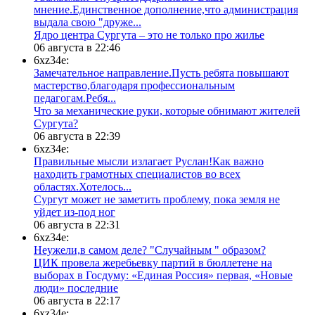
мнение.Единственное дополнение,что администрация
выдала свою "друже...
​Ядро центра Сургута ‒ это не только про жилье
06 августа в 22:46
6xz34e:
Замечательное направление.Пусть ребята повышают
мастерство,благодаря профессиональным
педагогам.Ребя...
​Что за механические руки, которые обнимают жителей
Сургута?
06 августа в 22:39
6xz34e:
Правильные мысли излагает Руслан!Как важно
находить грамотных специалистов во всех
областях.Хотелось...
Сургут может не заметить проблему, пока земля не
уйдет из-под ног
06 августа в 22:31
6xz34e:
Неужели,в самом деле? "Случайным " образом?
ЦИК провела жеребьевку партий в бюллетене на
выборах в Госдуму: «Единая Россия» первая, «Новые
люди» последние
06 августа в 22:17
6xz34e: