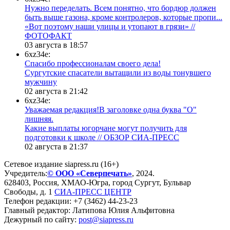
Нужно переделать. Всем понятно, что бордюр должен
быть выше газона, кроме контролеров, которые пропи...
«Вот поэтому наши улицы и утопают в грязи» //
ФОТОФАКТ
03 августа в 18:57
6xz34e:
Спасибо профессионалам своего дела!
Сургутские спасатели вытащили из воды тонувшего
мужчину
02 августа в 21:42
6xz34e:
Уважаемая редакция!В заголовке одна буква "О"
лишняя.
Какие выплаты югорчане могут получить для
подготовки к школе // ОБЗОР СИА-ПРЕСС
02 августа в 21:37
Сетевое издание siapress.ru (16+)
Учредитель:
© ООО «Северпечать»
, 2024.
628403
,
Россия
,
ХМАО-Югра
, город
Сургут
,
Бульвар
Свободы, д. 1
СИА-ПРЕСС ЦЕНТР
Телефон редакции:
+7 (3462) 44-23-23
Главный редактор: Латипова Юлия Альфитовна
Дежурный по сайту:
post@siapress.ru