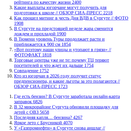
рейтинга по качеству жизни
2400
Какие выплаты югорчане могут получить для
подготовки к школе // ОБЗОР СИА-ПРЕСС
2218
Как прошел митинг в честь Дня ВДВ в Сургуте // ФОТО
1908
В Сургуте на предстоящей неделе жара сменится
дождем и прохладой
1900
В Тюмени уровень Туры продолжает расти и
приближается к 900 см
1854
«Вот поэтому наши улицы и утопают в грязи» //
ФОТОФАКТ
1818
Торговые центры уже не те: почему ТЦ теряют
посетителей и что ждет их дальше
1754
​Совпадение
1752
Кто из югорчан в 2026 году получит статус
предпенсионера, и какие льготы за это полагаются //
ОБЗОР СИА-ПРЕСС
1723
​Где есть бензин? В Сургуте заработала онлайн-карта
заправок
6826
В 32 микрорайоне Сургута обновили площадку для
детей с ОВЗ
5658
​Последняя капля… бензина?
4267
Яркое лето с Брусникой
4070
У «Газпромнефти» в Сургуте снова аншлаг //