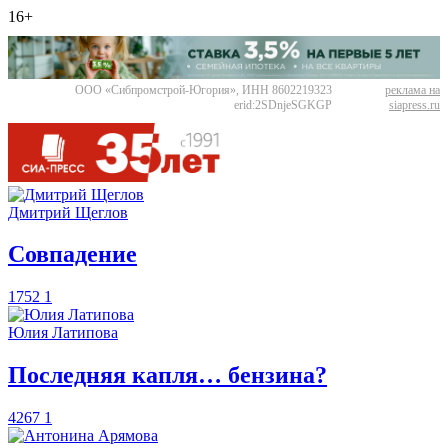
16+
ООО «Сибпромстрой-Югория», ИНН 8602219323
реклама на
erid:2SDnjeSGKGP
siapress.ru
Дмитрий Щеглов
​Совпадение
1752
1
Юлия Латипова
​Последняя капля… бензина?
4267
1