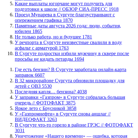
Какие выплаты югорчане могут получить для
подготовки к школе // ОБЗОР СИА-ПРЕСС
1918
​Проезд Мунарева в Сургуте благоустраивают с
опережением графика
1870
​Памятные даты августа 2026 года: люди, события,
юбилеи
1865
​Не только работа, но и будущее
1781
​У речпорта в Сургуте неизвестные свалили в воду
асфальт с арматурой
1763
В Сургуте подростки избили мужчину в сквере после
просьбы не кидать петарды
1694
​Где есть бензин? В Сургуте заработала онлайн-карта
заправок
6607
В 32 микрорайоне Сургута обновили площадку для
детей с ОВЗ
5530
​Последняя капля… бензина?
4038
​У заправки «Газпром» в Сургуте собралась большая
очередь // ФОТОФАКТ
3875
Яркое лето с Брусникой
3858
У «Газпромнефти» в Сургуте снова аншлаг //
ВИДЕОФАКТ
3263
​В Сургуте что-то горело в районе ГРЭС // ФОТОФАКТ
3031
​Уничтожение «Нашего времени» — ошибка, которая