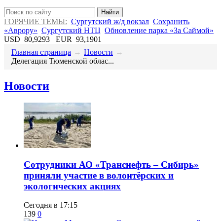
Найти
ГОРЯЧИЕ ТЕМЫ:
Сургутский ж/д вокзал
Сохранить
«Аврору»
Сургутский НТЦ
Обновление парка «За Саймой»
USD
80,9293
EUR
93,1901
Главная страница
→
Новости
→
​Делегация Тюменской облас...
Новости
Сотрудники АО «Транснефть – Сибирь»
приняли участие в волонтёрских и
экологических акциях
Сегодня в 17:15
139
0