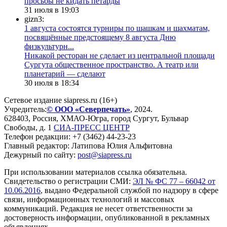
просьбы не кидать петарды
31 июля в 19:03
gizn3:
1 августа состоятся турниры по шашкам и шахматам,
посвящённые предстоящему 8 августа Дню
физкультурн...
​Никакой ресторан не сделает из центральной площади
Сургута общественное пространство. А театр или
планетарий — сделают
30 июля в 18:34
Сетевое издание siapress.ru (16+)
Учредитель:
© ООО «Северпечать»
, 2024.
628403
,
Россия
,
ХМАО-Югра
, город
Сургут
,
Бульвар
Свободы, д. 1
СИА-ПРЕСС ЦЕНТР
Телефон редакции:
+7 (3462) 44-23-23
Главный редактор: Латипова Юлия Альфитовна
Дежурный по сайту:
post@siapress.ru
При использовании материалов ссылка обязательна.
Свидетельство о регистрации СМИ:
ЭЛ № ФС 77 – 66042 от
10.06.2016
, выдано Федеральной службой по надзору в сфере
связи, информационных технологий и массовых
коммуникаций. Редакция не несет ответственности за
достоверность информации, опубликованной в рекламных
объявлениях.