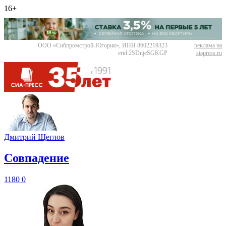
16+
ООО «Сибпромстрой-Югория», ИНН 8602219323
реклама на
erid:2SDnjeSGKGP
siapress.ru
Дмитрий Щеглов
​Совпадение
1180
0