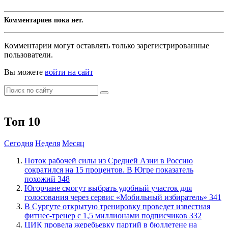
Комментариев пока нет.
Комментарии могут оставлять только зарегистрированные
пользователи.
Вы можете
войти на сайт
Топ 10
Сегодня
Неделя
Месяц
Поток рабочей силы из Средней Азии в Россию
сократился на 15 процентов. В Югре показатель
похожий
348
Югорчане смогут выбрать удобный участок для
голосования через сервис «Мобильный избиратель»
341
В Сургуте открытую тренировку проведет известная
фитнес-тренер с 1,5 миллионами подписчиков
332
ЦИК провела жеребьевку партий в бюллетене на