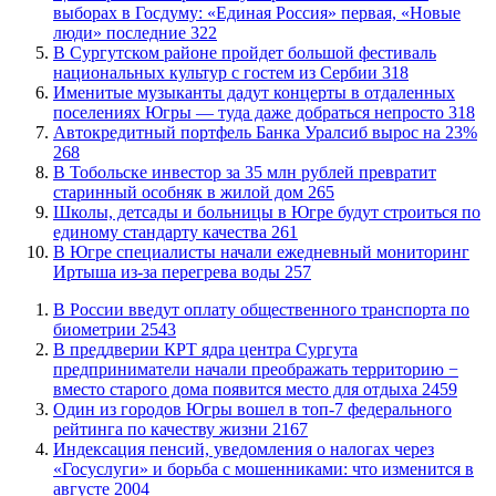
выборах в Госдуму: «Единая Россия» первая, «Новые
люди» последние
322
В Сургутском районе пройдет большой фестиваль
национальных культур с гостем из Сербии
318
Именитые музыканты дадут концерты в отдаленных
поселениях Югры — туда даже добраться непросто
318
​Автокредитный портфель Банка Уралсиб вырос на 23%
268
В Тобольске инвестор за 35 млн рублей превратит
старинный особняк в жилой дом
265
Школы, детсады и больницы в Югре будут строиться по
единому стандарту качества
261
В Югре специалисты начали ежедневный мониторинг
Иртыша из-за перегрева воды
257
В России введут оплату общественного транспорта по
биометрии
2543
​В преддверии КРТ ядра центра Сургута
предприниматели начали преображать территорию −
вместо старого дома появится место для отдыха
2459
Один из городов Югры вошел в топ-7 федерального
рейтинга по качеству жизни
2167
​Индексация пенсий, уведомления о налогах через
«Госуслуги» и борьба с мошенниками: что изменится в
августе
2004