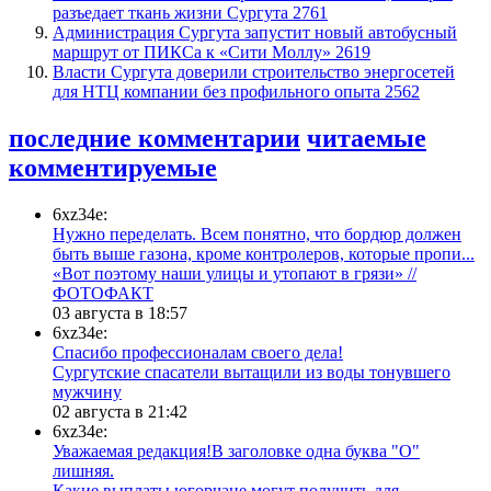
разъедает ткань жизни Сургута
2761
​Администрация Сургута запустит новый автобусный
маршрут от ПИКСа к «Сити Моллу»
2619
Власти Сургута доверили строительство энергосетей
для НТЦ компании без профильного опыта
2562
последние комментарии
читаемые
комментируемые
6xz34e:
Нужно переделать. Всем понятно, что бордюр должен
быть выше газона, кроме контролеров, которые пропи...
«Вот поэтому наши улицы и утопают в грязи» //
ФОТОФАКТ
03 августа в 18:57
6xz34e:
Спасибо профессионалам своего дела!
Сургутские спасатели вытащили из воды тонувшего
мужчину
02 августа в 21:42
6xz34e:
Уважаемая редакция!В заголовке одна буква "О"
лишняя.
Какие выплаты югорчане могут получить для