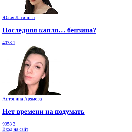
Юлия Латипова
​Последняя капля… бензина?
4038
1
Антонина Арямова
​Нет времени на подумать
9358
2
Вход на сайт