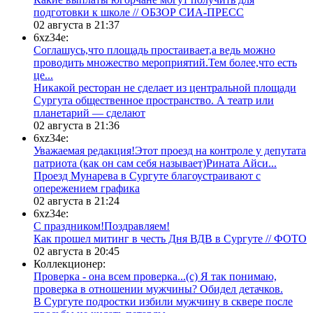
подготовки к школе // ОБЗОР СИА-ПРЕСС
02 августа в 21:37
6xz34e:
Соглашусь,что площадь простаивает,а ведь можно
проводить множество мероприятий.Тем более,что есть
це...
​Никакой ресторан не сделает из центральной площади
Сургута общественное пространство. А театр или
планетарий — сделают
02 августа в 21:36
6xz34e:
Уважаемая редакция!Этот проезд на контроле у депутата
патриота (как он сам себя называет)Рината Айси...
​Проезд Мунарева в Сургуте благоустраивают с
опережением графика
02 августа в 21:24
6xz34e:
С праздником!Поздравляем!
Как прошел митинг в честь Дня ВДВ в Сургуте // ФОТО
02 августа в 20:45
Коллекционер:
Проверка - она всем проверка...(с) Я так понимаю,
проверка в отношении мужчины? Обидел детачков.
В Сургуте подростки избили мужчину в сквере после