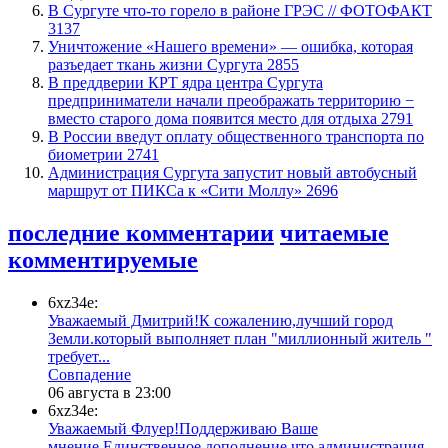
​В Сургуте что-то горело в районе ГРЭС // ФОТОФАКТ
3137
​Уничтожение «Нашего времени» — ошибка, которая
разъедает ткань жизни Сургута
2855
​В преддверии КРТ ядра центра Сургута
предприниматели начали преображать территорию −
вместо старого дома появится место для отдыха
2791
В России введут оплату общественного транспорта по
биометрии
2741
​Администрация Сургута запустит новый автобусный
маршрут от ПИКСа к «Сити Моллу»
2696
последние комментарии
читаемые
комментируемые
6xz34e:
Уважаемый Дмитрий!К сожалению,лучший город
Земли.который выполняет план "миллионный житель "
требует...
​Совпадение
06 августа в 23:00
6xz34e:
Уважаемый Флуер!Поддерживаю Ваше
мнение.Единственное дополнение,что администрация