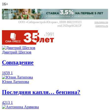
16+
ООО «Сибпромстрой-Югория», ИНН 8602219323
реклама на
erid:2SDnjeSGKGP
siapress.ru
Дмитрий Щеглов
​Совпадение
1659
1
Юлия Латипова
​Последняя капля… бензина?
4213
1