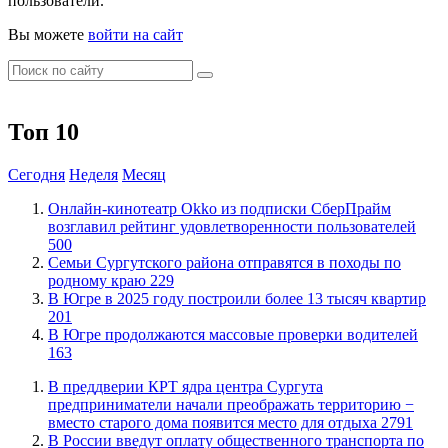
пользователи.
Вы можете
войти на сайт
Топ 10
Сегодня
Неделя
Месяц
​Онлайн-кинотеатр Okko из подписки СберПрайм
возглавил рейтинг удовлетворенности пользователей
500
​Семьи Сургутского района отправятся в походы по
родному краю
229
​В Югре в 2025 году построили более 13 тысяч квартир
201
​В Югре продолжаются массовые проверки водителей
163
​В преддверии КРТ ядра центра Сургута
предприниматели начали преображать территорию −
вместо старого дома появится место для отдыха
2791
В России введут оплату общественного транспорта по