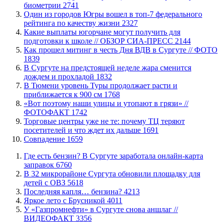
биометрии
2741
Один из городов Югры вошел в топ-7 федерального
рейтинга по качеству жизни
2327
Какие выплаты югорчане могут получить для
подготовки к школе // ОБЗОР СИА-ПРЕСС
2144
Как прошел митинг в честь Дня ВДВ в Сургуте // ФОТО
1839
В Сургуте на предстоящей неделе жара сменится
дождем и прохладой
1832
В Тюмени уровень Туры продолжает расти и
приближается к 900 см
1768
«Вот поэтому наши улицы и утопают в грязи» //
ФОТОФАКТ
1742
Торговые центры уже не те: почему ТЦ теряют
посетителей и что ждет их дальше
1691
​Совпадение
1659
​Где есть бензин? В Сургуте заработала онлайн-карта
заправок
6760
В 32 микрорайоне Сургута обновили площадку для
детей с ОВЗ
5618
​Последняя капля… бензина?
4213
Яркое лето с Брусникой
4011
У «Газпромнефти» в Сургуте снова аншлаг //
ВИДЕОФАКТ
3356