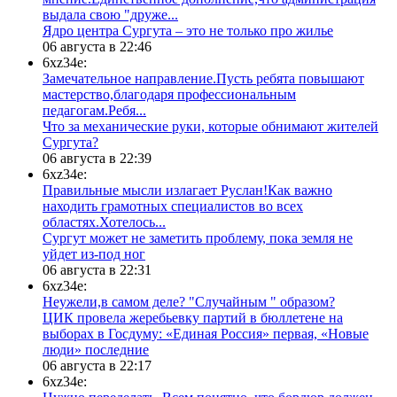
выдала свою "друже...
​Ядро центра Сургута ‒ это не только про жилье
06 августа в 22:46
6xz34e:
Замечательное направление.Пусть ребята повышают
мастерство,благодаря профессиональным
педагогам.Ребя...
​Что за механические руки, которые обнимают жителей
Сургута?
06 августа в 22:39
6xz34e:
Правильные мысли излагает Руслан!Как важно
находить грамотных специалистов во всех
областях.Хотелось...
Сургут может не заметить проблему, пока земля не
уйдет из-под ног
06 августа в 22:31
6xz34e:
Неужели,в самом деле? "Случайным " образом?
ЦИК провела жеребьевку партий в бюллетене на
выборах в Госдуму: «Единая Россия» первая, «Новые
люди» последние
06 августа в 22:17
6xz34e: