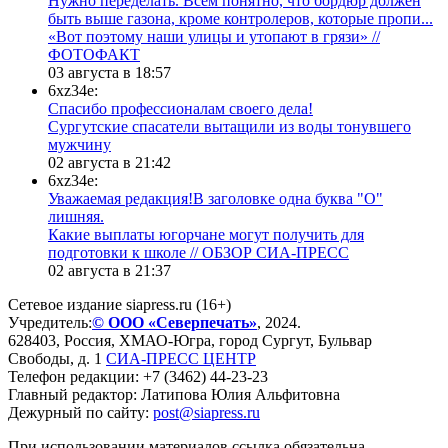
Нужно переделать. Всем понятно, что бордюр должен
быть выше газона, кроме контролеров, которые пропи...
«Вот поэтому наши улицы и утопают в грязи» //
ФОТОФАКТ
03 августа в 18:57
6xz34e:
Спасибо профессионалам своего дела!
Сургутские спасатели вытащили из воды тонувшего
мужчину
02 августа в 21:42
6xz34e:
Уважаемая редакция!В заголовке одна буква "О"
лишняя.
Какие выплаты югорчане могут получить для
подготовки к школе // ОБЗОР СИА-ПРЕСС
02 августа в 21:37
Сетевое издание siapress.ru (16+)
Учредитель:
© ООО «Северпечать»
, 2024.
628403
,
Россия
,
ХМАО-Югра
, город
Сургут
,
Бульвар
Свободы, д. 1
СИА-ПРЕСС ЦЕНТР
Телефон редакции:
+7 (3462) 44-23-23
Главный редактор: Латипова Юлия Альфитовна
Дежурный по сайту:
post@siapress.ru
При использовании материалов ссылка обязательна.