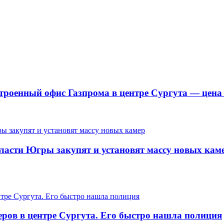
троенный офис Газпрома в центре Сургута — цена
ласти Югры закупят и установят массу новых кам
еров в центре Сургута. Его быстро нашла полиция