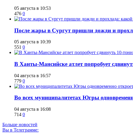
05 августа в 10:53
476
0
​После жары в Сургут пришли дожди и прохла
05 августа в 10:39
551
0
​В Ханты-Мансийске атлет попробует сдвину
04 августа в 16:57
779
0
Во всех муниципалитетах Югры одновремен
04 августа в 16:08
714
0
Больше новостей
Вы в Телеграмме: