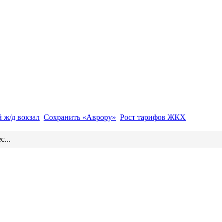
 ж/д вокзал
Сохранить «Аврору»
Рост тарифов ЖКХ
...