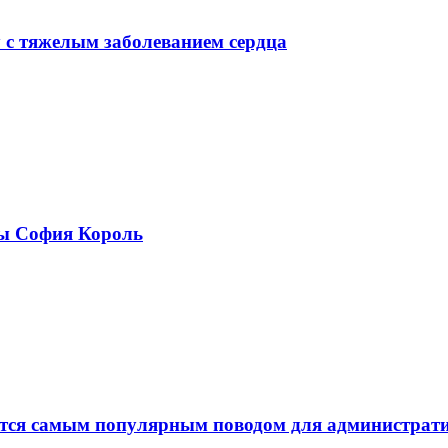
у с тяжелым заболеванием сердца
ры София Король
ается самым популярным поводом для администра