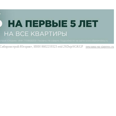
Сибпромстрой-Югория», ИНН 8602219323 erid:2SDnjeSGKGP
реклама на siapress.ru