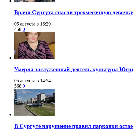
​Врачи Сургута спасли трехмесячную девочк
05 августа в 16:29
458
0
​Умерла заслуженный деятель культуры Юг
05 августа в 14:54
568
0
В Сургуте нарушение правил парковки ост