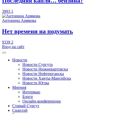
​Последняя капля… бензина?
3993
1
Антонина Арямова
​Нет времени на подумать
9339
2
Вход на сайт
Новости
Новости Сургута
Новости Нижневартовска
Новости Нефтеюганска
Новости Ханты-Мансийска
Новости Югры
Мнения
Интервью
Блоги
Онлайн-конференции
Старый Сургут
Сиаплэй