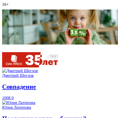
16+
Дмитрий Щеглов
​Совпадение
1008
0
Юлия Латипова