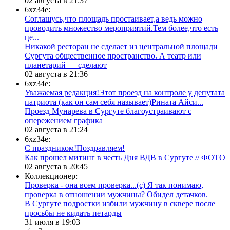
02 августа в 21:37
6xz34e:
Соглашусь,что площадь простаивает,а ведь можно
проводить множество мероприятий.Тем более,что есть
це...
​Никакой ресторан не сделает из центральной площади
Сургута общественное пространство. А театр или
планетарий — сделают
02 августа в 21:36
6xz34e:
Уважаемая редакция!Этот проезд на контроле у депутата
патриота (как он сам себя называет)Рината Айси...
​Проезд Мунарева в Сургуте благоустраивают с
опережением графика
02 августа в 21:24
6xz34e:
С праздником!Поздравляем!
Как прошел митинг в честь Дня ВДВ в Сургуте // ФОТО
02 августа в 20:45
Коллекционер:
Проверка - она всем проверка...(с) Я так понимаю,
проверка в отношении мужчины? Обидел детачков.
В Сургуте подростки избили мужчину в сквере после
просьбы не кидать петарды
31 июля в 19:03