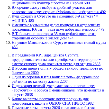
национальных культур с гостем из Сербии
500
Югорчане смогут выбрать удобный участок для
голосования через сервис «Мобильный избиратель»
492
​Куда сходить в Сургуте на выходных 8-9 августа? //
АФИША
485
Именитые музыканты дадут концерты в отдаленных
поселениях Югры — туда даже добраться непросто
479
В Тобольске инвестор за 35 млн рублей превратит
старинный особняк в жилой дом
474
​На улице Маяковского в Сургуте появился новый мурал
468
​В преддверии КРТ ядра центра Сургута
предприниматели начали преображать территорию −
вместо старого дома появится место для отдыха
2635
В России введут оплату общественного транспорта по
биометрии
2600
Один из городов Югры вошел в топ-7 федерального
рейтинга по качеству жизни
2207
​Индексация пенсий, уведомления о налогах через
«Госуслуги» и борьба с мошенниками: что изменится в
августе
2038
Какие выплаты югорчане могут получить для
подготовки к школе // ОБЗОР СИА-ПРЕСС
1982
​Памятные даты августа 2026 года: люди, события,