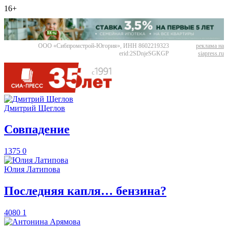
16+
ООО «Сибпромстрой-Югория», ИНН 8602219323
реклама на
erid:2SDnjeSGKGP
siapress.ru
Дмитрий Щеглов
​Совпадение
1375
0
Юлия Латипова
​Последняя капля… бензина?
4080
1