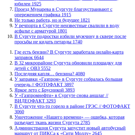
юбилеи
1925
​Проезд Мунарева в Сургуте благоустраивают с
опережением графика
1915
​Не только работа, но и будущее
1821
​У речпорта в Сургуте неизвестные свалили в воду
асфальт с арматурой
1801
В Сургуте подростки избили мужчину в сквере после
просьбы не кидать петарды
1740
​Где есть бензин? В Сургуте заработала онлайн-карта
заправок
6644
В 32 микрорайоне Сургута обновили площадку для
детей с ОВЗ
5552
​Последняя капля… бензина?
4080
​У заправки «Газпром» в Сургуте собралась большая
очередь // ФОТОФАКТ
3897
Яркое лето с Брусникой
3893
У «Газпромнефти» в Сургуте снова аншлаг //
ВИДЕОФАКТ
3293
​В Сургуте что-то горело в районе ГРЭС // ФОТОФАКТ
3060
​Уничтожение «Нашего времени» — ошибка, которая
разъедает ткань жизни Сургута
2785
​Администрация Сургута запустит новый автобусный
маршрут от ПИКСа к «Сити Моллу»
2645