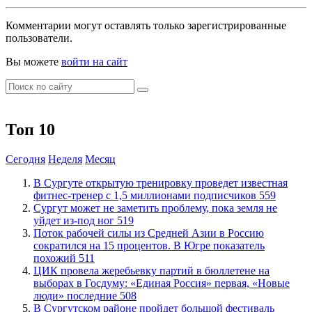
Комментарии могут оставлять только зарегистрированные
пользователи.
Вы можете
войти на сайт
Топ 10
Сегодня
Неделя
Месяц
В Сургуте открытую тренировку проведет известная
фитнес-тренер с 1,5 миллионами подписчиков
559
Сургут может не заметить проблему, пока земля не
уйдет из-под ног
519
Поток рабочей силы из Средней Азии в Россию
сократился на 15 процентов. В Югре показатель
похожий
511
ЦИК провела жеребьевку партий в бюллетене на
выборах в Госдуму: «Единая Россия» первая, «Новые
люди» последние
508
В Сургутском районе пройдет большой фестиваль