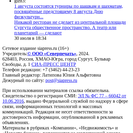
gizn3:
1 августа состоятся турниры по шашкам и шахматам,
посвящённые предстоящему 8 августа Дню
физкультурн...
​Никакой ресторан не сделает из центральной площади
Сургута общественное пространство. А театр или
планетарий — сделают
30 июля в 18:34
Сетевое издание siapress.ru (16+)
Учредитель:
© ООО «Северпечать»
, 2024.
628403
,
Россия
,
ХМАО-Югра
, город
Сургут
,
Бульвар
Свободы, д. 1
СИА-ПРЕСС ЦЕНТР
Телефон редакции:
+7 (3462) 44-23-23
Главный редактор: Латипова Юлия Альфитовна
Дежурный по сайту:
post@siapress.ru
При использовании материалов ссылка обязательна.
Свидетельство о регистрации СМИ:
ЭЛ № ФС 77 – 66042 от
10.06.2016
, выдано Федеральной службой по надзору в сфере
связи, информационных технологий и массовых
коммуникаций. Редакция не несет ответственности за
достоверность информации, опубликованной в рекламных
объявлениях.
Материалы в рубриках «Компании», «Недвижимость» и