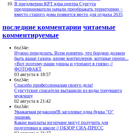
​В преддверии КРТ ядра центра Сургута
предприниматели начали преображать территорию −
вместо старого дома появится место для отдыха
2635
последние комментарии
читаемые
комментируемые
6xz34e:
Нужно переделать. Всем понятно, что бордюр должен
быть выше газона, кроме контролеров, которые пропи...
«Вот поэтому наши улицы и утопают в грязи» //
ФОТОФАКТ
03 августа в 18:57
6xz34e:
Спасибо профессионалам своего дела!
Сургутские спасатели вытащили из воды тонувшего
мужчину
02 августа в 21:42
6xz34e:
Уважаемая редакция!В заголовке одна буква "О"
лишняя.
Какие выплаты югорчане могут получить для
подготовки к школе // ОБЗОР СИА-ПРЕСС