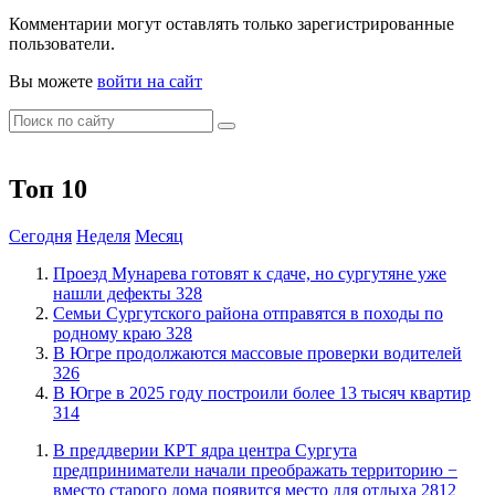
Комментарии могут оставлять только зарегистрированные
пользователи.
Вы можете
войти на сайт
Топ 10
Сегодня
Неделя
Месяц
​Проезд Мунарева готовят к сдаче, но сургутяне уже
нашли дефекты
328
​Семьи Сургутского района отправятся в походы по
родному краю
328
​В Югре продолжаются массовые проверки водителей
326
​В Югре в 2025 году построили более 13 тысяч квартир
314
​В преддверии КРТ ядра центра Сургута
предприниматели начали преображать территорию −
вместо старого дома появится место для отдыха
2812