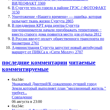
ВИДЕОФАКТ
3369
​В Сургуте что-то горело в районе ГРЭС // ФОТОФАКТ
3150
​Уничтожение «Нашего времени» — ошибка, которая
разъедает ткань жизни Сургута
2865
​В преддверии КРТ ядра центра Сургута
предприниматели начали преображать территорию −
вместо старого дома появится место для отдыха
2812
В России введут оплату общественного транспорта по
биометрии
2761
​Администрация Сургута запустит новый автобусный
маршрут от ПИКСа к «Сити Моллу»
2707
последние комментарии
читаемые
комментируемые
6xz34e:
Уважаемый Дмитрий!К сожалению,лучший город
Земли.который выполняет план "миллионный житель "
требует...
​Совпадение
06 августа в 23:00
6xz34e: