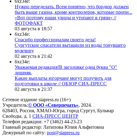
6xz34e:
Нужно переделать. Всем понятно, что бордюр должен
быть выше газона, кроме контролеров, которые пропи...
«Вот поэтому наши улицы и утопают в грязи» //
ФОТОФАКТ
03 августа в 18:57
6xz34e:
Спасибо профессионалам своего дела!
Сургутские спасатели вытащили из воды тонувшего
мужчину
02 августа в 21:42
6xz34e:
Уважаемая редакция!В заголовке одна буква "О"
лишняя.
Какие выплаты югорчане могут получить для
подготовки к школе // ОБЗОР СИА-ПРЕСС
02 августа в 21:37
Сетевое издание siapress.ru (16+)
Учредитель:
© ООО «Северпечать»
, 2024.
628403
,
Россия
,
ХМАО-Югра
, город
Сургут
,
Бульвар
Свободы, д. 1
СИА-ПРЕСС ЦЕНТР
Телефон редакции:
+7 (3462) 44-23-23
Главный редактор: Латипова Юлия Альфитовна
Дежурный по сайту:
post@siapress.ru