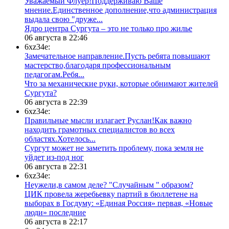
Уважаемый Флуер!Поддерживаю Ваше
мнение.Единственное дополнение,что администрация
выдала свою "друже...
​Ядро центра Сургута ‒ это не только про жилье
06 августа в 22:46
6xz34e:
Замечательное направление.Пусть ребята повышают
мастерство,благодаря профессиональным
педагогам.Ребя...
​Что за механические руки, которые обнимают жителей
Сургута?
06 августа в 22:39
6xz34e:
Правильные мысли излагает Руслан!Как важно
находить грамотных специалистов во всех
областях.Хотелось...
Сургут может не заметить проблему, пока земля не
уйдет из-под ног
06 августа в 22:31
6xz34e:
Неужели,в самом деле? "Случайным " образом?
ЦИК провела жеребьевку партий в бюллетене на
выборах в Госдуму: «Единая Россия» первая, «Новые
люди» последние
06 августа в 22:17