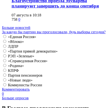
Благоустройство проезда Мунарева
планируют завершить до конца сентября
07 августа в 10:18
758
0
Больше новостей
За какую бы партию вы проголосовали, будь выборы сегодня?
«Единая Россия»
«Яблоко»
ЛДПР
«Партия прямой демократии»
РЭП «Зеленые»
«Справедливая Россия»
«Родина»
КПРФ
Партия пенсионеров
«Новые люди»
Коммунисты России
Комментировать
0
Больше опросов