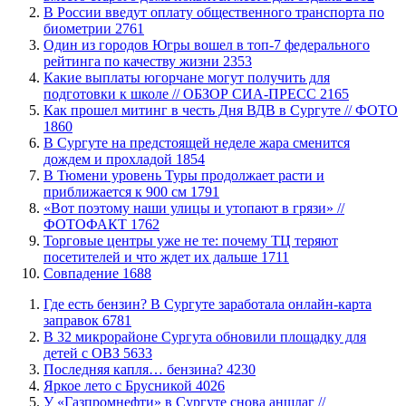
В России введут оплату общественного транспорта по
биометрии
2761
Один из городов Югры вошел в топ-7 федерального
рейтинга по качеству жизни
2353
Какие выплаты югорчане могут получить для
подготовки к школе // ОБЗОР СИА-ПРЕСС
2165
Как прошел митинг в честь Дня ВДВ в Сургуте // ФОТО
1860
В Сургуте на предстоящей неделе жара сменится
дождем и прохладой
1854
В Тюмени уровень Туры продолжает расти и
приближается к 900 см
1791
«Вот поэтому наши улицы и утопают в грязи» //
ФОТОФАКТ
1762
Торговые центры уже не те: почему ТЦ теряют
посетителей и что ждет их дальше
1711
​Совпадение
1688
​Где есть бензин? В Сургуте заработала онлайн-карта
заправок
6781
В 32 микрорайоне Сургута обновили площадку для
детей с ОВЗ
5633
​Последняя капля… бензина?
4230
Яркое лето с Брусникой
4026
У «Газпромнефти» в Сургуте снова аншлаг //