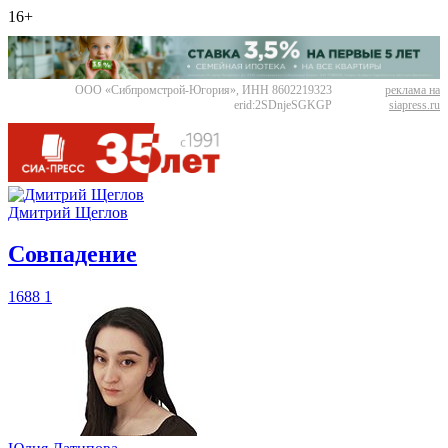
16+
ООО «Сибпромстрой-Югория», ИНН 8602219323
реклама на
erid:2SDnjeSGKGP
siapress.ru
Дмитрий Щеглов
​Совпадение
1688
1