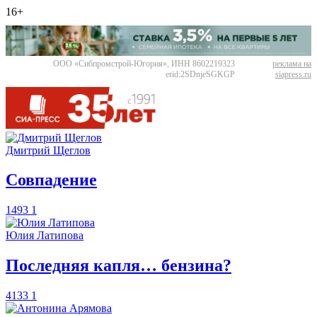
16+
ООО «Сибпромстрой-Югория», ИНН 8602219323
реклама на
erid:2SDnjeSGKGP
siapress.ru
Дмитрий Щеглов
​Совпадение
1493
1
Юлия Латипова
​Последняя капля… бензина?
4133
1