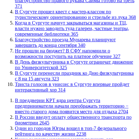
благоустройство правого рукава Саймы готово на треть
371
В Сургуте прошел квест с мастер-классом по
туристическому ориентированию и стрельбе из лука
368
​Когда в Сургуте начнут закрываться магазины и ТЦ,
власти нужно заводить туда галереи, частные театры,
современные библиотеки
365
Благоустройство проезда Мунарева планируют
завершить до конца сентября
340
Не прошли на бюджет? В СФУ напомнили о
возможности поступить на платное обучение
327
​В День физкультурника в Сургуте ограничат движение
по Университетской
325
​В Сургуте перенесли праздник ко Дню физкультурника
с 8 на 15 августа
323
​Триста голосов в унисон: в Сургуте впервые пройдет
интерактивный хор
314
​В преддверии КРТ ядра центра Сургута
предприниматели начали преображать территорию −
вместо старого дома появится место для отдыха
2704
В России введут оплату общественного транспорта по
биометрии
2645
Один из городов Югры вошел в топ-7 федерального
рейтинга по качеству жизни
2238