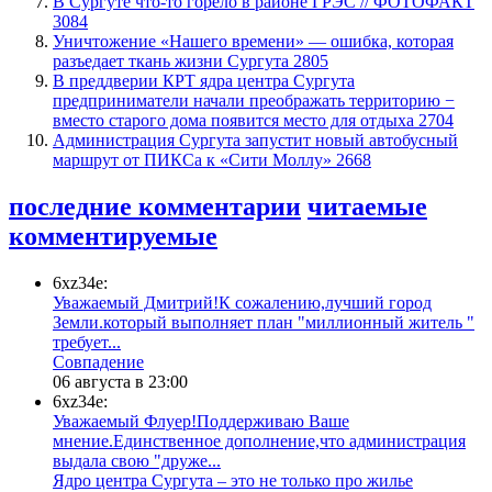
​В Сургуте что-то горело в районе ГРЭС // ФОТОФАКТ
3084
​Уничтожение «Нашего времени» — ошибка, которая
разъедает ткань жизни Сургута
2805
​В преддверии КРТ ядра центра Сургута
предприниматели начали преображать территорию −
вместо старого дома появится место для отдыха
2704
​Администрация Сургута запустит новый автобусный
маршрут от ПИКСа к «Сити Моллу»
2668
последние комментарии
читаемые
комментируемые
6xz34e:
Уважаемый Дмитрий!К сожалению,лучший город
Земли.который выполняет план "миллионный житель "
требует...
​Совпадение
06 августа в 23:00
6xz34e:
Уважаемый Флуер!Поддерживаю Ваше
мнение.Единственное дополнение,что администрация
выдала свою "друже...
​Ядро центра Сургута ‒ это не только про жилье