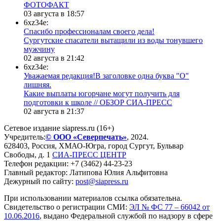
ФОТОФАКТ
03 августа в 18:57
6xz34e:
Спасибо профессионалам своего дела!
Сургутские спасатели вытащили из воды тонувшего
мужчину
02 августа в 21:42
6xz34e:
Уважаемая редакция!В заголовке одна буква "О"
лишняя.
Какие выплаты югорчане могут получить для
подготовки к школе // ОБЗОР СИА-ПРЕСС
02 августа в 21:37
Сетевое издание siapress.ru (16+)
Учредитель:
© ООО «Северпечать»
, 2024.
628403
,
Россия
,
ХМАО-Югра
, город
Сургут
,
Бульвар
Свободы, д. 1
СИА-ПРЕСС ЦЕНТР
Телефон редакции:
+7 (3462) 44-23-23
Главный редактор: Латипова Юлия Альфитовна
Дежурный по сайту:
post@siapress.ru
При использовании материалов ссылка обязательна.
Свидетельство о регистрации СМИ:
ЭЛ № ФС 77 – 66042 от
10.06.2016
, выдано Федеральной службой по надзору в сфере