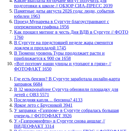
Какие выплаты югорчане могут получить для
подготовки к школе // ОБЗОР СИА-ПРЕСС
2039
​Памятные даты августа 2026 года: люди, события,
юбилеи
1963
​Проезд Мунарева в Сургуте благоустраивают с
опережением графика
1956
Как прошел митинг в честь Дня ВДВ в Сургуте // ФОТО
1760
В Сургуте на предстоящей неделе жара сменится
дождем и прохладой
1745
В Тюмени уровень Туры продолжает расти и
приближается к 900 см
1658
«Вот поэтому наши улицы и утопают в грязи» //
ФОТОФАКТ
1650
​Где есть бензин? В Сургуте заработала онлайн-карта
заправок
6684
В 32 микрорайоне Сургута обновили площадку для
детей с ОВЗ
5571
​Последняя капля… бензина?
4133
Яркое лето с Брусникой
3941
​У заправки «Газпром» в Сургуте собралась большая
очередь // ФОТОФАКТ
3926
У «Газпромнефти» в Сургуте снова аншлаг //
ВИДЕОФАКТ
3314