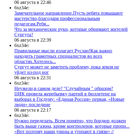
06 августа в 22:46
6xz34e:
Замечательное направление.Пусть ребята повышают
мастерство,благодаря профессиональным
педагогам.Ребя...
​Что за механические руки, которые обнимают жителей
Сургута?
06 августа в 22:39
6xz34e:
Правильные мысли излагает Руслан!Как важно
находить грамотных специалистов во всех
областях.Хотелось...
Сургут может не заметить проблему, пока земля не
уйдет из-под ног
06 августа в 22:31
6xz34e:
Неужели,в самом деле? "Случайным " образом?
ЦИК провела жеребьевку партий в бюллетене на
выборах в Госдуму: «Единая Россия» первая, «Новые
люди» последние
06 августа в 22:17
6xz34e:
Нужно переделать. Всем понятно, что бордюр должен
быть выше газона, кроме контролеров, которые пропи...
«Вот поэтому наши улицы и утопают в грязи» //