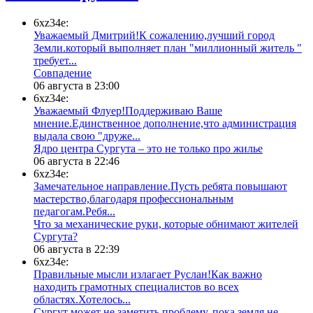
6xz34e:
Уважаемый Дмитрий!К сожалению,лучший город
Земли.который выполняет план "миллионный житель "
требует...
​Совпадение
06 августа в 23:00
6xz34e:
Уважаемый Флуер!Поддерживаю Ваше
мнение.Единственное дополнение,что администрация
выдала свою "друже...
​Ядро центра Сургута ‒ это не только про жилье
06 августа в 22:46
6xz34e:
Замечательное направление.Пусть ребята повышают
мастерство,благодаря профессиональным
педагогам.Ребя...
​Что за механические руки, которые обнимают жителей
Сургута?
06 августа в 22:39
6xz34e:
Правильные мысли излагает Руслан!Как важно
находить грамотных специалистов во всех
областях.Хотелось...
Сургут может не заметить проблему, пока земля не