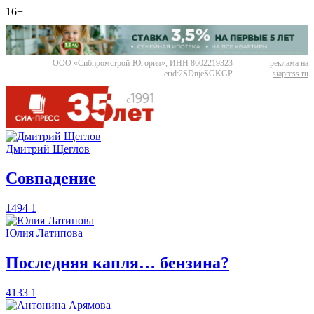
16+
ООО «Сибпромстрой-Югория», ИНН 8602219323
реклама на
erid:2SDnjeSGKGP
siapress.ru
Дмитрий Щеглов
​Совпадение
1494
1
Юлия Латипова
​Последняя капля… бензина?
4133
1