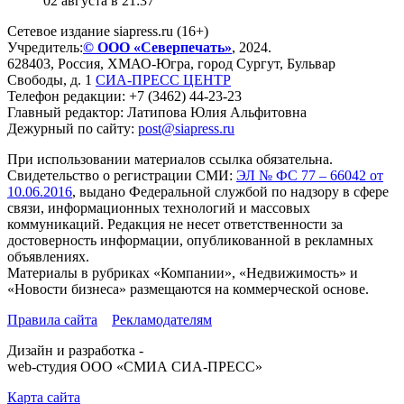
02 августа в 21:37
Сетевое издание siapress.ru (16+)
Учредитель:
© ООО «Северпечать»
, 2024.
628403
,
Россия
,
ХМАО-Югра
, город
Сургут
,
Бульвар
Свободы, д. 1
СИА-ПРЕСС ЦЕНТР
Телефон редакции:
+7 (3462) 44-23-23
Главный редактор: Латипова Юлия Альфитовна
Дежурный по сайту:
post@siapress.ru
При использовании материалов ссылка обязательна.
Свидетельство о регистрации СМИ:
ЭЛ № ФС 77 – 66042 от
10.06.2016
, выдано Федеральной службой по надзору в сфере
связи, информационных технологий и массовых
коммуникаций. Редакция не несет ответственности за
достоверность информации, опубликованной в рекламных
объявлениях.
Материалы в рубриках «Компании», «Недвижимость» и
«Новости бизнеса» размещаются на коммерческой основе.
Правила сайта
Рекламодателям
Дизайн и разработка -
web-студия ООО «СМИА СИА-ПРЕСС»
Карта сайта