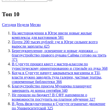
Топ 10
Сегодня
Неделя
Месяц
​На месторождении в Югре ввели новые жилые
комплексы для вахтовиков
581
​Почти 200 тысяч рублей: где в Югре сильнее всего
выросли зарплаты
425
Берегоукрепление, освещение и новые дорожки —
благоустройство правого рукава Саймы готово на треть
371
В Сургуте прошел квест с мастер-классом по
туристическому ориентированию и стрельбе из лука
368
​Когда в Сургуте начнут закрываться магазины и ТЦ,
власти нужно заводить туда галереи, частные театры,
современные библиотеки
366
Благоустройство проезда Мунарева планируют
завершить до конца сентября
340
Не прошли на бюджет? В СФУ напомнили о
возможности поступить на платное обучение
327
​В День физкультурника в Сургуте ограничат движение
по Университетской
325