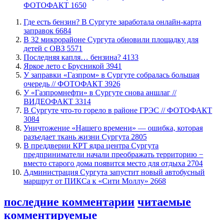
ФОТОФАКТ
1650
​Где есть бензин? В Сургуте заработала онлайн-карта
заправок
6684
В 32 микрорайоне Сургута обновили площадку для
детей с ОВЗ
5571
​Последняя капля… бензина?
4133
Яркое лето с Брусникой
3941
​У заправки «Газпром» в Сургуте собралась большая
очередь // ФОТОФАКТ
3926
У «Газпромнефти» в Сургуте снова аншлаг //
ВИДЕОФАКТ
3314
​В Сургуте что-то горело в районе ГРЭС // ФОТОФАКТ
3084
​Уничтожение «Нашего времени» — ошибка, которая
разъедает ткань жизни Сургута
2805
​В преддверии КРТ ядра центра Сургута
предприниматели начали преображать территорию −
вместо старого дома появится место для отдыха
2704
​Администрация Сургута запустит новый автобусный
маршрут от ПИКСа к «Сити Моллу»
2668
последние комментарии
читаемые
комментируемые