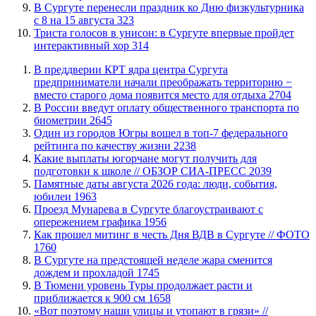
​В Сургуте перенесли праздник ко Дню физкультурника
с 8 на 15 августа
323
​Триста голосов в унисон: в Сургуте впервые пройдет
интерактивный хор
314
​В преддверии КРТ ядра центра Сургута
предприниматели начали преображать территорию −
вместо старого дома появится место для отдыха
2704
В России введут оплату общественного транспорта по
биометрии
2645
Один из городов Югры вошел в топ-7 федерального
рейтинга по качеству жизни
2238
Какие выплаты югорчане могут получить для
подготовки к школе // ОБЗОР СИА-ПРЕСС
2039
​Памятные даты августа 2026 года: люди, события,
юбилеи
1963
​Проезд Мунарева в Сургуте благоустраивают с
опережением графика
1956
Как прошел митинг в честь Дня ВДВ в Сургуте // ФОТО
1760
В Сургуте на предстоящей неделе жара сменится
дождем и прохладой
1745
В Тюмени уровень Туры продолжает расти и
приближается к 900 см
1658
«Вот поэтому наши улицы и утопают в грязи» //