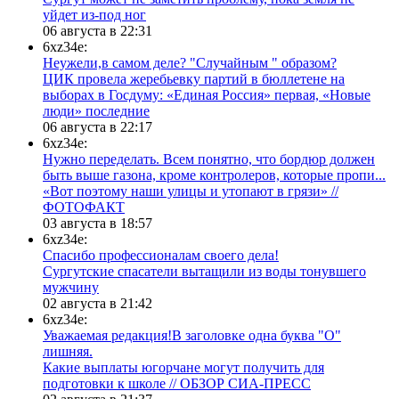
уйдет из-под ног
06 августа в 22:31
6xz34e:
Неужели,в самом деле? "Случайным " образом?
ЦИК провела жеребьевку партий в бюллетене на
выборах в Госдуму: «Единая Россия» первая, «Новые
люди» последние
06 августа в 22:17
6xz34e:
Нужно переделать. Всем понятно, что бордюр должен
быть выше газона, кроме контролеров, которые пропи...
«Вот поэтому наши улицы и утопают в грязи» //
ФОТОФАКТ
03 августа в 18:57
6xz34e:
Спасибо профессионалам своего дела!
Сургутские спасатели вытащили из воды тонувшего
мужчину
02 августа в 21:42
6xz34e:
Уважаемая редакция!В заголовке одна буква "О"
лишняя.
Какие выплаты югорчане могут получить для
подготовки к школе // ОБЗОР СИА-ПРЕСС