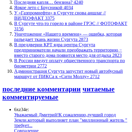
​Последняя капля… бензина?
4240
Яркое лето с Брусникой
4034
У «Газпромнефти» в Сургуте снова аншлаг //
ВИДЕОФАКТ
3375
​В Сургуте что-то горело в районе ГРЭС // ФОТОФАКТ
3156
​Уничтожение «Нашего времени» — ошибка, которая
разъедает ткань жизни Сургута
2873
​В преддверии КРТ ядра центра Сургута
предприниматели начали преображать территорию −
вместо старого дома появится место для отдыха
2823
В России введут оплату общественного транспорта по
биометрии
2772
​Администрация Сургута запустит новый автобусный
маршрут от ПИКСа к «Сити Моллу»
2712
последние комментарии
читаемые
комментируемые
6xz34e:
Уважаемый Дмитрий!К сожалению,лучший город
Земли.который выполняет план "миллионный житель "
требует...
​Совпадение