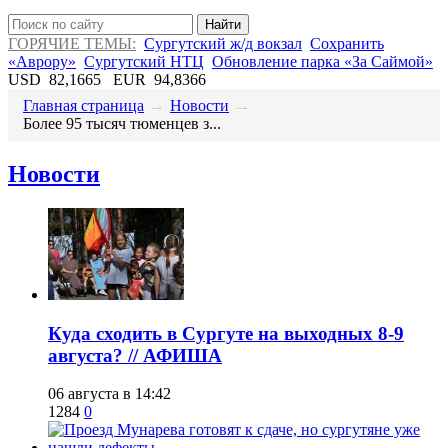
Найти
ГОРЯЧИЕ ТЕМЫ:
Сургутский ж/д вокзал
Сохранить
«Аврору»
Сургутский НТЦ
Обновление парка «За Саймой»
USD
82,1665
EUR
94,8366
Главная страница
→
Новости
→
​Более 95 тысяч тюменцев з...
Новости
​Куда сходить в Сургуте на выходных 8-9
августа? // АФИША
06 августа в 14:42
1284
0