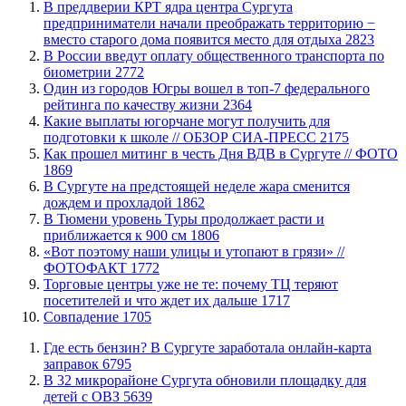
​В преддверии КРТ ядра центра Сургута
предприниматели начали преображать территорию −
вместо старого дома появится место для отдыха
2823
В России введут оплату общественного транспорта по
биометрии
2772
Один из городов Югры вошел в топ-7 федерального
рейтинга по качеству жизни
2364
Какие выплаты югорчане могут получить для
подготовки к школе // ОБЗОР СИА-ПРЕСС
2175
Как прошел митинг в честь Дня ВДВ в Сургуте // ФОТО
1869
В Сургуте на предстоящей неделе жара сменится
дождем и прохладой
1862
В Тюмени уровень Туры продолжает расти и
приближается к 900 см
1806
«Вот поэтому наши улицы и утопают в грязи» //
ФОТОФАКТ
1772
Торговые центры уже не те: почему ТЦ теряют
посетителей и что ждет их дальше
1717
​Совпадение
1705
​Где есть бензин? В Сургуте заработала онлайн-карта
заправок
6795
В 32 микрорайоне Сургута обновили площадку для
детей с ОВЗ
5639