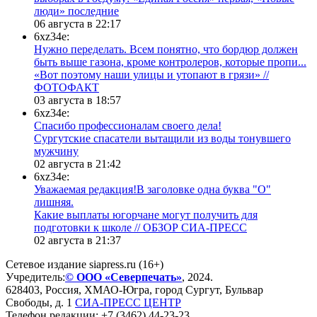
люди» последние
06 августа в 22:17
6xz34e:
Нужно переделать. Всем понятно, что бордюр должен
быть выше газона, кроме контролеров, которые пропи...
«Вот поэтому наши улицы и утопают в грязи» //
ФОТОФАКТ
03 августа в 18:57
6xz34e:
Спасибо профессионалам своего дела!
Сургутские спасатели вытащили из воды тонувшего
мужчину
02 августа в 21:42
6xz34e:
Уважаемая редакция!В заголовке одна буква "О"
лишняя.
Какие выплаты югорчане могут получить для
подготовки к школе // ОБЗОР СИА-ПРЕСС
02 августа в 21:37
Сетевое издание siapress.ru (16+)
Учредитель:
© ООО «Северпечать»
, 2024.
628403
,
Россия
,
ХМАО-Югра
, город
Сургут
,
Бульвар
Свободы, д. 1
СИА-ПРЕСС ЦЕНТР
Телефон редакции:
+7 (3462) 44-23-23