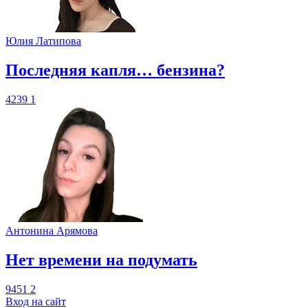
Юлия Латипова
​Последняя капля… бензина?
4239
1
Антонина Арямова
​Нет времени на подумать
9451
2
Вход на сайт