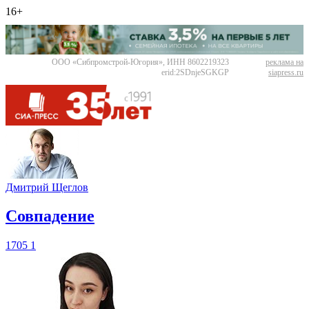
16+
ООО «Сибпромстрой-Югория», ИНН 8602219323
реклама на
erid:2SDnjeSGKGP
siapress.ru
Дмитрий Щеглов
​Совпадение
1705
1