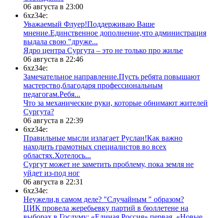
06 августа в 23:00
6xz34e:
Уважаемый Флуер!Поддерживаю Ваше
мнение.Единственное дополнение,что администрация
выдала свою "друже...
​Ядро центра Сургута ‒ это не только про жилье
06 августа в 22:46
6xz34e:
Замечательное направление.Пусть ребята повышают
мастерство,благодаря профессиональным
педагогам.Ребя...
​Что за механические руки, которые обнимают жителей
Сургута?
06 августа в 22:39
6xz34e:
Правильные мысли излагает Руслан!Как важно
находить грамотных специалистов во всех
областях.Хотелось...
Сургут может не заметить проблему, пока земля не
уйдет из-под ног
06 августа в 22:31
6xz34e:
Неужели,в самом деле? "Случайным " образом?
ЦИК провела жеребьевку партий в бюллетене на
выборах в Госдуму: «Единая Россия» первая, «Новые