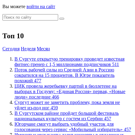
Вы можете
войти на сайт
Топ 10
Сегодня
Неделя
Месяц
В Сургуте открытую тренировку проведет известная
фитнес-тренер с 1,5 миллионами подписчиков
511
Поток рабочей силы из Средней Азии в Россию
сократился на 15 процентов. В Югре показатель
похожий
477
ЦИК провела жеребьевку партий в бюллетене на
выборах в Госдуму: «Единая Россия» первая, «Новые
люди» последние
466
Сургут может не заметить проблему, пока земля не
уйдет из-под ног
459
В Сургутском районе пройдет большой фестиваль
национальных культур с гостем из Сербии
457
Югорчане смогут выбрать удобный участок для
голосования через сервис «Мобильный избиратель»
457
Именитые музыканты дадут концерты в отдаленных