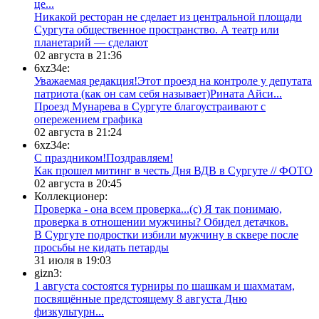
це...
​Никакой ресторан не сделает из центральной площади
Сургута общественное пространство. А театр или
планетарий — сделают
02 августа в 21:36
6xz34e:
Уважаемая редакция!Этот проезд на контроле у депутата
патриота (как он сам себя называет)Рината Айси...
​Проезд Мунарева в Сургуте благоустраивают с
опережением графика
02 августа в 21:24
6xz34e:
С праздником!Поздравляем!
Как прошел митинг в честь Дня ВДВ в Сургуте // ФОТО
02 августа в 20:45
Коллекционер:
Проверка - она всем проверка...(с) Я так понимаю,
проверка в отношении мужчины? Обидел детачков.
В Сургуте подростки избили мужчину в сквере после
просьбы не кидать петарды
31 июля в 19:03
gizn3:
1 августа состоятся турниры по шашкам и шахматам,
посвящённые предстоящему 8 августа Дню
физкультурн...