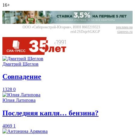
16+
ООО «Сибпромстрой-Югория», ИНН 8602219323
реклама на
erid:2SDnjeSGKGP
siapress.ru
Дмитрий Щеглов
​Совпадение
1328
0
Юлия Латипова
​Последняя капля… бензина?
4069
1