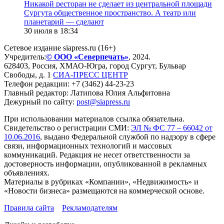
​Никакой ресторан не сделает из центральной площади
Сургута общественное пространство. А театр или
планетарий — сделают
30 июля в 18:34
Сетевое издание siapress.ru (16+)
Учредитель:
© ООО «Северпечать»
, 2024.
628403
,
Россия
,
ХМАО-Югра
, город
Сургут
,
Бульвар
Свободы, д. 1
СИА-ПРЕСС ЦЕНТР
Телефон редакции:
+7 (3462) 44-23-23
Главный редактор: Латипова Юлия Альфитовна
Дежурный по сайту:
post@siapress.ru
При использовании материалов ссылка обязательна.
Свидетельство о регистрации СМИ:
ЭЛ № ФС 77 – 66042 от
10.06.2016
, выдано Федеральной службой по надзору в сфере
связи, информационных технологий и массовых
коммуникаций. Редакция не несет ответственности за
достоверность информации, опубликованной в рекламных
объявлениях.
Материалы в рубриках «Компании», «Недвижимость» и
«Новости бизнеса» размещаются на коммерческой основе.
Правила сайта
Рекламодателям