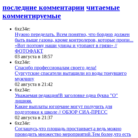
последние комментарии
читаемые
комментируемые
6xz34e:
Нужно переделать. Всем понятно, что бордюр должен
быть выше газона, кроме контролеров, которые пропи...
«Вот поэтому наши улицы и утопают в грязи» //
ФОТОФАКТ
03 августа в 18:57
6xz34e:
Спасибо профессионалам своего дела!
Сургутские спасатели вытащили из воды тонувшего
мужчину
02 августа в 21:42
6xz34e:
Уважаемая редакция!В заголовке одна буква "О"
лишняя.
Какие выплаты югорчане могут получить для
подготовки к школе // ОБЗОР СИА-ПРЕСС
02 августа в 21:37
6xz34e:
Соглашусь,что площадь простаивает,а ведь можно
проводить множество мероприятий.Тем более,что есть