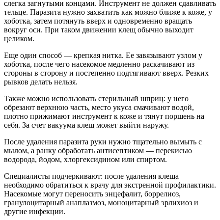
слегка загнутыми концами. Инструмент не должен сдавливать
тельце. Паразита нужно захватить как можно ближе к коже, у
хоботка, затем потянуть вверх и одновременно вращать
вокруг оси. При таком движении клещ обычно выходит
целиком.
Еще один способ — крепкая нитка. Ее завязывают узлом у
хоботка, после чего насекомое медленно раскачивают из
стороны в сторону и постепенно подтягивают вверх. Резких
рывков делать нельзя.
Также можно использовать стерильный шприц: у него
обрезают верхнюю часть, место укуса смачивают водой,
плотно прижимают инструмент к коже и тянут поршень на
себя. За счет вакуума клещ может выйти наружу.
После удаления паразита руки нужно тщательно вымыть с
мылом, а ранку обработать антисептиком — перекисью
водорода, йодом, хлоргексидином или спиртом.
Специалисты подчеркивают: после удаления клеща
необходимо обратиться к врачу для экстренной профилактики.
Насекомые могут переносить энцефалит, боррелиоз,
гранулоцитарный анаплазмоз, моноцитарный эрлихиоз и
другие инфекции.