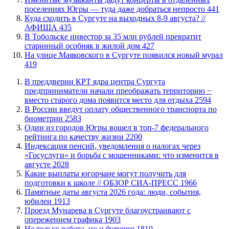
поселениях Югры — туда даже добраться непросто
441
​Куда сходить в Сургуте на выходных 8-9 августа? //
АФИША
435
В Тобольске инвестор за 35 млн рублей превратит
старинный особняк в жилой дом
427
​На улице Маяковского в Сургуте появился новый мурал
419
​В преддверии КРТ ядра центра Сургута
предприниматели начали преображать территорию −
вместо старого дома появится место для отдыха
2594
В России введут оплату общественного транспорта по
биометрии
2583
Один из городов Югры вошел в топ-7 федерального
рейтинга по качеству жизни
2200
​Индексация пенсий, уведомления о налогах через
«Госуслуги» и борьба с мошенниками: что изменится в
августе
2028
Какие выплаты югорчане могут получить для
подготовки к школе // ОБЗОР СИА-ПРЕСС
1966
​Памятные даты августа 2026 года: люди, события,
юбилеи
1913
​Проезд Мунарева в Сургуте благоустраивают с
опережением графика
1903
​Не только работа, но и будущее
1810