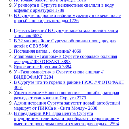
​У речпорта в Сургуте неизвестные свалили в воду
асфальт с арматурой
1789
В Сургуте подростки избили мужчину в сквере после
просьбы не кидать петарды
1726
​Где есть бензин? В Сургуте заработала онлайн-карта
заправок
6637
В 32 микрорайоне Сургута обновили площадку для
детей с ОВЗ
5546
​Последняя капля… бензина?
4069
​У заправки «Газпром» в Сургуте собралась большая
очередь // ФОТОФАКТ
3893
Яркое лето с Брусникой
3884
У «Газпромнефти» в Сургуте снова аншлаг //
ВИДЕОФАКТ
3284
​В Сургуте что-то горело в районе ГРЭС // ФОТОФАКТ
3051
​Уничтожение «Нашего времени» — ошибка, которая
разъедает ткань жизни Сургута
2779
​Администрация Сургута запустит новый автобусный
маршрут от ПИКСа к «Сити Моллу»
2638
​В преддверии КРТ ядра центра Сургута
предприниматели начали преображать территорию −
вместо старого дома появится место для отдыха
2594