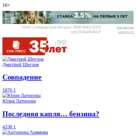
16+
ООО «Сибпромстрой-Югория», ИНН 8602219323
реклама на
erid:2SDnjeSGKGP
siapress.ru
Дмитрий Щеглов
​Совпадение
1876
1
Юлия Латипова
​Последняя капля… бензина?
4338
1