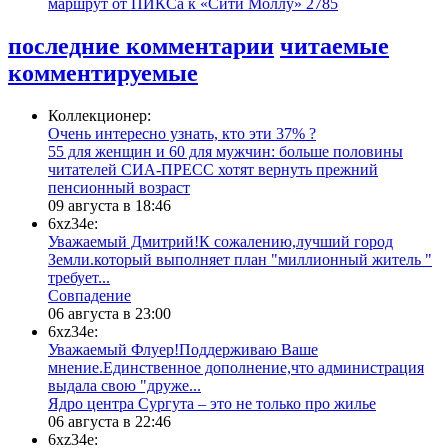
маршрут от ПИКСа к «Сити Моллу»
2785
последние комментарии
читаемые
комментируемые
Коллекционер:
Очень интересно узнать, кто эти 37% ?
​55 для женщин и 60 для мужчин: больше половины
читателей СИА-ПРЕСС хотят вернуть прежний
пенсионный возраст
09 августа в 18:46
6xz34e:
Уважаемый Дмитрий!К сожалению,лучший город
Земли.который выполняет план "миллионный житель "
требует...
​Совпадение
06 августа в 23:00
6xz34e:
Уважаемый Флуер!Поддерживаю Ваше
мнение.Единственное дополнение,что администрация
выдала свою "друже...
​Ядро центра Сургута ‒ это не только про жилье
06 августа в 22:46
6xz34e: