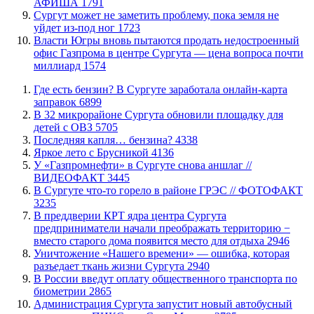
АФИША
1791
Сургут может не заметить проблему, пока земля не
уйдет из-под ног
1723
Власти Югры вновь пытаются продать недостроенный
офис Газпрома в центре Сургута — цена вопроса почти
миллиард
1574
​Где есть бензин? В Сургуте заработала онлайн-карта
заправок
6899
В 32 микрорайоне Сургута обновили площадку для
детей с ОВЗ
5705
​Последняя капля… бензина?
4338
Яркое лето с Брусникой
4136
У «Газпромнефти» в Сургуте снова аншлаг //
ВИДЕОФАКТ
3445
​В Сургуте что-то горело в районе ГРЭС // ФОТОФАКТ
3235
​В преддверии КРТ ядра центра Сургута
предприниматели начали преображать территорию −
вместо старого дома появится место для отдыха
2946
​Уничтожение «Нашего времени» — ошибка, которая
разъедает ткань жизни Сургута
2940
В России введут оплату общественного транспорта по
биометрии
2865
​Администрация Сургута запустит новый автобусный