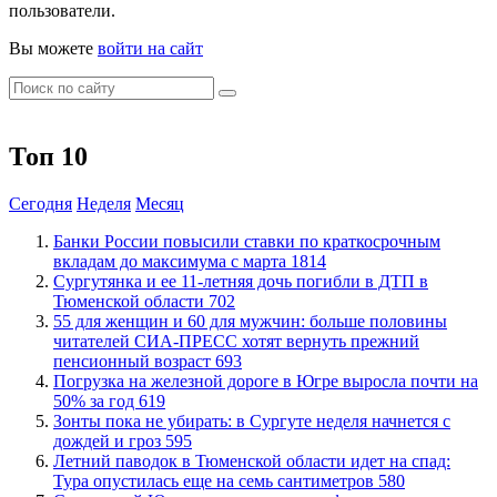
пользователи.
Вы можете
войти на сайт
Топ 10
Сегодня
Неделя
Месяц
​Банки России повысили ставки по краткосрочным
вкладам до максимума с марта
1814
Сургутянка и ее 11-летняя дочь погибли в ДТП в
Тюменской области
702
​55 для женщин и 60 для мужчин: больше половины
читателей СИА-ПРЕСС хотят вернуть прежний
пенсионный возраст
693
​Погрузка на железной дороге в Югре выросла почти на
50% за год
619
​Зонты пока не убирать: в Сургуте неделя начнется с
дождей и гроз
595
​Летний паводок в Тюменской области идет на спад:
Тура опустилась еще на семь сантиметров
580