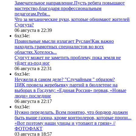
Замечательное направление.Пусть ребята повышают
мастерство,благодаря профессиональным
педагогам.Ребя...
​Что за механические руки, которые обнимают жителей
Сургута?
06 августа в 22:39
6xz34e:
Правильные мысли излагает Руслан!Как важно
находить грамотных специалистов во всех
областях.Хотелось...
Сургут может не заметить проблему, пока земля не
уйдет из-под ног
06 августа в 22:31
6xz34e:
Неужели,в самом деле? "Случайным " образом?
ЦИК провела жеребьевку партий в бюллетене на
выборах в Госдуму: «Единая Россия» первая, «Новые
люди» последние
06 августа в 22:17
6xz34e:
Нужно переделать. Всем понятно, что бордюр должен
быть выше газона, кроме контролеров, которые пропи...
«Вот поэтому наши улицы и утопают в грязи» //
ФОТОФАКТ
03 августа в 18:57