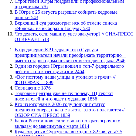
​Строителей Югры поздравили с профессиональным
праздником
576
​В Югре с 25 августа разрешат собирать кедровые
шишки
543
​Верховный суд рассмотрит иск об отмене списка
«Яблока» на выборах в Госдуму
530
​Что делать, если машину увез эвакуатор? // СИА-ПРЕСС
ОТВЕЧАЕТ
518
​В преддверии КРТ ядра центра Сургута
предприниматели начали преображать территорию −
вместо старого дома появится место для отдыха
2946
Один из городов Югры вошел в топ-7 федерального
рейтинга по качеству жизни
2464
«Вот поэтому наши улицы и утопают в грязи» //
ФОТОФАКТ
1899
​Совпадение
1876
Торговые центры уже не те: почему ТЦ теряют
посетителей и что ждет их дальше
1856
Кто из югорчан в 2026 году получит статус
предпенсионера, и какие льготы за это полагаются //
ОБЗОР СИА-ПРЕСС
1839
​Банки России повысили ставки по краткосрочным
вкладам до максимума с марта
1814
​Куда сходить в Сургуте на выходных 8-9 августа? //