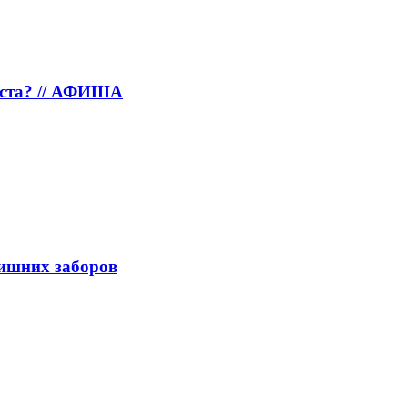
густа? // АФИША
лишних заборов