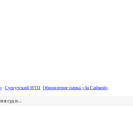
»
Сургутский НТЦ
Обновление парка «За Саймой»
ся суд н...