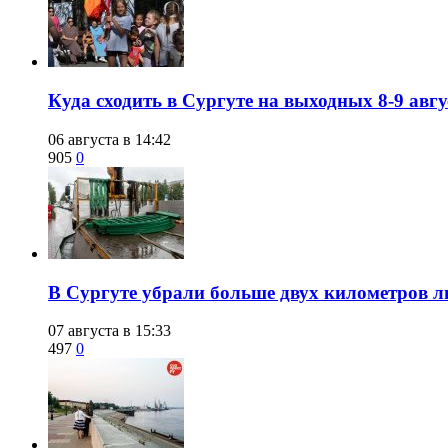
​Куда сходить в Сургуте на выходных 8-9 ав
06 августа в 14:42
905
0
​В Сургуте убрали больше двух километров 
07 августа в 15:33
497
0