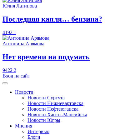
Юлия Латипова
​Последняя капля… бензина?
4192
1
Антонина Арямова
​Нет времени на подумать
9422
2
Вход на сайт
Новости
Новости Сургута
Новости Нижневартовска
Новости Нефтеюганска
Новости Ханты-Мансийска
Новости Югры
Мнения
Интервью
Блоги