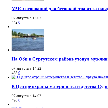
​МЧС: оснований для беспокойства из-за пав
07 августа в 15:02
442
0
​На Оби в Сургутском районе утонул мужчин
07 августа в 14:22
488
0
​В Центре охраны материнства и детства Сур
07 августа в 14:03
490
0