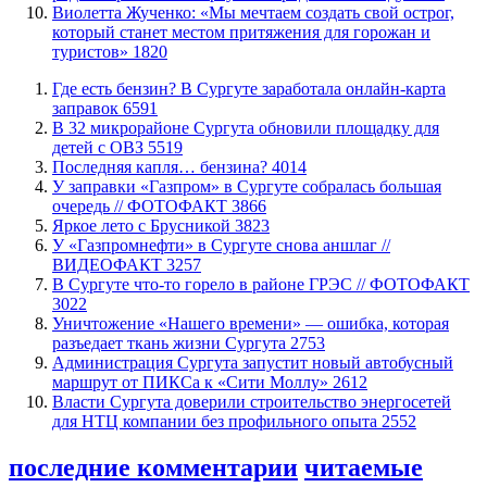
Виолетта Жученко: «Мы мечтаем создать свой острог,
который станет местом притяжения для горожан и
туристов»
1820
​Где есть бензин? В Сургуте заработала онлайн-карта
заправок
6591
В 32 микрорайоне Сургута обновили площадку для
детей с ОВЗ
5519
​Последняя капля… бензина?
4014
​У заправки «Газпром» в Сургуте собралась большая
очередь // ФОТОФАКТ
3866
Яркое лето с Брусникой
3823
У «Газпромнефти» в Сургуте снова аншлаг //
ВИДЕОФАКТ
3257
​В Сургуте что-то горело в районе ГРЭС // ФОТОФАКТ
3022
​Уничтожение «Нашего времени» — ошибка, которая
разъедает ткань жизни Сургута
2753
​Администрация Сургута запустит новый автобусный
маршрут от ПИКСа к «Сити Моллу»
2612
Власти Сургута доверили строительство энергосетей
для НТЦ компании без профильного опыта
2552
последние комментарии
читаемые