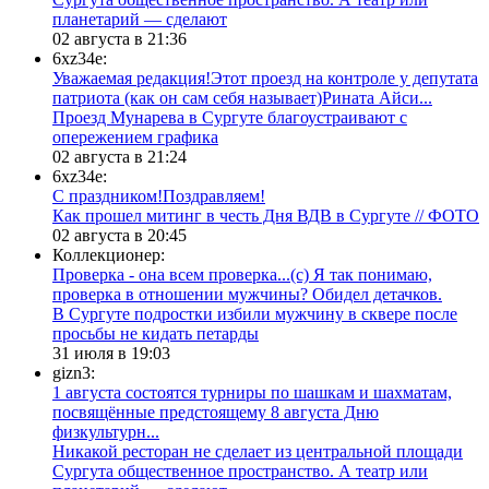
планетарий — сделают
02 августа в 21:36
6xz34e:
Уважаемая редакция!Этот проезд на контроле у депутата
патриота (как он сам себя называет)Рината Айси...
​Проезд Мунарева в Сургуте благоустраивают с
опережением графика
02 августа в 21:24
6xz34e:
С праздником!Поздравляем!
Как прошел митинг в честь Дня ВДВ в Сургуте // ФОТО
02 августа в 20:45
Коллекционер:
Проверка - она всем проверка...(с) Я так понимаю,
проверка в отношении мужчины? Обидел детачков.
В Сургуте подростки избили мужчину в сквере после
просьбы не кидать петарды
31 июля в 19:03
gizn3:
1 августа состоятся турниры по шашкам и шахматам,
посвящённые предстоящему 8 августа Дню
физкультурн...
​Никакой ресторан не сделает из центральной площади
Сургута общественное пространство. А театр или