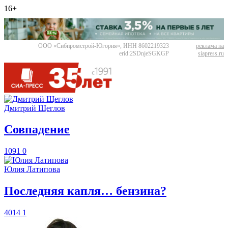
16+
ООО «Сибпромстрой-Югория», ИНН 8602219323
реклама на
erid:2SDnjeSGKGP
siapress.ru
Дмитрий Щеглов
​Совпадение
1091
0
Юлия Латипова
​Последняя капля… бензина?
4014
1