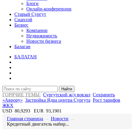
Блоги
Онлайн-конференции
Старый Сургут
Сиаплэй
Бизнес
Компании
Недвижимость
Новости бизнеса
Балаган
БАЛАГАН
Найти
ГОРЯЧИЕ ТЕМЫ:
Сургутский ж/д вокзал
Сохранить
«Аврору»
Застройка Ядра центра Сургута
Рост тарифов
ЖКХ
USD
80,9293
EUR
93,1901
Главная страница
→
Новости
→
​Кредитный двигатель набир...