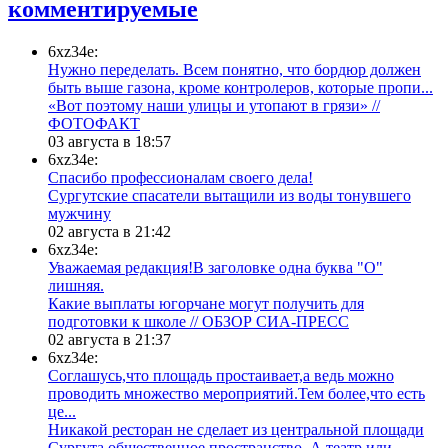
комментируемые
6xz34e:
Нужно переделать. Всем понятно, что бордюр должен
быть выше газона, кроме контролеров, которые пропи...
«Вот поэтому наши улицы и утопают в грязи» //
ФОТОФАКТ
03 августа в 18:57
6xz34e:
Спасибо профессионалам своего дела!
Сургутские спасатели вытащили из воды тонувшего
мужчину
02 августа в 21:42
6xz34e:
Уважаемая редакция!В заголовке одна буква "О"
лишняя.
Какие выплаты югорчане могут получить для
подготовки к школе // ОБЗОР СИА-ПРЕСС
02 августа в 21:37
6xz34e:
Соглашусь,что площадь простаивает,а ведь можно
проводить множество мероприятий.Тем более,что есть
це...
​Никакой ресторан не сделает из центральной площади
Сургута общественное пространство. А театр или