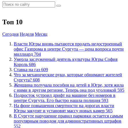
Топ 10
Сегодня
Неделя
Месяц
Власти Югры вновь пытаются продать недостроенный
офис Газпрома в центре Сургута — цена вопроса почти
миллиард
704
​Умерла заслуженный деятель культуры Югры София
Король
686
Ставка на газ
609
​Что за механические руки, которые обнимают жителей
Сургута?
608
Женщина получала пособия на детей в Югре, хотя жила
с ними в другом регионе. Теперь она под уголовкой
595
Подросток устроил дрифт на машине без номеров в
центре Сургута. Его быстро нашла полиция
593
На фоне повышения смертности на дорогах власти
Югры закупят и установят массу новых камер
565
В Сургуте нарушение правил парковки остается самым
популярным поводом для административных штрафов
552