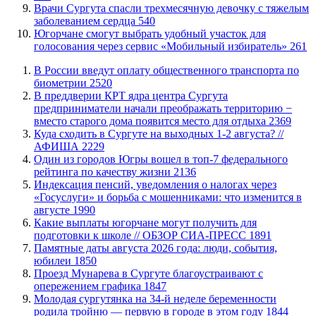
​Врачи Сургута спасли трехмесячную девочку с тяжелым
заболеванием сердца
540
Югорчане смогут выбрать удобный участок для
голосования через сервис «Мобильный избиратель»
261
В России введут оплату общественного транспорта по
биометрии
2520
​В преддверии КРТ ядра центра Сургута
предприниматели начали преображать территорию −
вместо старого дома появится место для отдыха
2369
​Куда сходить в Сургуте на выходных 1-2 августа? //
АФИША
2229
Один из городов Югры вошел в топ-7 федерального
рейтинга по качеству жизни
2136
​Индексация пенсий, уведомления о налогах через
«Госуслуги» и борьба с мошенниками: что изменится в
августе
1990
Какие выплаты югорчане могут получить для
подготовки к школе // ОБЗОР СИА-ПРЕСС
1891
​Памятные даты августа 2026 года: люди, события,
юбилеи
1850
​Проезд Мунарева в Сургуте благоустраивают с
опережением графика
1847
Молодая сургутянка на 34-й неделе беременности
родила тройню — первую в городе в этом году
1844