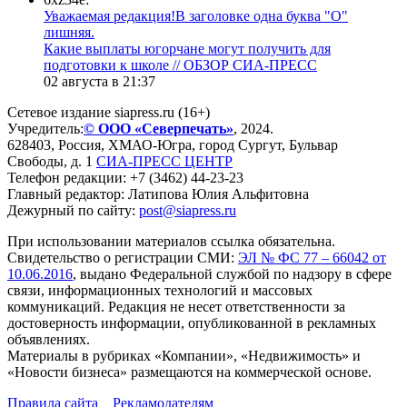
Уважаемая редакция!В заголовке одна буква "О"
лишняя.
Какие выплаты югорчане могут получить для
подготовки к школе // ОБЗОР СИА-ПРЕСС
02 августа в 21:37
Сетевое издание siapress.ru (16+)
Учредитель:
© ООО «Северпечать»
, 2024.
628403
,
Россия
,
ХМАО-Югра
, город
Сургут
,
Бульвар
Свободы, д. 1
СИА-ПРЕСС ЦЕНТР
Телефон редакции:
+7 (3462) 44-23-23
Главный редактор: Латипова Юлия Альфитовна
Дежурный по сайту:
post@siapress.ru
При использовании материалов ссылка обязательна.
Свидетельство о регистрации СМИ:
ЭЛ № ФС 77 – 66042 от
10.06.2016
, выдано Федеральной службой по надзору в сфере
связи, информационных технологий и массовых
коммуникаций. Редакция не несет ответственности за
достоверность информации, опубликованной в рекламных
объявлениях.
Материалы в рубриках «Компании», «Недвижимость» и
«Новости бизнеса» размещаются на коммерческой основе.
Правила сайта
Рекламодателям