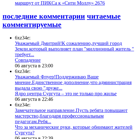
маршрут от ПИКСа к «Сити Моллу»
2676
последние комментарии
читаемые
комментируемые
6xz34e:
Уважаемый Дмитрий!К сожалению,лучший город
Земли.который выполняет план "миллионный житель "
требует...
​Совпадение
06 августа в 23:00
6xz34e:
Уважаемый Флуер!Поддерживаю Ваше
мнение.Единственное дополнение,что администрация
выдала свою "друже...
​Ядро центра Сургута ‒ это не только про жилье
06 августа в 22:46
6xz34e:
Замечательное направление.Пусть ребята повышают
мастерство,благодаря профессиональным
педагогам.Ребя...
​Что за механические руки, которые обнимают жителей
Сургута?
06 августа в 22:39