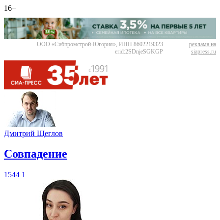
16+
ООО «Сибпромстрой-Югория», ИНН 8602219323
реклама на
erid:2SDnjeSGKGP
siapress.ru
Дмитрий Щеглов
​Совпадение
1544
1