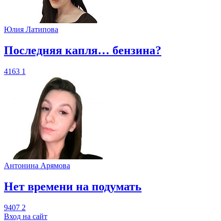
Юлия Латипова
​Последняя капля… бензина?
4163
1
Антонина Арямова
​Нет времени на подумать
9407
2
Вход на сайт