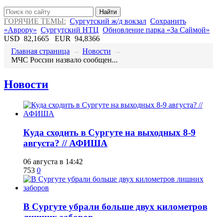
Найти
ГОРЯЧИЕ ТЕМЫ:
Сургутский ж/д вокзал
Сохранить
«Аврору»
Сургутский НТЦ
Обновление парка «За Саймой»
USD
82,1665
EUR
94,8366
Главная страница
→
Новости
→
МЧС России назвало сообщен...
Новости
​Куда сходить в Сургуте на выходных 8-9
августа? // АФИША
06 августа в 14:42
753
0
​В Сургуте убрали больше двух километров