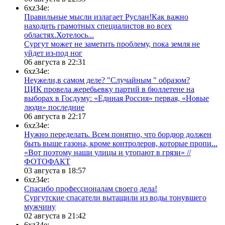
6xz34e:
Правильные мысли излагает Руслан!Как важно
находить грамотных специалистов во всех
областях.Хотелось...
Сургут может не заметить проблему, пока земля не
уйдет из-под ног
06 августа в 22:31
6xz34e:
Неужели,в самом деле? "Случайным " образом?
ЦИК провела жеребьевку партий в бюллетене на
выборах в Госдуму: «Единая Россия» первая, «Новые
люди» последние
06 августа в 22:17
6xz34e:
Нужно переделать. Всем понятно, что бордюр должен
быть выше газона, кроме контролеров, которые пропи...
«Вот поэтому наши улицы и утопают в грязи» //
ФОТОФАКТ
03 августа в 18:57
6xz34e:
Спасибо профессионалам своего дела!
Сургутские спасатели вытащили из воды тонувшего
мужчину
02 августа в 21:42
6xz34e: