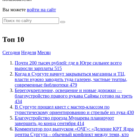
Вы можете
войти на сайт
Топ 10
Сегодня
Неделя
Месяц
​Почти 200 тысяч рублей: где в Югре сильнее всего
выросли зарплаты
515
​Когда в Сургуте начнут закрываться магазины и ТЦ,
власти нужно заводить туда галереи, частные театры,
современные библиотеки
479
Берегоукрепление, освещение и новые дорожки —
благоустройство правого рукава Саймы готово на треть
434
В Сургуте прошел квест с мастер-классом по
туристическому ориентированию и стрельбе из лука
430
Благоустройство проезда Мунарева планируют
завершить до конца сентября
414
​Комментатор под выпуском «ОЧГ»: «Деление КРТ Ядра
центра Сургута – обычный конфликт между теми, кто