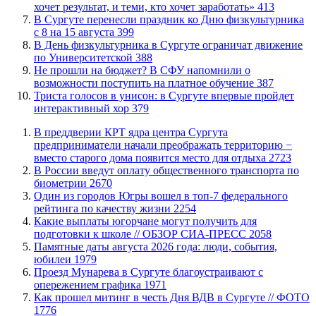
хочет результат, и теми, кто хочет заработать»
413
​В Сургуте перенесли праздник ко Дню физкультурника
с 8 на 15 августа
399
​В День физкультурника в Сургуте ограничат движение
по Университетской
388
Не прошли на бюджет? В СФУ напомнили о
возможности поступить на платное обучение
387
​Триста голосов в унисон: в Сургуте впервые пройдет
интерактивный хор
379
​В преддверии КРТ ядра центра Сургута
предприниматели начали преображать территорию −
вместо старого дома появится место для отдыха
2723
В России введут оплату общественного транспорта по
биометрии
2670
Один из городов Югры вошел в топ-7 федерального
рейтинга по качеству жизни
2254
Какие выплаты югорчане могут получить для
подготовки к школе // ОБЗОР СИА-ПРЕСС
2058
​Памятные даты августа 2026 года: люди, события,
юбилеи
1979
​Проезд Мунарева в Сургуте благоустраивают с
опережением графика
1971
Как прошел митинг в честь Дня ВДВ в Сургуте // ФОТО
1776