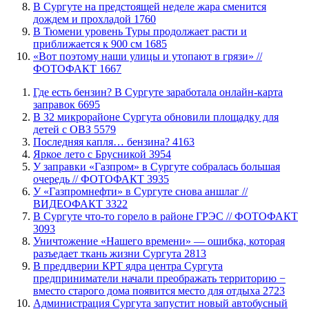
В Сургуте на предстоящей неделе жара сменится
дождем и прохладой
1760
В Тюмени уровень Туры продолжает расти и
приближается к 900 см
1685
«Вот поэтому наши улицы и утопают в грязи» //
ФОТОФАКТ
1667
​Где есть бензин? В Сургуте заработала онлайн-карта
заправок
6695
В 32 микрорайоне Сургута обновили площадку для
детей с ОВЗ
5579
​Последняя капля… бензина?
4163
Яркое лето с Брусникой
3954
​У заправки «Газпром» в Сургуте собралась большая
очередь // ФОТОФАКТ
3935
У «Газпромнефти» в Сургуте снова аншлаг //
ВИДЕОФАКТ
3322
​В Сургуте что-то горело в районе ГРЭС // ФОТОФАКТ
3093
​Уничтожение «Нашего времени» — ошибка, которая
разъедает ткань жизни Сургута
2813
​В преддверии КРТ ядра центра Сургута
предприниматели начали преображать территорию −
вместо старого дома появится место для отдыха
2723
​Администрация Сургута запустит новый автобусный