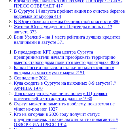
​Когда теперь платить за вывоз мусора в Югре? // СИА-
ПРЕСС ОТВЕЧАЕТ
417
​В Сургуте 14 августа пройдет акция по очистке берегов
водоемов от мусора
414
В Югре объявили режим беспилотной опасности
380
​Жители Югры увидят пик Персеиды в ночь на 13
августа
373
​Банк Уралсиб – на 1 месте рейтинга лучших кредитов
наличными в августе
371
​В преддверии КРТ ядра центра Сургута
предприниматели начали преображать территорию −
вместо старого дома появится место для отдыха
3006
​Банки России повысили ставки по краткосрочным
вкладам до максимума с марта
2151
​Совпадение
2021
​Куда сходить в Сургуте на выходных 8-9 августа? //
АФИША
1970
Торговые центры уже не те: почему ТЦ теряют
посетителей и что ждет их дальше
1930
Сургут может не заметить проблему, пока земля не
уйдет из-под ног
1927
Кто из югорчан в 2026 году получит статус
предпенсионера, и какие льготы за это полагаются //
ОБЗОР СИА-ПРЕСС
1914