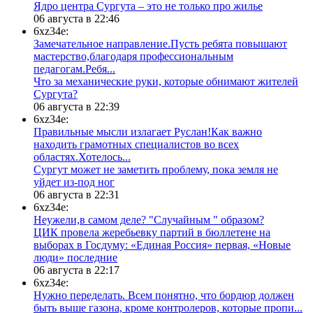
​Ядро центра Сургута ‒ это не только про жилье
06 августа в 22:46
6xz34e:
Замечательное направление.Пусть ребята повышают
мастерство,благодаря профессиональным
педагогам.Ребя...
​Что за механические руки, которые обнимают жителей
Сургута?
06 августа в 22:39
6xz34e:
Правильные мысли излагает Руслан!Как важно
находить грамотных специалистов во всех
областях.Хотелось...
Сургут может не заметить проблему, пока земля не
уйдет из-под ног
06 августа в 22:31
6xz34e:
Неужели,в самом деле? "Случайным " образом?
ЦИК провела жеребьевку партий в бюллетене на
выборах в Госдуму: «Единая Россия» первая, «Новые
люди» последние
06 августа в 22:17
6xz34e:
Нужно переделать. Всем понятно, что бордюр должен
быть выше газона, кроме контролеров, которые пропи...