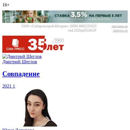
16+
ООО «Сибпромстрой-Югория», ИНН 8602219323
реклама на
erid:2SDnjeSGKGP
siapress.ru
Дмитрий Щеглов
​Совпадение
2021
1