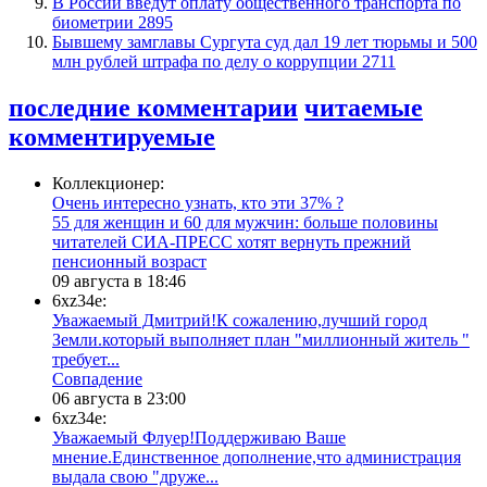
В России введут оплату общественного транспорта по
биометрии
2895
Бывшему замглавы Сургута суд дал 19 лет тюрьмы и 500
млн рублей штрафа по делу о коррупции
2711
последние комментарии
читаемые
комментируемые
Коллекционер:
Очень интересно узнать, кто эти 37% ?
​55 для женщин и 60 для мужчин: больше половины
читателей СИА-ПРЕСС хотят вернуть прежний
пенсионный возраст
09 августа в 18:46
6xz34e:
Уважаемый Дмитрий!К сожалению,лучший город
Земли.который выполняет план "миллионный житель "
требует...
​Совпадение
06 августа в 23:00
6xz34e:
Уважаемый Флуер!Поддерживаю Ваше
мнение.Единственное дополнение,что администрация
выдала свою "друже...