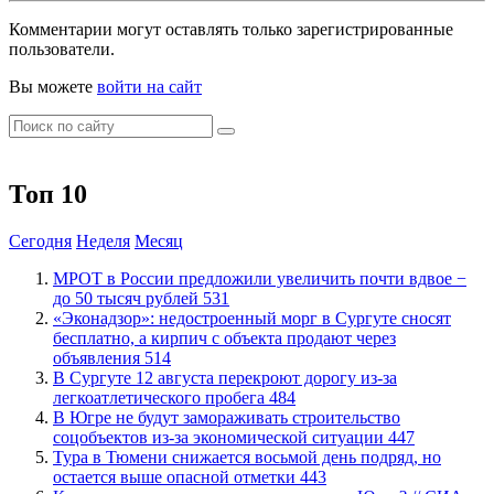
Комментарии могут оставлять только зарегистрированные
пользователи.
Вы можете
войти на сайт
Топ 10
Сегодня
Неделя
Месяц
МРОТ в России предложили увеличить почти вдвое −
до 50 тысяч рублей
531
​«Эконадзор»: недостроенный морг в Сургуте сносят
бесплатно, а кирпич с объекта продают через
объявления
514
В Сургуте 12 августа перекроют дорогу из-за
легкоатлетического пробега
484
В Югре не будут замораживать строительство
соцобъектов из-за экономической ситуации
447
Тура в Тюмени снижается восьмой день подряд, но
остается выше опасной отметки
443