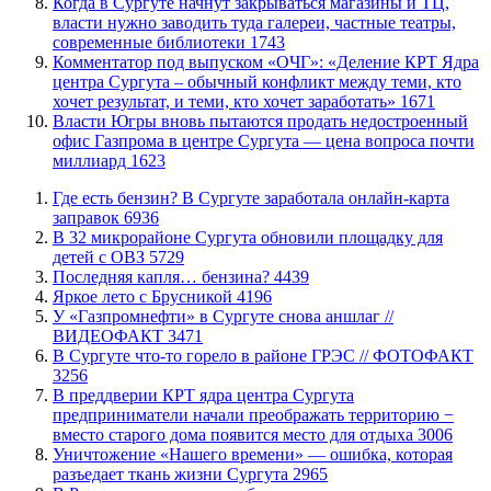
​Когда в Сургуте начнут закрываться магазины и ТЦ,
власти нужно заводить туда галереи, частные театры,
современные библиотеки
1743
​Комментатор под выпуском «ОЧГ»: «Деление КРТ Ядра
центра Сургута – обычный конфликт между теми, кто
хочет результат, и теми, кто хочет заработать»
1671
Власти Югры вновь пытаются продать недостроенный
офис Газпрома в центре Сургута — цена вопроса почти
миллиард
1623
​Где есть бензин? В Сургуте заработала онлайн-карта
заправок
6936
В 32 микрорайоне Сургута обновили площадку для
детей с ОВЗ
5729
​Последняя капля… бензина?
4439
Яркое лето с Брусникой
4196
У «Газпромнефти» в Сургуте снова аншлаг //
ВИДЕОФАКТ
3471
​В Сургуте что-то горело в районе ГРЭС // ФОТОФАКТ
3256
​В преддверии КРТ ядра центра Сургута
предприниматели начали преображать территорию −
вместо старого дома появится место для отдыха
3006
​Уничтожение «Нашего времени» — ошибка, которая
разъедает ткань жизни Сургута
2965