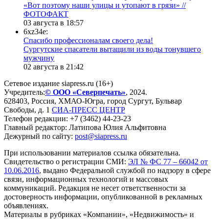
«Вот поэтому наши улицы и утопают в грязи» //
ФОТОФАКТ
03 августа в 18:57
6xz34e:
Спасибо профессионалам своего дела!
Сургутские спасатели вытащили из воды тонувшего
мужчину
02 августа в 21:42
Сетевое издание siapress.ru (16+)
Учредитель:
© ООО «Северпечать»
, 2024.
628403
,
Россия
,
ХМАО-Югра
, город
Сургут
,
Бульвар
Свободы, д. 1
СИА-ПРЕСС ЦЕНТР
Телефон редакции:
+7 (3462) 44-23-23
Главный редактор: Латипова Юлия Альфитовна
Дежурный по сайту:
post@siapress.ru
При использовании материалов ссылка обязательна.
Свидетельство о регистрации СМИ:
ЭЛ № ФС 77 – 66042 от
10.06.2016
, выдано Федеральной службой по надзору в сфере
связи, информационных технологий и массовых
коммуникаций. Редакция не несет ответственности за
достоверность информации, опубликованной в рекламных
объявлениях.
Материалы в рубриках «Компании», «Недвижимость» и