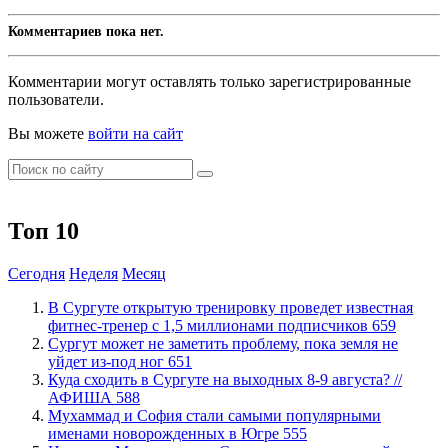
Комментариев пока нет.
Комментарии могут оставлять только зарегистрированные
пользователи.
Вы можете
войти на сайт
Топ 10
Сегодня
Неделя
Месяц
В Сургуте открытую тренировку проведет известная
фитнес-тренер с 1,5 миллионами подписчиков
659
Сургут может не заметить проблему, пока земля не
уйдет из-под ног
651
​Куда сходить в Сургуте на выходных 8-9 августа? //
АФИША
588
​Мухаммад и София стали самыми популярными
именами новорожденных в Югре
555