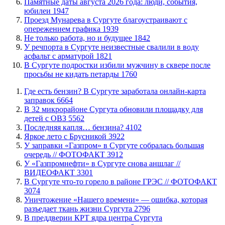
​Памятные даты августа 2026 года: люди, события,
юбилеи
1947
​Проезд Мунарева в Сургуте благоустраивают с
опережением графика
1939
​Не только работа, но и будущее
1842
​У речпорта в Сургуте неизвестные свалили в воду
асфальт с арматурой
1821
В Сургуте подростки избили мужчину в сквере после
просьбы не кидать петарды
1760
​Где есть бензин? В Сургуте заработала онлайн-карта
заправок
6664
В 32 микрорайоне Сургута обновили площадку для
детей с ОВЗ
5562
​Последняя капля… бензина?
4102
Яркое лето с Брусникой
3922
​У заправки «Газпром» в Сургуте собралась большая
очередь // ФОТОФАКТ
3912
У «Газпромнефти» в Сургуте снова аншлаг //
ВИДЕОФАКТ
3301
​В Сургуте что-то горело в районе ГРЭС // ФОТОФАКТ
3074
​Уничтожение «Нашего времени» — ошибка, которая
разъедает ткань жизни Сургута
2796
​В преддверии КРТ ядра центра Сургута