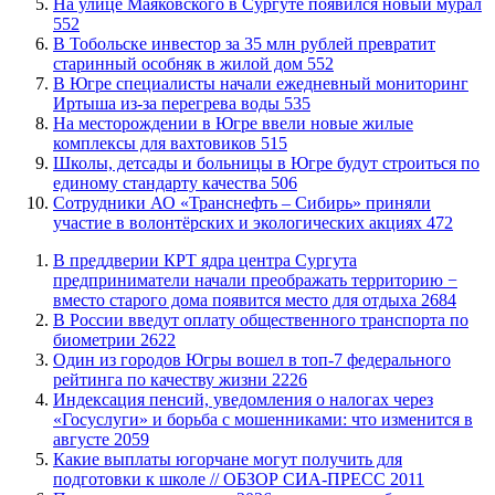
​На улице Маяковского в Сургуте появился новый мурал
552
В Тобольске инвестор за 35 млн рублей превратит
старинный особняк в жилой дом
552
В Югре специалисты начали ежедневный мониторинг
Иртыша из-за перегрева воды
535
​На месторождении в Югре ввели новые жилые
комплексы для вахтовиков
515
Школы, детсады и больницы в Югре будут строиться по
единому стандарту качества
506
Сотрудники АО «Транснефть – Сибирь» приняли
участие в волонтёрских и экологических акциях
472
​В преддверии КРТ ядра центра Сургута
предприниматели начали преображать территорию −
вместо старого дома появится место для отдыха
2684
В России введут оплату общественного транспорта по
биометрии
2622
Один из городов Югры вошел в топ-7 федерального
рейтинга по качеству жизни
2226
​Индексация пенсий, уведомления о налогах через
«Госуслуги» и борьба с мошенниками: что изменится в
августе
2059
Какие выплаты югорчане могут получить для
подготовки к школе // ОБЗОР СИА-ПРЕСС
2011