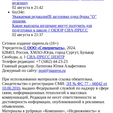
мужчину
02 августа в 21:42
6xz34e:
Уважаемая редакция!В заголовке одна буква "О"
лишняя.
Какие выплаты югорчане могут получить для
подготовки к школе // ОБЗОР СИА-ПРЕСС
02 августа в 21:37
Сетевое издание siapress.ru (16+)
Учредитель:
© ООО «Северпечать»
, 2024.
628403
,
Россия
,
ХМАО-Югра
, город
Сургут
,
Бульвар
Свободы, д. 1
СИА-ПРЕСС ЦЕНТР
Телефон редакции:
+7 (3462) 44-23-23
Главный редактор: Латипова Юлия Альфитовна
Дежурный по сайту:
post@siapress.ru
При использовании материалов ссылка обязательна.
Свидетельство о регистрации СМИ:
ЭЛ № ФС 77 – 66042 от
10.06.2016
, выдано Федеральной службой по надзору в сфере
связи, информационных технологий и массовых
коммуникаций. Редакция не несет ответственности за
достоверность информации, опубликованной в рекламных
объявлениях.
Материалы в рубриках «Компании», «Недвижимость» и