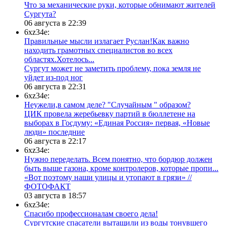
​Что за механические руки, которые обнимают жителей
Сургута?
06 августа в 22:39
6xz34e:
Правильные мысли излагает Руслан!Как важно
находить грамотных специалистов во всех
областях.Хотелось...
Сургут может не заметить проблему, пока земля не
уйдет из-под ног
06 августа в 22:31
6xz34e:
Неужели,в самом деле? "Случайным " образом?
ЦИК провела жеребьевку партий в бюллетене на
выборах в Госдуму: «Единая Россия» первая, «Новые
люди» последние
06 августа в 22:17
6xz34e:
Нужно переделать. Всем понятно, что бордюр должен
быть выше газона, кроме контролеров, которые пропи...
«Вот поэтому наши улицы и утопают в грязи» //
ФОТОФАКТ
03 августа в 18:57
6xz34e:
Спасибо профессионалам своего дела!
Сургутские спасатели вытащили из воды тонувшего