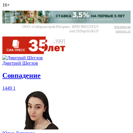
16+
ООО «Сибпромстрой-Югория», ИНН 8602219323
реклама на
erid:2SDnjeSGKGP
siapress.ru
Дмитрий Щеглов
​Совпадение
1449
1