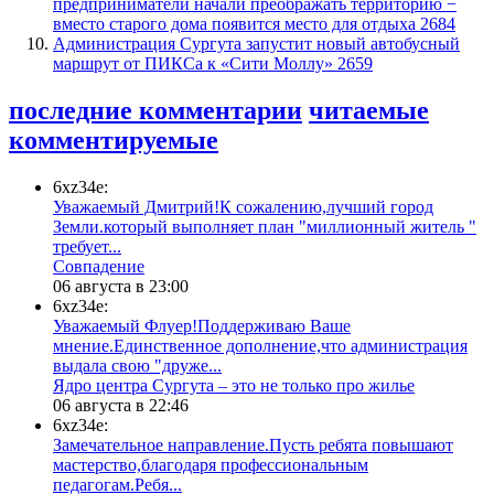
предприниматели начали преображать территорию −
вместо старого дома появится место для отдыха
2684
​Администрация Сургута запустит новый автобусный
маршрут от ПИКСа к «Сити Моллу»
2659
последние комментарии
читаемые
комментируемые
6xz34e:
Уважаемый Дмитрий!К сожалению,лучший город
Земли.который выполняет план "миллионный житель "
требует...
​Совпадение
06 августа в 23:00
6xz34e:
Уважаемый Флуер!Поддерживаю Ваше
мнение.Единственное дополнение,что администрация
выдала свою "друже...
​Ядро центра Сургута ‒ это не только про жилье
06 августа в 22:46
6xz34e:
Замечательное направление.Пусть ребята повышают
мастерство,благодаря профессиональным
педагогам.Ребя...