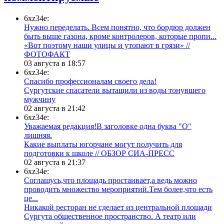
6xz34e:
Нужно переделать. Всем понятно, что бордюр должен
быть выше газона, кроме контролеров, которые пропи...
«Вот поэтому наши улицы и утопают в грязи» //
ФОТОФАКТ
03 августа в 18:57
6xz34e:
Спасибо профессионалам своего дела!
Сургутские спасатели вытащили из воды тонувшего
мужчину
02 августа в 21:42
6xz34e:
Уважаемая редакция!В заголовке одна буква "О"
лишняя.
Какие выплаты югорчане могут получить для
подготовки к школе // ОБЗОР СИА-ПРЕСС
02 августа в 21:37
6xz34e:
Соглашусь,что площадь простаивает,а ведь можно
проводить множество мероприятий.Тем более,что есть
це...
​Никакой ресторан не сделает из центральной площади
Сургута общественное пространство. А театр или