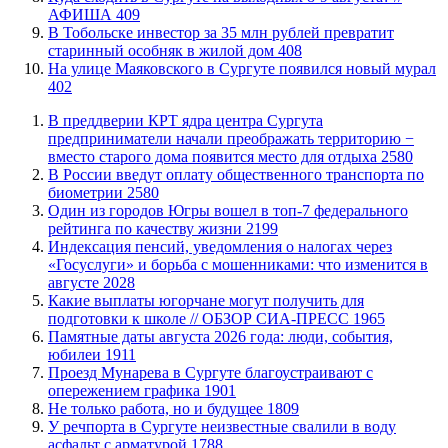
АФИША
409
В Тобольске инвестор за 35 млн рублей превратит
старинный особняк в жилой дом
408
​На улице Маяковского в Сургуте появился новый мурал
402
​В преддверии КРТ ядра центра Сургута
предприниматели начали преображать территорию −
вместо старого дома появится место для отдыха
2580
В России введут оплату общественного транспорта по
биометрии
2580
Один из городов Югры вошел в топ-7 федерального
рейтинга по качеству жизни
2199
​Индексация пенсий, уведомления о налогах через
«Госуслуги» и борьба с мошенниками: что изменится в
августе
2028
Какие выплаты югорчане могут получить для
подготовки к школе // ОБЗОР СИА-ПРЕСС
1965
​Памятные даты августа 2026 года: люди, события,
юбилеи
1911
​Проезд Мунарева в Сургуте благоустраивают с
опережением графика
1901
​Не только работа, но и будущее
1809
​У речпорта в Сургуте неизвестные свалили в воду
асфальт с арматурой
1788