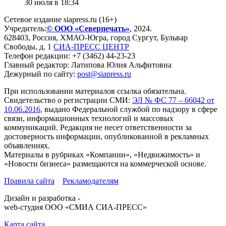
30 июля в 18:34
Сетевое издание siapress.ru (16+)
Учредитель:
© ООО «Северпечать»
, 2024.
628403
,
Россия
,
ХМАО-Югра
, город
Сургут
,
Бульвар
Свободы, д. 1
СИА-ПРЕСС ЦЕНТР
Телефон редакции:
+7 (3462) 44-23-23
Главный редактор: Латипова Юлия Альфитовна
Дежурный по сайту:
post@siapress.ru
При использовании материалов ссылка обязательна.
Свидетельство о регистрации СМИ:
ЭЛ № ФС 77 – 66042 от
10.06.2016
, выдано Федеральной службой по надзору в сфере
связи, информационных технологий и массовых
коммуникаций. Редакция не несет ответственности за
достоверность информации, опубликованной в рекламных
объявлениях.
Материалы в рубриках «Компании», «Недвижимость» и
«Новости бизнеса» размещаются на коммерческой основе.
Правила сайта
Рекламодателям
Дизайн и разработка -
web-студия ООО «СМИА СИА-ПРЕСС»
Карта сайта