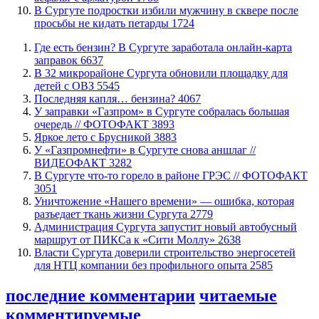
В Сургуте подростки избили мужчину в сквере после
просьбы не кидать петарды
1724
​Где есть бензин? В Сургуте заработала онлайн-карта
заправок
6637
В 32 микрорайоне Сургута обновили площадку для
детей с ОВЗ
5545
​Последняя капля… бензина?
4067
​У заправки «Газпром» в Сургуте собралась большая
очередь // ФОТОФАКТ
3893
Яркое лето с Брусникой
3883
У «Газпромнефти» в Сургуте снова аншлаг //
ВИДЕОФАКТ
3282
​В Сургуте что-то горело в районе ГРЭС // ФОТОФАКТ
3051
​Уничтожение «Нашего времени» — ошибка, которая
разъедает ткань жизни Сургута
2779
​Администрация Сургута запустит новый автобусный
маршрут от ПИКСа к «Сити Моллу»
2638
Власти Сургута доверили строительство энергосетей
для НТЦ компании без профильного опыта
2585
последние комментарии
читаемые
комментируемые