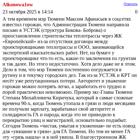
Alkonowa1ow
Ответить
23 октября 2025 в 14:14
0
А тем временем мэр Тюмени Максим Афанасьев в соцсетях
известил горожан, что Администрация Тюмени направила
письмо в УСТЭК (структура Бикова- Боброва) о
приостановлении строительства теплотрассы через ЖК
«Европейский» из-за отсутствия договора между
проектировщиками теплотрассы и ООО, занимающейся
экспертизой изыскательских работ. Нет, на бумаге у
проектировщике что-то есть, какие-то заключения по грунтам
и так далее. Но этого недостаточно. Хотя дело даже не в этом.
Дело в том, что мэр Тюмени постепенно погружается в
рутину и в текучку городских дел. Так из-за УСТЭК и КРТ он
несёт уже репутационных потери. Авторитет и уважение
горожан можно потерять легко, а заработать его трудно и
порой практически невозможно. Пример экс-Главы Тюмени
Степана Михайловича Киричука, который в самые сложные
времена 90-х, когда Тюмень утопала в грязи и люди месяцами
не получали зарплату, зарабатывал свой авторитет и
солидарность ГА и народа, когда это не приводило к
перекрытию улиц и магистралей, основательно подзабыт.
Сегодня Тюмень «чистая, умытая и ухоженная» не есть повод
для «увязание в грязи» для ГА Тюмени. Но тем не менее ГА
эту «грязь нашла» и в ней увязла. В благоустроенном ЖК