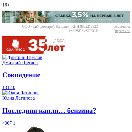
16+
ООО «Сибпромстрой-Югория», ИНН 8602219323
реклама на
erid:2SDnjeSGKGP
siapress.ru
Дмитрий Щеглов
​Совпадение
1312
0
Юлия Латипова
​Последняя капля… бензина?
4067
1