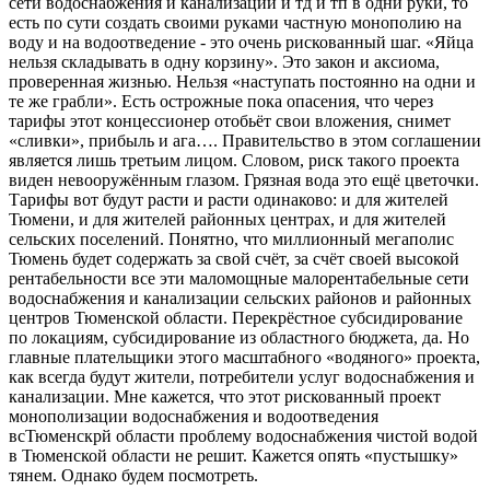
сети водоснабжения и канализации и тд и тп в одни руки, то
есть по сути создать своими руками частную монополию на
воду и на водоотведение - это очень рискованный шаг. «Яйца
нельзя складывать в одну корзину». Это закон и аксиома,
проверенная жизнью. Нельзя «наступать постоянно на одни и
те же грабли». Есть острожные пока опасения, что через
тарифы этот концессионер отобьёт свои вложения, снимет
«сливки», прибыль и ага…. Правительство в этом соглашении
является лишь третьим лицом. Словом, риск такого проекта
виден невооружённым глазом. Грязная вода это ещё цветочки.
Тарифы вот будут расти и расти одинаково: и для жителей
Тюмени, и для жителей районных центрах, и для жителей
сельских поселений. Понятно, что миллионный мегаполис
Тюмень будет содержать за свой счёт, за счёт своей высокой
рентабельности все эти маломощные малорентабельные сети
водоснабжения и канализации сельских районов и районных
центров Тюменской области. Перекрёстное субсидирование
по локациям, субсидирование из областного бюджета, да. Но
главные плательщики этого масштабного «водяного» проекта,
как всегда будут жители, потребители услуг водоснабжения и
канализации. Мне кажется, что этот рискованный проект
монополизации водоснабжения и водоотведения
всТюменскрй области проблему водоснабжения чистой водой
в Тюменской области не решит. Кажется опять «пустышку»
тянем. Однако будем посмотреть.