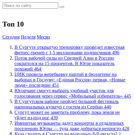
Топ 10
Сегодня
Неделя
Месяц
В Сургуте открытую тренировку проведет известная
фитнес-тренер с 1,5 миллионами подписчиков
496
Поток рабочей силы из Средней Азии в Россию
сократился на 15 процентов. В Югре показатель
похожий
464
ЦИК провела жеребьевку партий в бюллетене на
выборах в Госдуму: «Единая Россия» первая, «Новые
люди» последние
451
Югорчане смогут выбрать удобный участок для
голосования через сервис «Мобильный избиратель»
445
В Сургутском районе пройдет большой фестиваль
национальных культур с гостем из Сербии
440
Сургут может не заметить проблему, пока земля не
уйдет из-под ног
439
Именитые музыканты дадут концерты в отдаленных
поселениях Югры — туда даже добраться непросто
428
​Куда сходить в Сургуте на выходных 8-9 августа? //