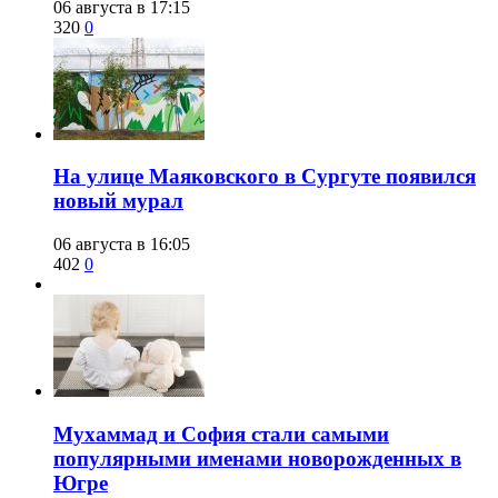
06 августа в 17:15
320
0
​На улице Маяковского в Сургуте появился
новый мурал
06 августа в 16:05
402
0
​Мухаммад и София стали самыми
популярными именами новорожденных в
Югре