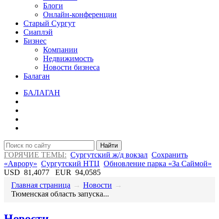
Блоги
Онлайн-конференции
Старый Сургут
Сиаплэй
Бизнес
Компании
Недвижимость
Новости бизнеса
Балаган
БАЛАГАН
Найти
ГОРЯЧИЕ ТЕМЫ:
Сургутский ж/д вокзал
Сохранить
«Аврору»
Сургутский НТЦ
Обновление парка «За Саймой»
USD
81,4077
EUR
94,0585
Главная страница
→
Новости
→
​Тюменская область запуска...
Новости