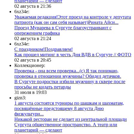
планетарий — сделают
02 августа в 21:36
6xz34e:
Уважаемая редакция!Этот проезд на контроле у депутата
патриота (как он сам себя называет)Рината Айси...
​Проезд Мунарева в Сургуте благоустраивают с
опережением графика
02 августа в 21:24
6xz34e:
С праздником!Поздравляем!
Как прошел митинг в честь Дня ВДВ в Сургуте // ФОТО
02 августа в 20:45
Коллекционер:
Проверка - она всем проверка...(с) Я так понимаю,
проверка в отношении мужчины? Обидел детачков.
В Сургуте подростки избили мужчину в сквере после
просьбы не кидать петарды
31 июля в 19:03
gizn3:
1 августа состоятся турниры по шашкам и шахматам,
посвящённые предстоящему 8 августа Дню
физкультурн...
​Никакой ресторан не сделает из центральной площади
Сургута общественное пространство. А театр или
планетарий — сделают