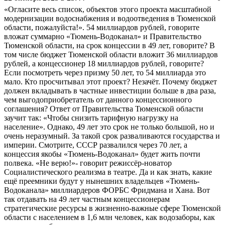
«Огласите весь список, объектов этого проекта масштабной
модернизации водоснабжения и водоотведения в Тюменской
области, пожалуйста!». 54 миллиардов рублей, говорите
вложат суммарно «Тюмень-Водоканал» и Правительство
Тюменской области, на срок концессии в 49 лет, говорите? В
том числе бюджет Тюменской области вложит 36 миллиардов
рублей, а концессионер 18 миллиардов рублей, говорите?
Если посмотреть через призму 50 лет, то 54 миллиарда это
мало. Кто просчитывал этот проект? Незачёт. Почему бюджет
должен вкладывать в частные инвестиции больше в два раза,
чем выгодоприобретатель от данного концессионного
соглашения? Ответ от Правительства Тюменской области
заучит так: «Чтобы снизить тарифную нагрузку на
население». Однако, 49 лет это срок не только большой, но и
очень неразумный. За такой срок разваливаются государства и
империи. Смотрите, СССР развалился через 70 лет, а
концессия якобы «Тюмень-Водоканал» будет жить почти
полвека. «Не верю!»- говорит режиссёр-новатор
Социалистического реализма в театре. Да и как знать, какие
ещё преемники будут у нынешних владельцев «Тюмень-
Водоканала» миллиардеров ФОРБС Фридмана и Хана. Вот
так отдавать на 49 лет частным концессионерам
стратегические ресурсы в жизненно-важные сфере Тюменской
области с населением в 1,6 млн человек, как водозаборы, как