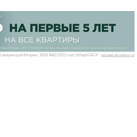
Сибпромстрой-Югория», ИНН 8602219323 erid:2SDnjeSGKGP
реклама на siapress.ru