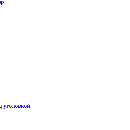
ер
од уголовкой