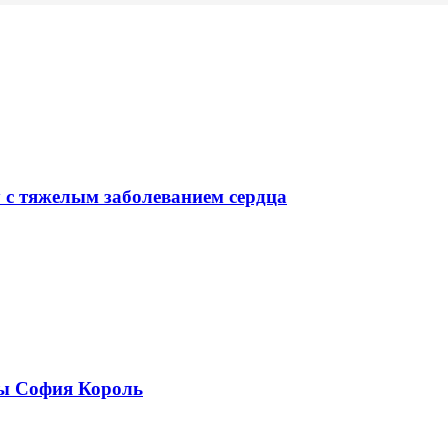
у с тяжелым заболеванием сердца
ры София Король