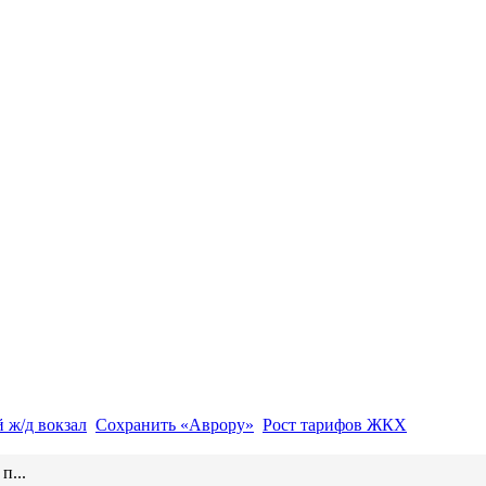
 ж/д вокзал
Сохранить «Аврору»
Рост тарифов ЖКХ
п...