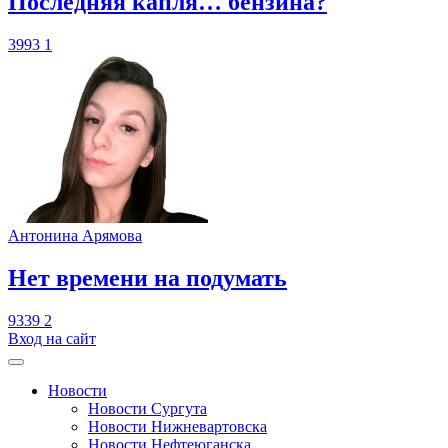
​Последняя капля… бензина?
3993
1
Антонина Арямова
​Нет времени на подумать
9339
2
Вход на сайт
Новости
Новости Сургута
Новости Нижневартовска
Новости Нефтеюганска