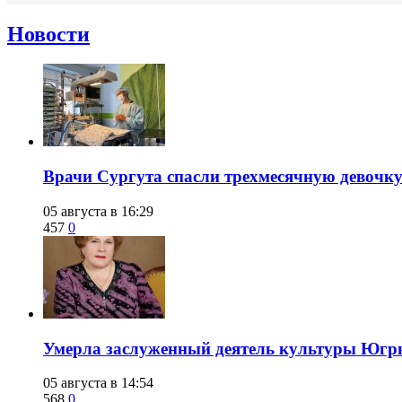
Новости
​Врачи Сургута спасли трехмесячную девочк
05 августа в 16:29
457
0
​Умерла заслуженный деятель культуры Юг
05 августа в 14:54
568
0