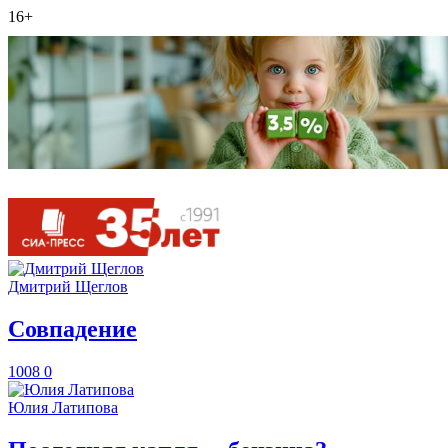
16+
Дмитрий Щеглов
​Совпадение
1008
0
Юлия Латипова