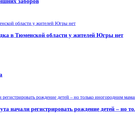
лишних заборов
одка в Тюменской области у жителей Югры нет
а
гута начали регистрировать рождение детей – но 