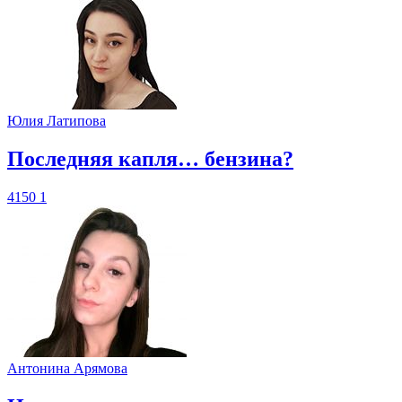
Юлия Латипова
​Последняя капля… бензина?
4150
1
Антонина Арямова