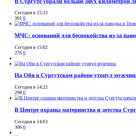
​В Сургуте убрали больше двух километров 
Сегодня в 15:33
301
0
​МЧС: оснований для беспокойства из-за пав
Сегодня в 15:02
276
0
​На Оби в Сургутском районе утонул мужчин
Сегодня в 14:22
298
0
​В Центре охраны материнства и детства Сур
Сегодня в 14:03
306
0