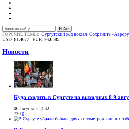
Найти
ГОРЯЧИЕ ТЕМЫ:
Сургутский ж/д вокзал
Сохранить «Аврору
USD
81,4077
EUR
94,0585
Новости
​Куда сходить в Сургуте на выходных 8-9 ав
06 августа в 14:42
739
0