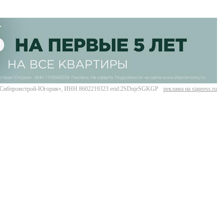
Сибпромстрой-Югория», ИНН 8602219323 erid:2SDnjeSGKGP
реклама на siapress.ru