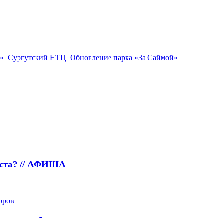
»
Сургутский НТЦ
Обновление парка «За Саймой»
густа? // АФИША