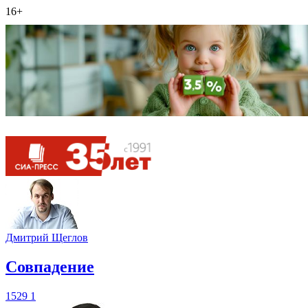
16+
Дмитрий Щеглов
​Совпадение
1529
1