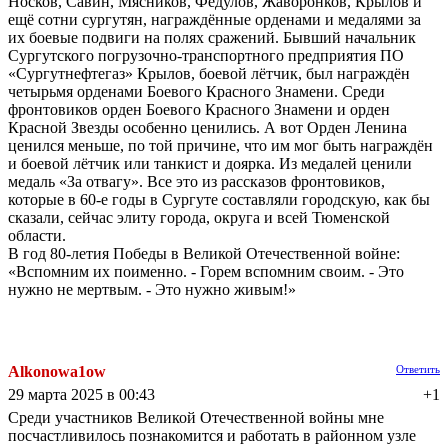
Носков, Савин, Мясников, Федулов, Жаворонков, Крылов и
ещё сотни сургутян, награждённые орденами и медалями за
их боевые подвиги на полях сражений. Бывший начальник
Сургутского погрузочно-транспортного предприятия ПО
«Сургутнефтегаз» Крылов, боевой лётчик, был награждён
четырьмя орденами Боевого Красного Знамени. Среди
фронтовиков орден Боевого Красного Знамени и орден
Красной Звезды особенно ценились. А вот Орден Ленина
ценился меньше, по той причине, что им мог быть награждён
и боевой лётчик или танкист и доярка. Из медалей ценили
медаль «За отвагу». Все это из рассказов фронтовиков,
которые в 60-е годы в Сургуте составляли городскую, как бы
сказали, сейчас элиту города, округа и всей Тюменской
области.
В год 80-летия Победы в Великой Отечественной войне:
«Вспомним их поименно. - Горем вспомним своим. - Это
нужно не мертвым. - Это нужно живым!»
Alkonowa1ow
Ответить
29 марта 2025 в 00:43
+1
Среди участников Великой Отечественной войны мне
посчастливилось познакомится и работать в районном узле