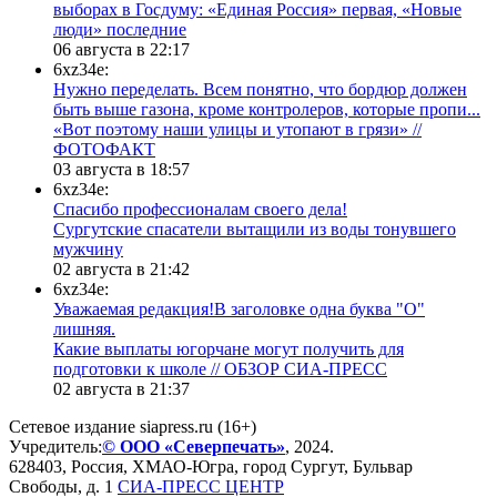
выборах в Госдуму: «Единая Россия» первая, «Новые
люди» последние
06 августа в 22:17
6xz34e:
Нужно переделать. Всем понятно, что бордюр должен
быть выше газона, кроме контролеров, которые пропи...
«Вот поэтому наши улицы и утопают в грязи» //
ФОТОФАКТ
03 августа в 18:57
6xz34e:
Спасибо профессионалам своего дела!
Сургутские спасатели вытащили из воды тонувшего
мужчину
02 августа в 21:42
6xz34e:
Уважаемая редакция!В заголовке одна буква "О"
лишняя.
Какие выплаты югорчане могут получить для
подготовки к школе // ОБЗОР СИА-ПРЕСС
02 августа в 21:37
Сетевое издание siapress.ru (16+)
Учредитель:
© ООО «Северпечать»
, 2024.
628403
,
Россия
,
ХМАО-Югра
, город
Сургут
,
Бульвар
Свободы, д. 1
СИА-ПРЕСС ЦЕНТР