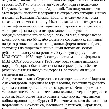
гербом СССР я получил в августе 1967 года за подписью
Надежды Александровны Афониной. Так получилось, что
этот первый паспорт я сохранил и открыв его сегодня, я вижу
и подпись Надежды Александровны, и саму ее, как тогда
казалось строгую женщину. Именно такой она выглядит на
фотографии вместе с сотрудниками Сургутского отделения
милиции. Дата на фото не проставлена, но судя по
обмундированию это период с 1958- 1969 гг, а скорее всего
конец 50-х начало 60-х, ибо форма на сотрудниках милиции
на фото разная: и кители, и парадные форма нового образца,
состоящая из пиджака с нашивными погонами, белой
рубашки и галстука на резинке. Эту новую форму ввели в
МВД СССР в 1958 году. А следующее изменение формы в
МВД СССР состоялось в 1969 году, когда синие пиджаки
парадной формы были заменены на серые цвета и белые
рубашки были из парадной формы Советской милиции
заменены на синие.
А то, что начальник Сургутского паспортного стола Надежда
Александровна Афонина ветеран войны, участник трудового
фронта сегодня для меня стало открытием. Ведь при жизни
молодые ещё сургутские ветераны войны, ветераны трудового
фронта, были более чем скромные. Сколько их участников
войны прошло через Сургут!!! Вспомним их хотя бы частично
пофамильно. Показаньев, Васильков, Хуланхов, Таратынов,