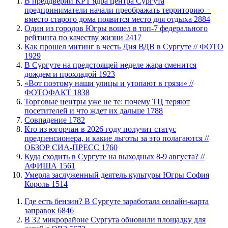
​В преддверии КРТ ядра центра Сургута
предприниматели начали преображать территорию −
вместо старого дома появится место для отдыха
2884
Один из городов Югры вошел в топ-7 федерального
рейтинга по качеству жизни
2417
Как прошел митинг в честь Дня ВДВ в Сургуте // ФОТО
1929
В Сургуте на предстоящей неделе жара сменится
дождем и прохладой
1923
«Вот поэтому наши улицы и утопают в грязи» //
ФОТОФАКТ
1838
Торговые центры уже не те: почему ТЦ теряют
посетителей и что ждет их дальше
1788
​Совпадение
1782
Кто из югорчан в 2026 году получит статус
предпенсионера, и какие льготы за это полагаются //
ОБЗОР СИА-ПРЕСС
1760
​Куда сходить в Сургуте на выходных 8-9 августа? //
АФИША
1561
​Умерла заслуженный деятель культуры Югры София
Король
1514
​Где есть бензин? В Сургуте заработала онлайн-карта
заправок
6846
В 32 микрорайоне Сургута обновили площадку для