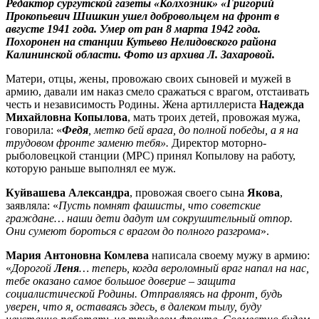
Редактор сургутской газеты «Колхозник» «Григорий
Прокопьевич Шишкин ушел добровольцем на фронт в
августе 1941 года. Умер от ран 8 марта 1942 года.
Похоронен на станции Кутьево Нелидовского района
Калининской области.
Фото из архива Л. Захаровой.
Матери, отцы, жены, провожаю своих сыновей и мужей в
армию, давали им наказ смело сражаться с врагом, отстаивать
честь и независимость Родины. Жена артиллериста
Надежда
Михайловна
Копылова
, мать троих детей, провожая мужа,
говорила: «
Федя
, метко бей врага, до полной победы, а я на
трудовом фронте заменю тебя».
Директор моторно-
рыболовецкой станции (МРС) принял Копылову на работу,
которую раньше выполнял ее муж.
Куйвашева Александра
, провожая своего сына
Якова
,
заявляла: «
Пусть помнят фашисты, что советские
граждане… наши дети дадут им сокрушительный отпор.
Они сумеют бороться с врагом до полного разгрома
».
Мария Антоновна Комлева
написала своему мужу в армию:
«
Дорогой
Леня
… теперь, когда вероломный враг напал на нас,
тебе оказано самое большое доверие – защита
социалистической Родины. Отправляясь на фронт, будь
уверен, что я, оставаясь здесь, в далеком тылу, буду