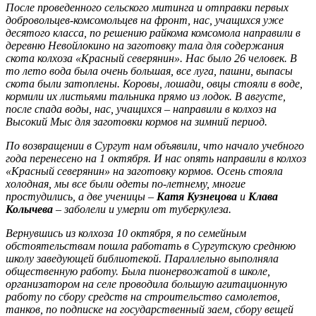
После проведенного сельского митинга и отправки первых
добровольцев-комсомольцев на фронт, нас, учащихся уже
десятого класса, по решению райкома комсомола направили в
деревню Невойлокино на заготовку тала для содержания
скота колхоза «Красный северянин». Нас было 26 человек. В
то лето вода была очень большая, все луга, пашни, выпасы
скота были затоплены. Коровы, лошади, овцы стояли в воде,
кормили их листьями тальника прямо из лодок. В августе,
после спада воды, нас, учащихся – направили в колхоз на
Высокий Мыс для заготовки кормов на зимний период.
По возвращении в Сургут нам объявили, что начало учебного
года перенесено на 1 октября. И нас опять направили в колхоз
«Красный северянин» на заготовку кормов. Осень стояла
холодная, мы все были одеты по-летнему, многие
простудились, а две ученицы –
Катя Кузнецова
и
Клава
Колычева
– заболели и умерли от туберкулеза.
Вернувшись из колхоза 10 октября, я по семейным
обстоятельствам пошла работать в Сургутскую среднюю
школу заведующей библиотекой. Параллельно выполняла
общественную работу. Была пионервожатой в школе,
организатором на селе проводила большую агитационную
работу по сбору средств на строительство самолетов,
танков, по подписке на государственный заем, сбору вещей