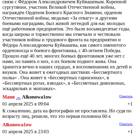
связи с Фёдором Александровичем Куйвашевым. Коренной
сургутянин, участник Великой Отечественной войны,
награждён Орденом Боевого Красного Знамени, орденом
Отечественной войны, медалью «За отвагу» и другими
боевыми наградами, был живой легендой для нас молодых
ещё работников предприятия. Это были восьмидесятые годы,
когда широко и торжественно мы отмечали и чествовали
участников войны и трудового фронта на предприятии и
Фёдора Александровича Куйвашева, как самого именитого
орденоносца и боевого фронтовика, с 40-летием Победы.
Прошло ещё 40 лет, многих боевых фронтовиков уже нет с
нами, но память о них, о их боевом подвиге жива. Она
хранится вечно в наших сердцах, в воспоминаниях их детей и
внуков. Она живет в ежегодных шествиях «Бессмертного
полка» . Она живет в «Бессмертных гарнизонах», в
«Бессмертных ротах, взводах», в «Бессметных дивизионах,
эскадрильях и экипажах».
Маня
→
Alkonowa1ow
Ответить
01 апреля 2025 в 09:04
+1
К сожалению, дата на фотографии не проставлена. Но судя по
возрасту лиц, решили, что это первая половина 60-х
Alkonowa1ow
Ответить
01 апреля 2025 в 23:03
+1