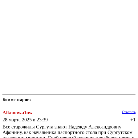
Комментарии:
Alkonowa1ow
Ответить
28 марта 2025 в 23:39
+1
Все старожилы Сургута знают Надежду Александровну
Афонину, как начальника паспортного стола при Сургутском
отделении милиции. Свой первый паспорт в зелёного цвета с