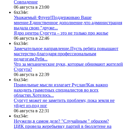
​Совпадение
06 августа в 23:00
6xz34e:
Уважаемый Флуер!Поддерживаю Ваше
мнение.Единственное дополнение,что администрация
выдала свою "друже...
​Ядро центра Сургута ‒ это не только про жилье
06 августа в 22:46
6xz34e:
Замечательное направление.Пусть ребята повышают
мастерство,благодаря профессиональным
педагогам.Ребя...
​Что за механические руки, которые обнимают жителей
Сургута?
06 августа в 22:39
6xz34e:
Правильные мысли излагает Руслан!Как важно
находить грамотных специалистов во всех
областях.Хотелось...
Сургут может не заметить проблему, пока земля не
уйдет из-под ног
06 августа в 22:31
6xz34e:
Неужели,в самом деле? "Случайным " образом?
ЦИК провела жеребьевку партий в бюллетене на