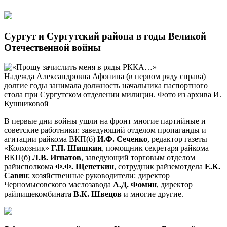
Сургут и Сургутский района в годы Великой
Отечественной войны
Надежда Александровна Афонина (в первом ряду справа)
долгие годы занимала должность начальника паспортного
стола при Сургутском отделении милиции. Фото из архива И.
Кушниковой
В первые дни войны ушли на фронт многие партийные и
советские работники: заведующий отделом пропаганды и
агитации райкома ВКП(б)
И.Ф. Сеченко
, редактор газеты
«Колхозник»
Г.П. Шишкин
, помощник секретаря райкома
ВКП(б)
Л.В. Игнатов
, заведующий торговым отделом
райисполкома
Ф.Ф. Щепеткин
, сотрудник райземотдела
Е.К.
Савин
; хозяйственные руководители: директор
Черномысовского маслозавода
А.Д. Фомин
, директор
райпищекомбината
В.К. Швецов
и многие другие.