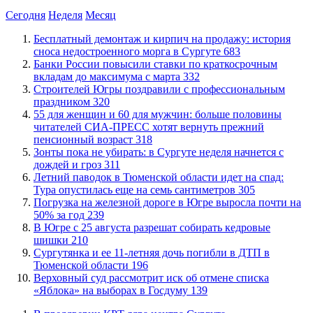
Сегодня
Неделя
Месяц
​Бесплатный демонтаж и кирпич на продажу: история
сноса недостроенного морга в Сургуте
683
​Банки России повысили ставки по краткосрочным
вкладам до максимума с марта
332
​Строителей Югры поздравили с профессиональным
праздником
320
​55 для женщин и 60 для мужчин: больше половины
читателей СИА-ПРЕСС хотят вернуть прежний
пенсионный возраст
318
​Зонты пока не убирать: в Сургуте неделя начнется с
дождей и гроз
311
​Летний паводок в Тюменской области идет на спад:
Тура опустилась еще на семь сантиметров
305
​Погрузка на железной дороге в Югре выросла почти на
50% за год
239
​В Югре с 25 августа разрешат собирать кедровые
шишки
210
Сургутянка и ее 11-летняя дочь погибли в ДТП в
Тюменской области
196
​Верховный суд рассмотрит иск об отмене списка
«Яблока» на выборах в Госдуму
139