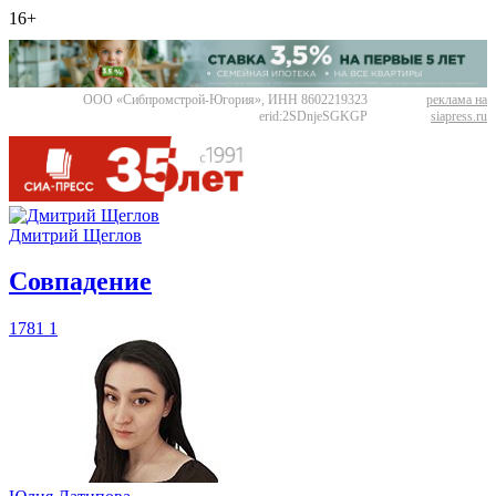
16+
ООО «Сибпромстрой-Югория», ИНН 8602219323
реклама на
erid:2SDnjeSGKGP
siapress.ru
Дмитрий Щеглов
​Совпадение
1781
1