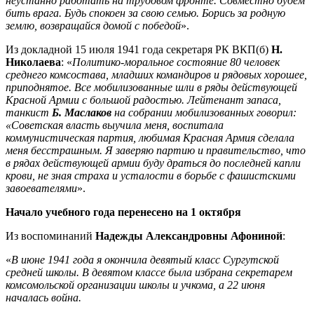
неустанно работать на трудовом фронте. Совместно будем
бить врага. Будь спокоен за свою семью. Борись за родную
землю, возвращайся домой с победой
».
Из докладной 15 июля 1941 года секретаря РК ВКП(б)
Н.
Николаева
: «
Политико-моральное состояние 80 человек
среднего комсостава, младших командиров и рядовых хорошее,
приподнятое. Все мобилизованные шли в ряды действующей
Красной Армии с большой радостью. Лейтенант запаса,
танкист
Б. Маслаков
на собрании мобилизованных говорил:
«Советская власть выучила меня, воспитала
коммунистическая партия, любимая Красная Армия сделала
меня бесстрашным. Я заверяю партию и правительство, что
в рядах действующей армии буду драться до последней капли
крови, не зная страха и усталости в борьбе с фашистскими
завоевателями
».
Начало учебного года перенесено на 1 октября
Из воспоминаний
Надежды Александровны Афониной
:
«
В июне 1941 года я окончила девятый класс Сургутской
средней школы. В девятом классе была избрана секретарем
комсомольской организации школы и учкома, а 22 июня
началась война.