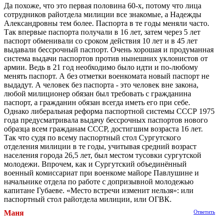
Да похоже, что это первая половина 60-х, потому что лица
сотрудников райотдела милиции все знакомые, а Надежды
Александровны тем более. Паспорта в те годы меняли часто.
Так впервые паспорта получали в 16 лет, затем через 5 лет
паспорт обменивали со сроком действия 10 лет и в 45 лет
выдавали бессрочный паспорт. Очень хорошая и продуманная
система выдачи паспортов против нынешних уклонистов от
армии. Ведь в 21 год необходимо было идти и по-любому
менять паспорт. А без отметки военкомата новый паспорт не
выдадут. А человек без паспорта - это человек вне закона,
любой милиционер обязан был требовать с гражданина
паспорт, а гражданин обязан всегда иметь его при себе.
Однако либеральная реформа паспортной системы СССР 1975
года предусматривала выдачу бессрочных паспортов нового
образца всем гражданам СССР, достигшим возраста 16 лет.
Так что судя по всему паспортный стол Сургутского
отделения милиции в те годы, учитывая средний возраст
населения города 26,5 лет, был местом тусовки сургутской
молодежи. Впрочем, как и Сургутский объединённый
военный комиссариат при военкоме майоре Павлушине и
начальнике отдела по работе с допризывной молодежью
капитане Губаеве. «Место встречи изменит нельзя»: или
паспортный стол райотдела милиции, или ОГВК.
Маня
Ответить