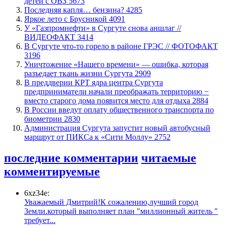
детей с ОВЗ
5673
​Последняя капля… бензина?
4285
Яркое лето с Брусникой
4091
У «Газпромнефти» в Сургуте снова аншлаг //
ВИДЕОФАКТ
3414
​В Сургуте что-то горело в районе ГРЭС // ФОТОФАКТ
3196
​Уничтожение «Нашего времени» — ошибка, которая
разъедает ткань жизни Сургута
2909
​В преддверии КРТ ядра центра Сургута
предприниматели начали преображать территорию −
вместо старого дома появится место для отдыха
2884
В России введут оплату общественного транспорта по
биометрии
2830
​Администрация Сургута запустит новый автобусный
маршрут от ПИКСа к «Сити Моллу»
2752
последние комментарии
читаемые
комментируемые
6xz34e:
Уважаемый Дмитрий!К сожалению,лучший город
Земли.который выполняет план "миллионный житель "
требует...