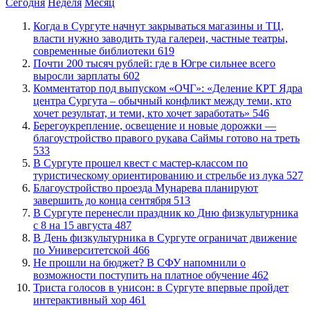
Сегодня
Неделя
Месяц
​Когда в Сургуте начнут закрываться магазины и ТЦ,
власти нужно заводить туда галереи, частные театры,
современные библиотеки
619
​Почти 200 тысяч рублей: где в Югре сильнее всего
выросли зарплаты
602
​Комментатор под выпуском «ОЧГ»: «Деление КРТ Ядра
центра Сургута – обычный конфликт между теми, кто
хочет результат, и теми, кто хочет заработать»
546
Берегоукрепление, освещение и новые дорожки —
благоустройство правого рукава Саймы готово на треть
533
В Сургуте прошел квест с мастер-классом по
туристическому ориентированию и стрельбе из лука
527
Благоустройство проезда Мунарева планируют
завершить до конца сентября
513
​В Сургуте перенесли праздник ко Дню физкультурника
с 8 на 15 августа
487
​В День физкультурника в Сургуте ограничат движение
по Университетской
466
Не прошли на бюджет? В СФУ напомнили о
возможности поступить на платное обучение
462
​Триста голосов в унисон: в Сургуте впервые пройдет
интерактивный хор
461