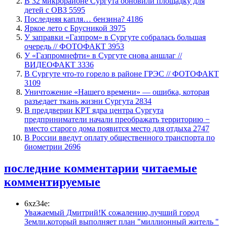
В 32 микрорайоне Сургута обновили площадку для
детей с ОВЗ
5595
​Последняя капля… бензина?
4186
Яркое лето с Брусникой
3975
​У заправки «Газпром» в Сургуте собралась большая
очередь // ФОТОФАКТ
3953
У «Газпромнефти» в Сургуте снова аншлаг //
ВИДЕОФАКТ
3336
​В Сургуте что-то горело в районе ГРЭС // ФОТОФАКТ
3109
​Уничтожение «Нашего времени» — ошибка, которая
разъедает ткань жизни Сургута
2834
​В преддверии КРТ ядра центра Сургута
предприниматели начали преображать территорию −
вместо старого дома появится место для отдыха
2747
В России введут оплату общественного транспорта по
биометрии
2696
последние комментарии
читаемые
комментируемые
6xz34e:
Уважаемый Дмитрий!К сожалению,лучший город
Земли.который выполняет план "миллионный житель "