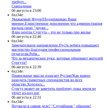
требует...
​Совпадение
06 августа в 23:00
6xz34e:
Уважаемый Флуер!Поддерживаю Ваше
мнение.Единственное дополнение,что администрация
выдала свою "друже...
​Ядро центра Сургута ‒ это не только про жилье
06 августа в 22:46
6xz34e:
Замечательное направление.Пусть ребята повышают
мастерство,благодаря профессиональным
педагогам.Ребя...
​Что за механические руки, которые обнимают жителей
Сургута?
06 августа в 22:39
6xz34e:
Правильные мысли излагает Руслан!Как важно
находить грамотных специалистов во всех
областях.Хотелось...
Сургут может не заметить проблему, пока земля не
уйдет из-под ног
06 августа в 22:31
6xz34e:
Неужели,в самом деле? "Случайным " образом?