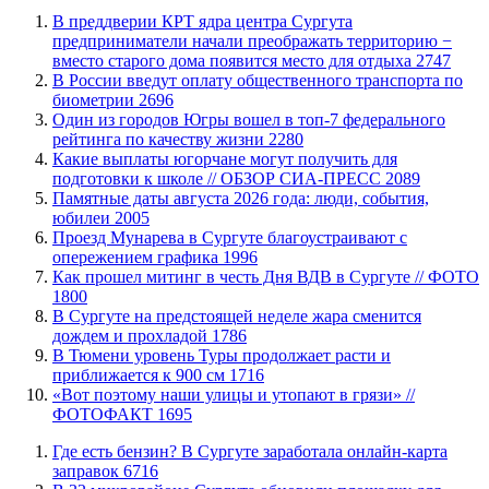
​В преддверии КРТ ядра центра Сургута
предприниматели начали преображать территорию −
вместо старого дома появится место для отдыха
2747
В России введут оплату общественного транспорта по
биометрии
2696
Один из городов Югры вошел в топ-7 федерального
рейтинга по качеству жизни
2280
Какие выплаты югорчане могут получить для
подготовки к школе // ОБЗОР СИА-ПРЕСС
2089
​Памятные даты августа 2026 года: люди, события,
юбилеи
2005
​Проезд Мунарева в Сургуте благоустраивают с
опережением графика
1996
Как прошел митинг в честь Дня ВДВ в Сургуте // ФОТО
1800
В Сургуте на предстоящей неделе жара сменится
дождем и прохладой
1786
В Тюмени уровень Туры продолжает расти и
приближается к 900 см
1716
«Вот поэтому наши улицы и утопают в грязи» //
ФОТОФАКТ
1695
​Где есть бензин? В Сургуте заработала онлайн-карта
заправок
6716