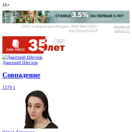
16+
ООО «Сибпромстрой-Югория», ИНН 8602219323
реклама на
erid:2SDnjeSGKGP
siapress.ru
Дмитрий Щеглов
​Совпадение
1579
1