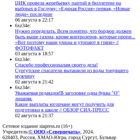
ЦИК провела жеребьевку партий в бюллетене на
выборах в Госдуму: «Единая Россия» первая, «Новые
люди» последние
06 августа в 22:17
6xz34e:
Нужно переделать. Всем понятно, что бордюр должен
быть выше газона, кроме контролеров, которые пропи...
«Вот поэтому наши улицы и утопают в грязи» //
ФОТОФАКТ
03 августа в 18:57
6xz34e:
Спасибо профессионалам своего дела!
Сургутские спасатели вытащили из воды тонувшего
мужчину
02 августа в 21:42
6xz34e:
Уважаемая редакция!В заголовке одна буква "О"
лишняя.
Какие выплаты югорчане могут получить для
подготовки к школе // ОБЗОР СИА-ПРЕСС
02 августа в 21:37
Сетевое издание siapress.ru (16+)
Учредитель:
© ООО «Северпечать»
, 2024.
628403
,
Россия
,
ХМАО-Югра
, город
Сургут
,
Бульвар