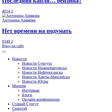
​Последняя капля… бензина?
4014
1
Антонина Арямова
​Нет времени на подумать
9349
2
Вход на сайт
Новости
Новости Сургута
Новости Нижневартовска
Новости Нефтеюганска
Новости Ханты-Мансийска
Новости Югры
Мнения
Интервью
Блоги
Онлайн-конференции
Старый Сургут
Сиаплэй