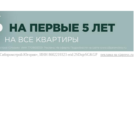
Сибпромстрой-Югория», ИНН 8602219323 erid:2SDnjeSGKGP
реклама на siapress.ru