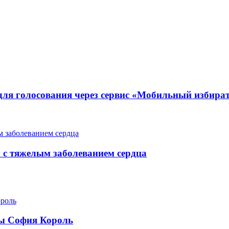
для голосования через сервис «Мобильный избира
у с тяжелым заболеванием сердца
ры София Король