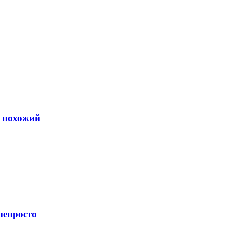
ь похожий
непросто