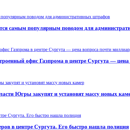
ается самым популярным поводом для администра
троенный офис Газпрома в центре Сургута — цена
ласти Югры закупят и установят массу новых кам
еров в центре Сургута. Его быстро нашла полиция