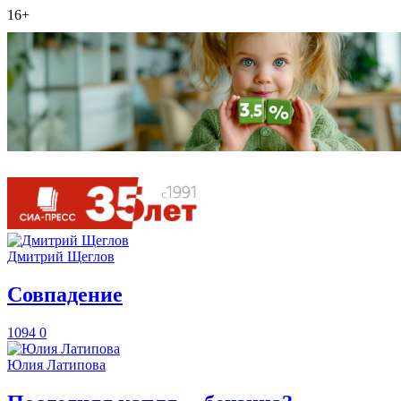
16+
Дмитрий Щеглов
​Совпадение
1094
0
Юлия Латипова