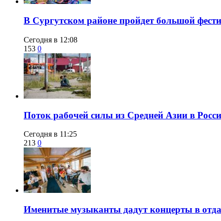
В Сургутском районе пройдет большой фести
Сегодня в 12:08
153
0
Поток рабочей силы из Средней Азии в Росс
Сегодня в 11:25
213
0
Именитые музыканты дадут концерты в отда