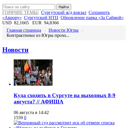
Найти
ГОРЯЧИЕ ТЕМЫ:
Сургутский ж/д вокзал
Сохранить
«Аврору»
Сургутский НТЦ
Обновление парка «За Саймой»
USD
82,1665
EUR
94,8366
Главная страница
→
Новости Югры
→
Контрактники из Югры прохо...
Новости
​Куда сходить в Сургуте на выходных 8-9
августа? // АФИША
06 августа в 14:42
1559
0