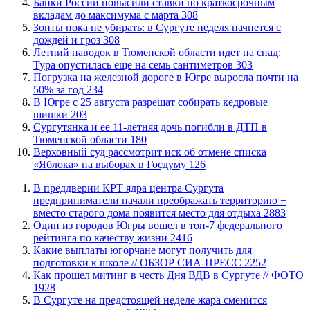
​Банки России повысили ставки по краткосрочным
вкладам до максимума с марта
308
​Зонты пока не убирать: в Сургуте неделя начнется с
дождей и гроз
308
​Летний паводок в Тюменской области идет на спад:
Тура опустилась еще на семь сантиметров
303
​Погрузка на железной дороге в Югре выросла почти на
50% за год
234
​В Югре с 25 августа разрешат собирать кедровые
шишки
203
Сургутянка и ее 11-летняя дочь погибли в ДТП в
Тюменской области
180
​Верховный суд рассмотрит иск об отмене списка
«Яблока» на выборах в Госдуму
126
​В преддверии КРТ ядра центра Сургута
предприниматели начали преображать территорию −
вместо старого дома появится место для отдыха
2883
Один из городов Югры вошел в топ-7 федерального
рейтинга по качеству жизни
2416
Какие выплаты югорчане могут получить для
подготовки к школе // ОБЗОР СИА-ПРЕСС
2252
Как прошел митинг в честь Дня ВДВ в Сургуте // ФОТО
1928
В Сургуте на предстоящей неделе жара сменится