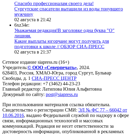
Спасибо профессионалам своего дела!
Сургутские спасатели вытащили из воды тонувшего
мужчину
02 августа в 21:42
6xz34e:
Уважаемая редакция!В заголовке одна буква "О"
лишняя.
Какие выплаты югорчане могут получить для
подготовки к школе // ОБЗОР СИА-ПРЕСС
02 августа в 21:37
Сетевое издание siapress.ru (16+)
Учредитель:
© ООО «Северпечать»
, 2024.
628403
,
Россия
,
ХМАО-Югра
, город
Сургут
,
Бульвар
Свободы, д. 1
СИА-ПРЕСС ЦЕНТР
Телефон редакции:
+7 (3462) 44-23-23
Главный редактор: Латипова Юлия Альфитовна
Дежурный по сайту:
post@siapress.ru
При использовании материалов ссылка обязательна.
Свидетельство о регистрации СМИ:
ЭЛ № ФС 77 – 66042 от
10.06.2016
, выдано Федеральной службой по надзору в сфере
связи, информационных технологий и массовых
коммуникаций. Редакция не несет ответственности за
достоверность информации, опубликованной в рекламных