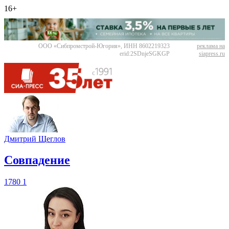
16+
ООО «Сибпромстрой-Югория», ИНН 8602219323
реклама на
erid:2SDnjeSGKGP
siapress.ru
Дмитрий Щеглов
​Совпадение
1780
1