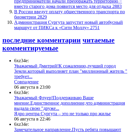
предприниматели начали преображать территорию −
вместо старого дома появится место для отдыха
2883
В России введут оплату общественного транспорта по
биометрии
2829
​Администрация Сургута запустит новый автобусный
маршрут от ПИКСа к «Сити Моллу»
2751
последние комментарии
читаемые
комментируемые
6xz34e:
Уважаемый Дмитрий!К сожалению,лучший город
Земли.который выполняет план "миллионный житель "
требует...
​Совпадение
06 августа в 23:00
6xz34e:
Уважаемый Флуер!Поддерживаю Ваше
мнение.Единственное дополнение,что администрация
выдала свою "друже...
​Ядро центра Сургута ‒ это не только про жилье
06 августа в 22:46
6xz34e:
Замечательное направление.Пусть ребята повышают