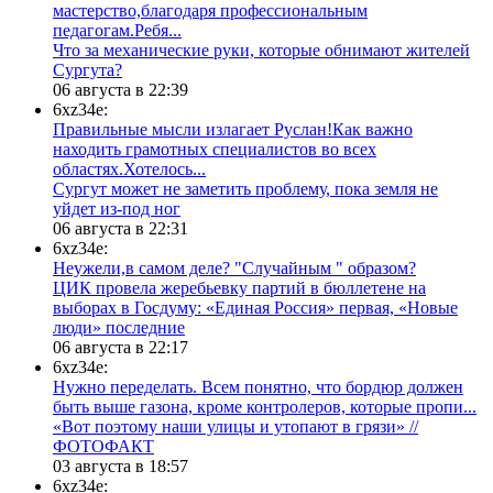
мастерство,благодаря профессиональным
педагогам.Ребя...
​Что за механические руки, которые обнимают жителей
Сургута?
06 августа в 22:39
6xz34e:
Правильные мысли излагает Руслан!Как важно
находить грамотных специалистов во всех
областях.Хотелось...
Сургут может не заметить проблему, пока земля не
уйдет из-под ног
06 августа в 22:31
6xz34e:
Неужели,в самом деле? "Случайным " образом?
ЦИК провела жеребьевку партий в бюллетене на
выборах в Госдуму: «Единая Россия» первая, «Новые
люди» последние
06 августа в 22:17
6xz34e:
Нужно переделать. Всем понятно, что бордюр должен
быть выше газона, кроме контролеров, которые пропи...
«Вот поэтому наши улицы и утопают в грязи» //
ФОТОФАКТ
03 августа в 18:57
6xz34e: