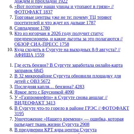
дождем и прохладой
1922
«Вот поэтому наши улицы и утопают в грязи» //
ФОТОФАКТ
1837
Торговые центры уже не те: почему ТЦ теряют
посетителей и что ждет их дальше
1787
​Совпадение
1780
Кто из югорчан в 2026 году получит статус
предпенсионера, и какие льготы за это полагаются //
ОБЗОР СИА-ПРЕСС
1758
​Куда сходить в Сургуте на выходных 8-9 августа? //
АФИША
1559
​Где есть бензин? В Сургуте заработала онлайн-карта
заправок
6845
В 32 микрорайоне Сургута обновили площадку для
детей с ОВЗ
5672
​Последняя капля… бензина?
4283
Яркое лето с Брусникой
4090
У «Газпромнефти» в Сургуте снова аншлаг //
ВИДЕОФАКТ
3413
​В Сургуте что-то горело в районе ГРЭС // ФОТОФАКТ
3195
​Уничтожение «Нашего времени» — ошибка, которая
разъедает ткань жизни Сургута
2908
​В преддверии КРТ ядра центра Сургута