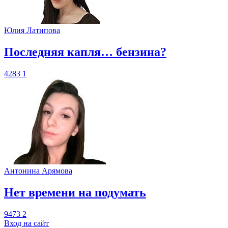
Юлия Латипова
​Последняя капля… бензина?
4283
1
Антонина Арямова
​Нет времени на подумать
9473
2
Вход на сайт