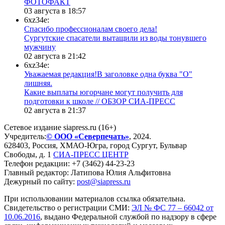
ФОТОФАКТ
03 августа в 18:57
6xz34e:
Спасибо профессионалам своего дела!
Сургутские спасатели вытащили из воды тонувшего
мужчину
02 августа в 21:42
6xz34e:
Уважаемая редакция!В заголовке одна буква "О"
лишняя.
Какие выплаты югорчане могут получить для
подготовки к школе // ОБЗОР СИА-ПРЕСС
02 августа в 21:37
Сетевое издание siapress.ru (16+)
Учредитель:
© ООО «Северпечать»
, 2024.
628403
,
Россия
,
ХМАО-Югра
, город
Сургут
,
Бульвар
Свободы, д. 1
СИА-ПРЕСС ЦЕНТР
Телефон редакции:
+7 (3462) 44-23-23
Главный редактор: Латипова Юлия Альфитовна
Дежурный по сайту:
post@siapress.ru
При использовании материалов ссылка обязательна.
Свидетельство о регистрации СМИ:
ЭЛ № ФС 77 – 66042 от
10.06.2016
, выдано Федеральной службой по надзору в сфере