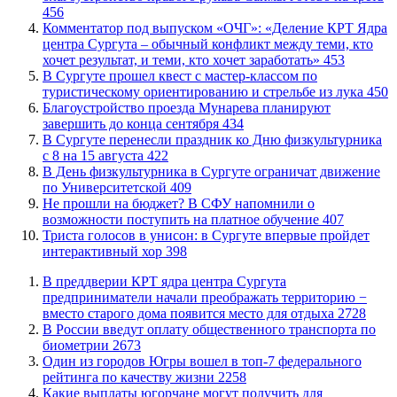
456
​Комментатор под выпуском «ОЧГ»: «Деление КРТ Ядра
центра Сургута – обычный конфликт между теми, кто
хочет результат, и теми, кто хочет заработать»
453
В Сургуте прошел квест с мастер-классом по
туристическому ориентированию и стрельбе из лука
450
Благоустройство проезда Мунарева планируют
завершить до конца сентября
434
​В Сургуте перенесли праздник ко Дню физкультурника
с 8 на 15 августа
422
​В День физкультурника в Сургуте ограничат движение
по Университетской
409
Не прошли на бюджет? В СФУ напомнили о
возможности поступить на платное обучение
407
​Триста голосов в унисон: в Сургуте впервые пройдет
интерактивный хор
398
​В преддверии КРТ ядра центра Сургута
предприниматели начали преображать территорию −
вместо старого дома появится место для отдыха
2728
В России введут оплату общественного транспорта по
биометрии
2673
Один из городов Югры вошел в топ-7 федерального
рейтинга по качеству жизни
2258
Какие выплаты югорчане могут получить для