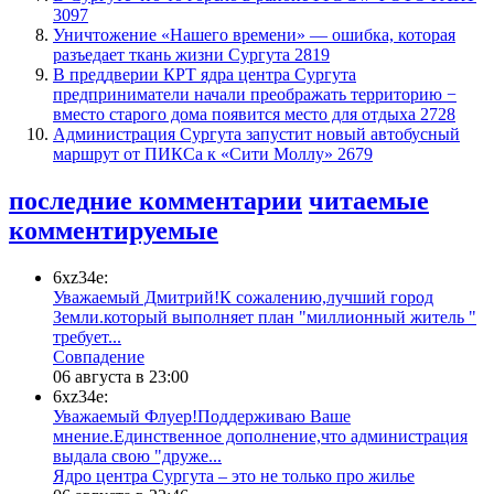
3097
​Уничтожение «Нашего времени» — ошибка, которая
разъедает ткань жизни Сургута
2819
​В преддверии КРТ ядра центра Сургута
предприниматели начали преображать территорию −
вместо старого дома появится место для отдыха
2728
​Администрация Сургута запустит новый автобусный
маршрут от ПИКСа к «Сити Моллу»
2679
последние комментарии
читаемые
комментируемые
6xz34e:
Уважаемый Дмитрий!К сожалению,лучший город
Земли.который выполняет план "миллионный житель "
требует...
​Совпадение
06 августа в 23:00
6xz34e:
Уважаемый Флуер!Поддерживаю Ваше
мнение.Единственное дополнение,что администрация
выдала свою "друже...
​Ядро центра Сургута ‒ это не только про жилье