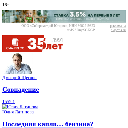
16+
ООО «Сибпромстрой-Югория», ИНН 8602219323
реклама на
erid:2SDnjeSGKGP
siapress.ru
Дмитрий Щеглов
​Совпадение
1555
1
Юлия Латипова
​Последняя капля… бензина?