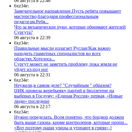
06 августа в 22:46
6xz34e:
Замечательное направление.Пусть ребята повышают
мастерство,благодаря профессиональным
педагогам.Ребя...
​Что за механические руки, которые обнимают жителей
Сургута?
06 августа в 22:39
6xz34e:
Правильные мысли излагает Руслан!Как важно
находить грамотных специалистов во всех
областях.Хотелось...
Сургут может не заметить проблему, пока земля не
уйдет из-под ног
06 августа в 22:31
6xz34e:
Неужели,в самом деле? "Случайным " образом?
ЦИК провела жеребьевку партий в бюллетене на
выборах в Госдуму: «Единая Россия» первая, «Новые
люди» последние
06 августа в 22:17
6xz34e:
Нужно переделать. Всем понятно, что бордюр должен
быть выше газона, кроме контролеров, которые пропи...
«Вот поэтому наши улицы и утопают в грязи» //