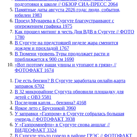
подготовки к школе // ОБЗОР СИА-ПРЕСС
2064
​Памятные даты августа 2026 года: люди, события,
юбилеи
1983
​Проезд Мунарева в Сургуте благоустраивают с
опережением графика
1975
Как прошел митинг в честь Дня ВДВ в Сургуте // ФОТО
1780
В Сургуте на предстоящей неделе жара сменится
дождем и прохладой
1767
В Тюмени уровень Туры продолжает расти и
приближается к 900 см
1690
«Вот поэтому наши улицы и утопают в грязи» //
ФОТОФАКТ
1674
​Где есть бензин? В Сургуте заработала онлайн-карта
заправок
6702
В 32 микрорайоне Сургута обновили площадку для
детей с ОВЗ
5581
​Последняя капля… бензина?
4168
Яркое лето с Брусникой
3960
​У заправки «Газпром» в Сургуте собралась большая
очередь // ФОТОФАКТ
3938
У «Газпромнефти» в Сургуте снова аншлаг //
ВИДЕОФАКТ
3324
​В Сургуте что-то горело в районе ГРЭС // ФОТОФАКТ