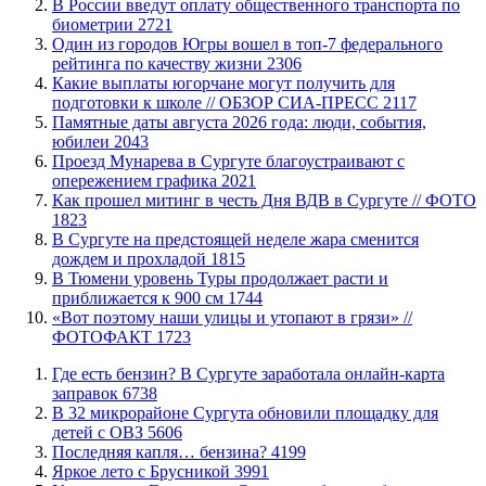
В России введут оплату общественного транспорта по
биометрии
2721
Один из городов Югры вошел в топ-7 федерального
рейтинга по качеству жизни
2306
Какие выплаты югорчане могут получить для
подготовки к школе // ОБЗОР СИА-ПРЕСС
2117
​Памятные даты августа 2026 года: люди, события,
юбилеи
2043
​Проезд Мунарева в Сургуте благоустраивают с
опережением графика
2021
Как прошел митинг в честь Дня ВДВ в Сургуте // ФОТО
1823
В Сургуте на предстоящей неделе жара сменится
дождем и прохладой
1815
В Тюмени уровень Туры продолжает расти и
приближается к 900 см
1744
«Вот поэтому наши улицы и утопают в грязи» //
ФОТОФАКТ
1723
​Где есть бензин? В Сургуте заработала онлайн-карта
заправок
6738
В 32 микрорайоне Сургута обновили площадку для
детей с ОВЗ
5606
​Последняя капля… бензина?
4199
Яркое лето с Брусникой
3991