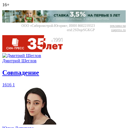
16+
ООО «Сибпромстрой-Югория», ИНН 8602219323
реклама на
erid:2SDnjeSGKGP
siapress.ru
Дмитрий Щеглов
​Совпадение
1616
1