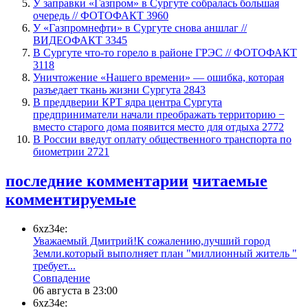
​У заправки «Газпром» в Сургуте собралась большая
очередь // ФОТОФАКТ
3960
У «Газпромнефти» в Сургуте снова аншлаг //
ВИДЕОФАКТ
3345
​В Сургуте что-то горело в районе ГРЭС // ФОТОФАКТ
3118
​Уничтожение «Нашего времени» — ошибка, которая
разъедает ткань жизни Сургута
2843
​В преддверии КРТ ядра центра Сургута
предприниматели начали преображать территорию −
вместо старого дома появится место для отдыха
2772
В России введут оплату общественного транспорта по
биометрии
2721
последние комментарии
читаемые
комментируемые
6xz34e:
Уважаемый Дмитрий!К сожалению,лучший город
Земли.который выполняет план "миллионный житель "
требует...
​Совпадение
06 августа в 23:00
6xz34e: