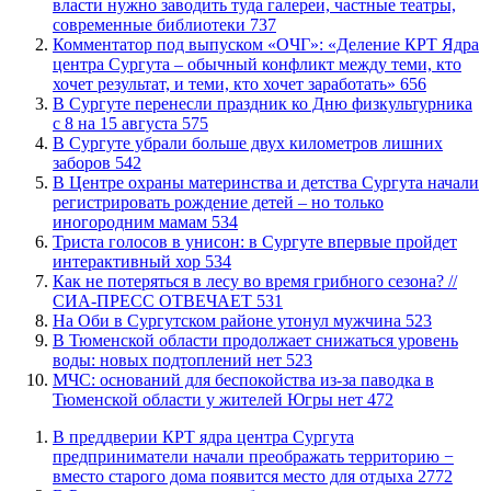
власти нужно заводить туда галереи, частные театры,
современные библиотеки
737
​Комментатор под выпуском «ОЧГ»: «Деление КРТ Ядра
центра Сургута – обычный конфликт между теми, кто
хочет результат, и теми, кто хочет заработать»
656
​В Сургуте перенесли праздник ко Дню физкультурника
с 8 на 15 августа
575
​В Сургуте убрали больше двух километров лишних
заборов
542
​В Центре охраны материнства и детства Сургута начали
регистрировать рождение детей – но только
иногородним мамам
534
​Триста голосов в унисон: в Сургуте впервые пройдет
интерактивный хор
534
​Как не потеряться в лесу во время грибного сезона? //
СИА-ПРЕСС ОТВЕЧАЕТ
531
​На Оби в Сургутском районе утонул мужчина
523
​В Тюменской области продолжает снижаться уровень
воды: новых подтоплений нет
523
​МЧС: оснований для беспокойства из-за паводка в
Тюменской области у жителей Югры нет
472
​В преддверии КРТ ядра центра Сургута
предприниматели начали преображать территорию −
вместо старого дома появится место для отдыха
2772