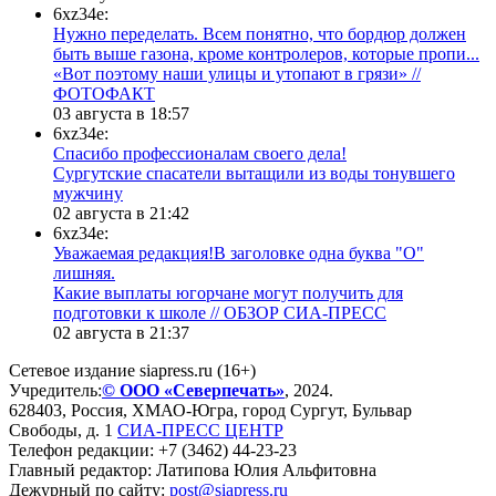
6xz34e:
Нужно переделать. Всем понятно, что бордюр должен
быть выше газона, кроме контролеров, которые пропи...
«Вот поэтому наши улицы и утопают в грязи» //
ФОТОФАКТ
03 августа в 18:57
6xz34e:
Спасибо профессионалам своего дела!
Сургутские спасатели вытащили из воды тонувшего
мужчину
02 августа в 21:42
6xz34e:
Уважаемая редакция!В заголовке одна буква "О"
лишняя.
Какие выплаты югорчане могут получить для
подготовки к школе // ОБЗОР СИА-ПРЕСС
02 августа в 21:37
Сетевое издание siapress.ru (16+)
Учредитель:
© ООО «Северпечать»
, 2024.
628403
,
Россия
,
ХМАО-Югра
, город
Сургут
,
Бульвар
Свободы, д. 1
СИА-ПРЕСС ЦЕНТР
Телефон редакции:
+7 (3462) 44-23-23
Главный редактор: Латипова Юлия Альфитовна
Дежурный по сайту:
post@siapress.ru