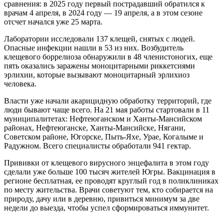
сравнения: в 2025 году первый пострадавший обратился к
врачам 4 апреля, в 2024 году — 19 апреля, а в этом сезоне
отсчет начался уже 25 марта.
Лаборатории исследовали 137 клещей, снятых с людей.
Опасные инфекции нашли в 53 из них. Возбудитель
клещевого боррелиоза обнаружили в 48 членистоногих, еще
пять оказались заражены моноцитарными риккетсиями
эрлихии, которые вызывают моноцитарный эрлихиоз
человека.
Власти уже начали акарицидную обработку территорий, где
люди бывают чаще всего. На 21 мая работы стартовали в 11
муниципалитетах: Нефтеюганском и Ханты-Мансийском
районах, Нефтеюганске, Ханты-Мансийске, Нягани,
Советском районе, Югорске, Пыть-Яхе, Урае, Когалыме и
Радужном. Всего специалисты обработали 941 гектар.
Прививки от клещевого вирусного энцефалита в этом году
сделали уже больше 100 тысяч жителей Югры. Вакцинация в
регионе бесплатная, ее проводят круглый год в поликлиниках
по месту жительства. Врачи советуют тем, кто собирается на
природу, дачу или в деревню, привиться минимум за две
недели до выезда, чтобы успел сформироваться иммунитет.