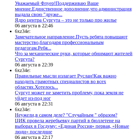
Уважаемый Флуер!Поддерживаю Ваше
мнение.Единственное дополнение,что администрация
выдала свою "друже...
​Ядро центра Сургута ‒ это не только про жилье
06 августа в 22:46
6xz34e:
Замечательное направление.Пусть ребята повышают
мастерство,благодаря профессиональным
педагогам.Ребя...
​Что за механические руки, которые обнимают жителей
Сургута?
06 августа в 22:39
6xz34e:
Правильные мысли излагает Руслан!Как важно
находить грамотных специалистов во всех
областях.Хотелось...
Сургут может не заметить проблему, пока земля не
уйдет из-под ног
06 августа в 22:31
6xz34e:
Неужели,в самом деле? "Случайным " образом?
ЦИК провела жеребьевку партий в бюллетене на
выборах в Госдуму: «Единая Россия» первая, «Новые
люди» последние
06 августа в 22:17