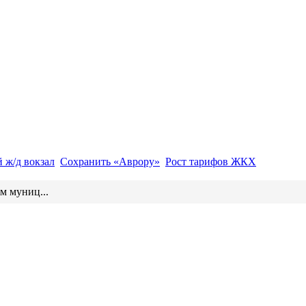
 ж/д вокзал
Сохранить «Аврору»
Рост тарифов ЖКХ
м муниц...