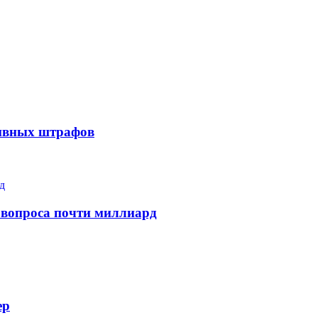
тивных штрафов
 вопроса почти миллиард
ер