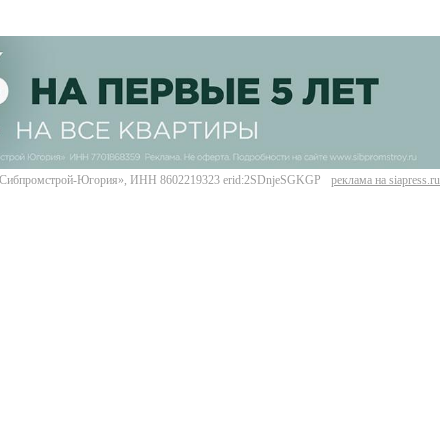
Сибпромстрой-Югория», ИНН 8602219323 erid:2SDnjeSGKGP
реклама на siapress.ru