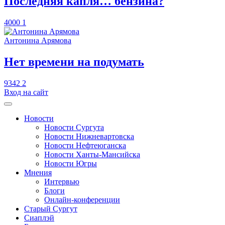
​Последняя капля… бензина?
4000
1
Антонина Арямова
​Нет времени на подумать
9342
2
Вход на сайт
Новости
Новости Сургута
Новости Нижневартовска
Новости Нефтеюганска
Новости Ханты-Мансийска
Новости Югры
Мнения
Интервью
Блоги
Онлайн-конференции
Старый Сургут
Сиаплэй