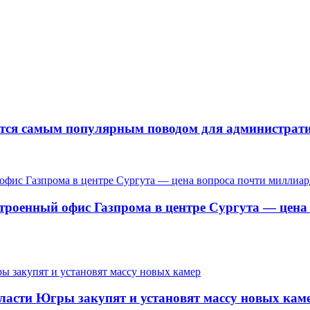
ается самым популярным поводом для администра
троенный офис Газпрома в центре Сургута — цена
ласти Югры закупят и установят массу новых кам