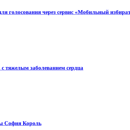
для голосования через сервис «Мобильный избира
у с тяжелым заболеванием сердца
ры София Король