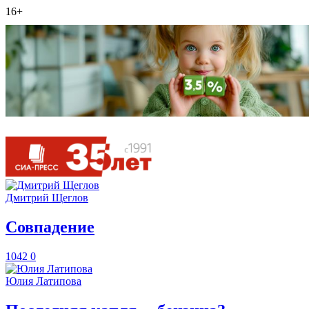
16+
Дмитрий Щеглов
​Совпадение
1042
0
Юлия Латипова