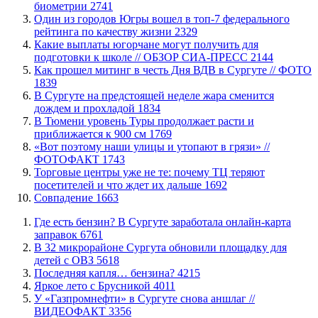
биометрии
2741
Один из городов Югры вошел в топ-7 федерального
рейтинга по качеству жизни
2329
Какие выплаты югорчане могут получить для
подготовки к школе // ОБЗОР СИА-ПРЕСС
2144
Как прошел митинг в честь Дня ВДВ в Сургуте // ФОТО
1839
В Сургуте на предстоящей неделе жара сменится
дождем и прохладой
1834
В Тюмени уровень Туры продолжает расти и
приближается к 900 см
1769
«Вот поэтому наши улицы и утопают в грязи» //
ФОТОФАКТ
1743
Торговые центры уже не те: почему ТЦ теряют
посетителей и что ждет их дальше
1692
​Совпадение
1663
​Где есть бензин? В Сургуте заработала онлайн-карта
заправок
6761
В 32 микрорайоне Сургута обновили площадку для
детей с ОВЗ
5618
​Последняя капля… бензина?
4215
Яркое лето с Брусникой
4011
У «Газпромнефти» в Сургуте снова аншлаг //
ВИДЕОФАКТ
3356