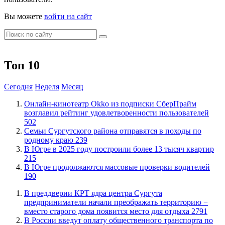
Вы можете
войти на сайт
Топ 10
Сегодня
Неделя
Месяц
​Онлайн-кинотеатр Okko из подписки СберПрайм
возглавил рейтинг удовлетворенности пользователей
502
​Семьи Сургутского района отправятся в походы по
родному краю
239
​В Югре в 2025 году построили более 13 тысяч квартир
215
​В Югре продолжаются массовые проверки водителей
190
​В преддверии КРТ ядра центра Сургута
предприниматели начали преображать территорию −
вместо старого дома появится место для отдыха
2791
В России введут оплату общественного транспорта по