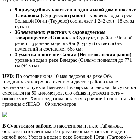
9 приусадебных участков и один жилой дом в поселке
Тайлакова (Сургутский район)
– уровень воды в реке
Большой Юган (Таурово) составляет 1 242 см (+18 см за
сутки);
36 земельных участков в садоводческом
товариществе «Газовик» в Сургуте
, в районе Черной
речки – уровень воды в Оби (Сургут) остается без
изменений и составляет 668 см;
3 участка в поселке Салым (Нефтеюганский район)
–
уровень воды в реке Вандрас (Салым) поднялся до 771
см (+13 см).
UPD:
По состоянию на 10 мая ледоход на реке Обь
продвинулся вверх по течению и достиг района выше
населенного пункта Ванзеват Белоярского района. За сутки он
сместился на 50 километров, его общая протяженность –
около 53 км. Хвост ледохода остается в районе Полновата. До
границы с ЯНАО – 89 километров.
В Сургутском районе
, в населенном пункте Тайлакова,
остаются затопленными 9 приусадебных участков и один
жилой дом. Уровень воды в реке Большой Юган (Таурово) –