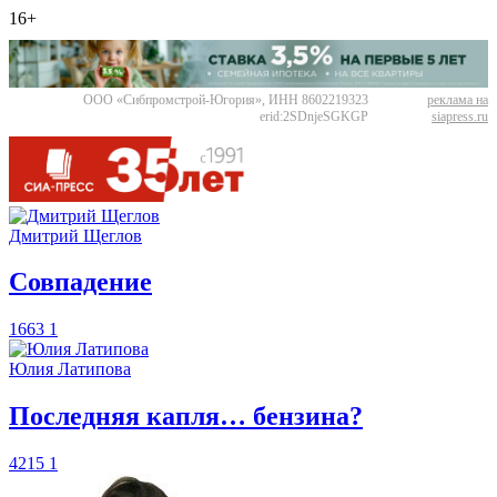
16+
ООО «Сибпромстрой-Югория», ИНН 8602219323
реклама на
erid:2SDnjeSGKGP
siapress.ru
Дмитрий Щеглов
​Совпадение
1663
1
Юлия Латипова
​Последняя капля… бензина?
4215
1