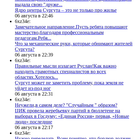
выдала свою "друже...
​Ядро центра Сургута ‒ это не только про жилье
06 августа в 22:46
6xz34e:
Замечательное направление.Пусть ребята повышают
мастерство,благодаря профессиональным
педагогам.Ребя...
​Что за механические руки, которые обнимают жителей
Сургута?
06 августа в 22:39
6xz34e:
Правильные мысли излагает Руслан!Как важно
находить грамотных специалистов во всех
областях.Хотелось...
Сургут может не заметить проблему, пока земля не
уйдет из-под ног
06 августа в 22:31
6xz34e:
Неужели,в самом деле? "Случайным " образом?
ЦИК провела жеребьевку партий в бюллетене на
выборах в Госдуму: «Единая Россия» первая, «Новые
люди» последние
06 августа в 22:17
6xz34e:
Нужно переделать. Всем понятно, что бордюр должен