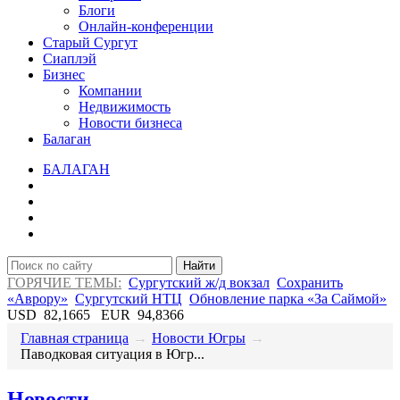
Блоги
Онлайн-конференции
Старый Сургут
Сиаплэй
Бизнес
Компании
Недвижимость
Новости бизнеса
Балаган
БАЛАГАН
Найти
ГОРЯЧИЕ ТЕМЫ:
Сургутский ж/д вокзал
Сохранить
«Аврору»
Сургутский НТЦ
Обновление парка «За Саймой»
USD
82,1665
EUR
94,8366
Главная страница
→
Новости Югры
→
​Паводковая ситуация в Югр...
Новости