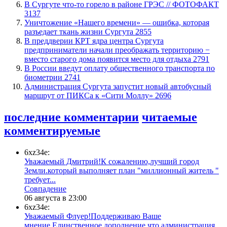
​В Сургуте что-то горело в районе ГРЭС // ФОТОФАКТ
3137
​Уничтожение «Нашего времени» — ошибка, которая
разъедает ткань жизни Сургута
2855
​В преддверии КРТ ядра центра Сургута
предприниматели начали преображать территорию −
вместо старого дома появится место для отдыха
2791
В России введут оплату общественного транспорта по
биометрии
2741
​Администрация Сургута запустит новый автобусный
маршрут от ПИКСа к «Сити Моллу»
2696
последние комментарии
читаемые
комментируемые
6xz34e:
Уважаемый Дмитрий!К сожалению,лучший город
Земли.который выполняет план "миллионный житель "
требует...
​Совпадение
06 августа в 23:00
6xz34e:
Уважаемый Флуер!Поддерживаю Ваше
мнение.Единственное дополнение,что администрация