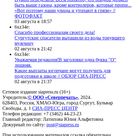
быть выше газона, кроме контролеров, которые пропи...
«Вот поэтому наши улицы и утопают в грязи» //
ФОТОФАКТ
03 августа в 18:57
6xz34e:
Спасибо профессионалам своего дела!
Сургутские спасатели вытащили из воды тонувшего
мужчину
02 августа в 21:42
6xz34e:
Уважаемая редакция!В заголовке одна буква "О"
лишняя.
Какие выплаты югорчане могут получить для
подготовки к школе // ОБЗОР СИА-ПРЕСС
02 августа в 21:37
Сетевое издание siapress.ru (16+)
Учредитель:
© ООО «Северпечать»
, 2024.
628403
,
Россия
,
ХМАО-Югра
, город
Сургут
,
Бульвар
Свободы, д. 1
СИА-ПРЕСС ЦЕНТР
Телефон редакции:
+7 (3462) 44-23-23
Главный редактор: Латипова Юлия Альфитовна
Дежурный по сайту:
post@siapress.ru
При использовании материалов ссылка обязательна.