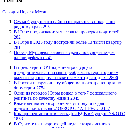
Сегодня
Неделя
Месяц
​Семьи Сургутского района отправятся в походы по
родному краю
295
​В Югре продолжаются массовые проверки водителей
282
​В Югре в 2025 году построили более 13 тысяч квартир
281
​Проезд Мунарева готовят к сдаче, но сургутяне уже
нашли дефекты
241
​В преддверии КРТ ядра центра Сургута
предприниматели начали преображать территорию −
вместо старого дома появится место для отдыха
2806
В России введут оплату общественного транспорта по
биометрии
2754
Один из городов Югры вошел в топ-7 федерального
рейтинга по качеству жизни
2345
Какие выплаты югорчане могут получить для
подготовки к школе // ОБЗОР СИА-ПРЕСС
2157
Как прошел митинг в честь Дня ВДВ в Сургуте // ФОТО
1853
В Сургуте на предстоящей неделе жара сменится