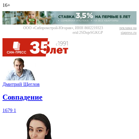
16+
ООО «Сибпромстрой-Югория», ИНН 8602219323
реклама на
erid:2SDnjeSGKGP
siapress.ru
Дмитрий Щеглов
​Совпадение
1679
1