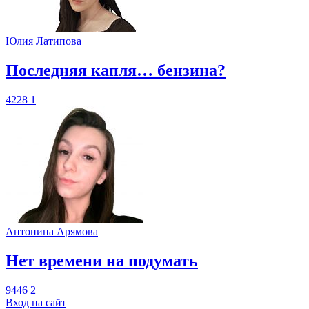
Юлия Латипова
​Последняя капля… бензина?
4228
1
Антонина Арямова
​Нет времени на подумать
9446
2
Вход на сайт