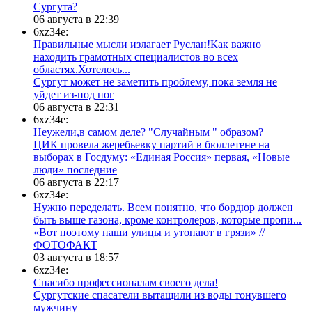
Сургута?
06 августа в 22:39
6xz34e:
Правильные мысли излагает Руслан!Как важно
находить грамотных специалистов во всех
областях.Хотелось...
Сургут может не заметить проблему, пока земля не
уйдет из-под ног
06 августа в 22:31
6xz34e:
Неужели,в самом деле? "Случайным " образом?
ЦИК провела жеребьевку партий в бюллетене на
выборах в Госдуму: «Единая Россия» первая, «Новые
люди» последние
06 августа в 22:17
6xz34e:
Нужно переделать. Всем понятно, что бордюр должен
быть выше газона, кроме контролеров, которые пропи...
«Вот поэтому наши улицы и утопают в грязи» //
ФОТОФАКТ
03 августа в 18:57
6xz34e:
Спасибо профессионалам своего дела!
Сургутские спасатели вытащили из воды тонувшего
мужчину