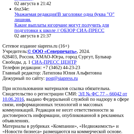
02 августа в 21:42
6xz34e:
Уважаемая редакция!В заголовке одна буква "О"
лишняя.
Какие выплаты югорчане могут получить для
подготовки к школе // ОБЗОР СИА-ПРЕСС
02 августа в 21:37
Сетевое издание siapress.ru (16+)
Учредитель:
© ООО «Северпечать»
, 2024.
628403
,
Россия
,
ХМАО-Югра
, город
Сургут
,
Бульвар
Свободы, д. 1
СИА-ПРЕСС ЦЕНТР
Телефон редакции:
+7 (3462) 44-23-23
Главный редактор: Латипова Юлия Альфитовна
Дежурный по сайту:
post@siapress.ru
При использовании материалов ссылка обязательна.
Свидетельство о регистрации СМИ:
ЭЛ № ФС 77 – 66042 от
10.06.2016
, выдано Федеральной службой по надзору в сфере
связи, информационных технологий и массовых
коммуникаций. Редакция не несет ответственности за
достоверность информации, опубликованной в рекламных
объявлениях.
Материалы в рубриках «Компании», «Недвижимость» и
«Новости бизнеса» размещаются на коммерческой основе.