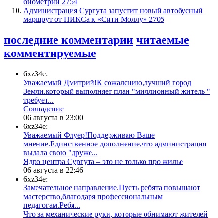
биометрии
2754
​Администрация Сургута запустит новый автобусный
маршрут от ПИКСа к «Сити Моллу»
2705
последние комментарии
читаемые
комментируемые
6xz34e:
Уважаемый Дмитрий!К сожалению,лучший город
Земли.который выполняет план "миллионный житель "
требует...
​Совпадение
06 августа в 23:00
6xz34e:
Уважаемый Флуер!Поддерживаю Ваше
мнение.Единственное дополнение,что администрация
выдала свою "друже...
​Ядро центра Сургута ‒ это не только про жилье
06 августа в 22:46
6xz34e:
Замечательное направление.Пусть ребята повышают
мастерство,благодаря профессиональным
педагогам.Ребя...
​Что за механические руки, которые обнимают жителей