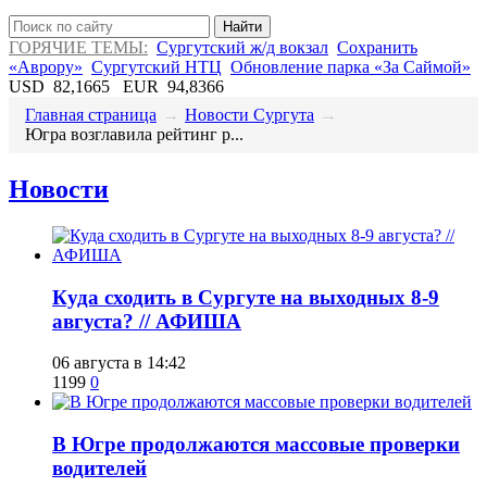
Найти
ГОРЯЧИЕ ТЕМЫ:
Сургутский ж/д вокзал
Сохранить
«Аврору»
Сургутский НТЦ
Обновление парка «За Саймой»
USD
82,1665
EUR
94,8366
Главная страница
→
Новости Сургута
→
​Югра возглавила рейтинг р...
Новости
​Куда сходить в Сургуте на выходных 8-9
августа? // АФИША
06 августа в 14:42
1199
0
​В Югре продолжаются массовые проверки
водителей