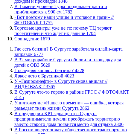
дождем и прохладой
1848
В Тюмени уровень Туры продолжает расти и
приближается к 900 см
1782
«Вот поэтому наши улицы и утопают в грязи» //
ФОТОФАКТ
1755
Торговые центры уже не те: почему ТЦ теряют
посетителей и что ждет их дальше
1704
​Совпадение
1679
​Где есть бензин? В Сургуте заработала онлайн-карта
заправок
6777
В 32 микрорайоне Сургута обновили площадку для
детей с ОВЗ
5629
​Последняя капля… бензина?
4228
Яркое лето с Брусникой
4023
У «Газпромнефти» в Сургуте снова аншлаг //
ВИДЕОФАКТ
3365
​В Сургуте что-то горело в районе ГРЭС // ФОТОФАКТ
3145
​Уничтожение «Нашего времени» — ошибка, которая
разъедает ткань жизни Сургута
2862
​В преддверии КРТ ядра центра Сургута
предприниматели начали преображать территорию −
вместо старого дома появится место для отдыха
2806
В России введут оплату общественного транспорта по