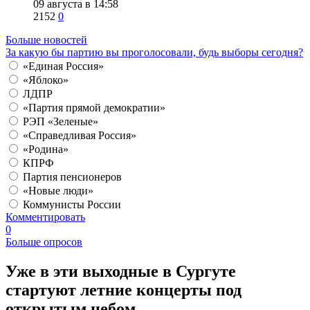
09 августа в 14:58
2152
0
Больше новостей
За какую бы партию вы проголосовали, будь выборы сегодня?
«Единая Россия»
«Яблоко»
ЛДПР
«Партия прямой демократии»
РЭП «Зеленые»
«Справедливая Россия»
«Родина»
КПРФ
Партия пенсионеров
«Новые люди»
Коммунисты России
Комментировать
0
Больше опросов
​Уже в эти выходные в Сургуте
стартуют летние концерты под
открытым небом