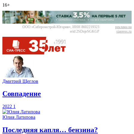
16+
ООО «Сибпромстрой-Югория», ИНН 8602219323
реклама на
erid:2SDnjeSGKGP
siapress.ru
Дмитрий Щеглов
​Совпадение
2022
1
Юлия Латипова
​Последняя капля… бензина?