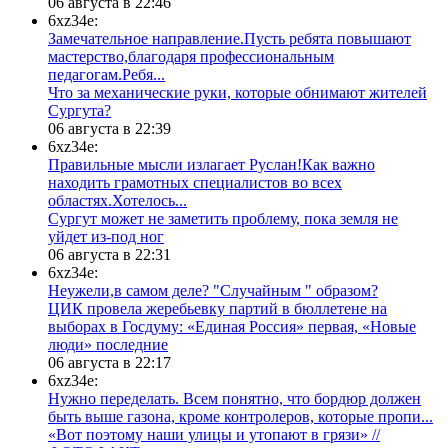
06 августа в 22:46
6xz34e:
Замечательное направление.Пусть ребята повышают
мастерство,благодаря профессиональным
педагогам.Ребя...
​Что за механические руки, которые обнимают жителей
Сургута?
06 августа в 22:39
6xz34e:
Правильные мысли излагает Руслан!Как важно
находить грамотных специалистов во всех
областях.Хотелось...
Сургут может не заметить проблему, пока земля не
уйдет из-под ног
06 августа в 22:31
6xz34e:
Неужели,в самом деле? "Случайным " образом?
ЦИК провела жеребьевку партий в бюллетене на
выборах в Госдуму: «Единая Россия» первая, «Новые
люди» последние
06 августа в 22:17
6xz34e:
Нужно переделать. Всем понятно, что бордюр должен
быть выше газона, кроме контролеров, которые пропи...
«Вот поэтому наши улицы и утопают в грязи» //