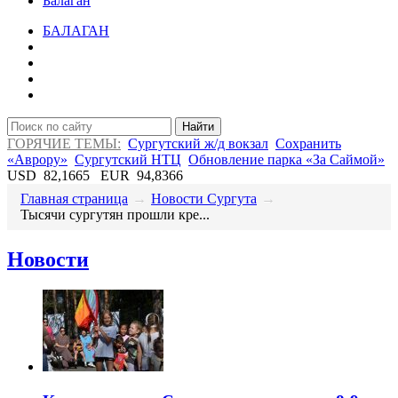
Балаган
БАЛАГАН
Найти
ГОРЯЧИЕ ТЕМЫ:
Сургутский ж/д вокзал
Сохранить
«Аврору»
Сургутский НТЦ
Обновление парка «За Саймой»
USD
82,1665
EUR
94,8366
Главная страница
→
Новости Сургута
→
Тысячи сургутян прошли кре...
Новости