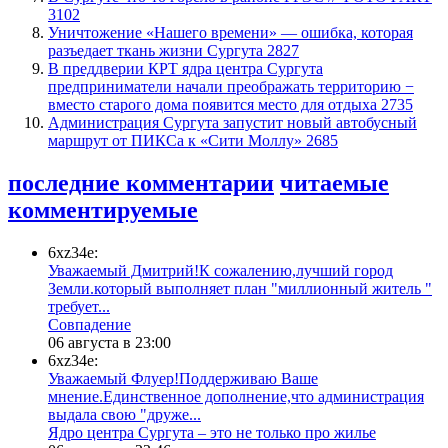
3102
​Уничтожение «Нашего времени» — ошибка, которая
разъедает ткань жизни Сургута
2827
​В преддверии КРТ ядра центра Сургута
предприниматели начали преображать территорию −
вместо старого дома появится место для отдыха
2735
​Администрация Сургута запустит новый автобусный
маршрут от ПИКСа к «Сити Моллу»
2685
последние комментарии
читаемые
комментируемые
6xz34e:
Уважаемый Дмитрий!К сожалению,лучший город
Земли.который выполняет план "миллионный житель "
требует...
​Совпадение
06 августа в 23:00
6xz34e:
Уважаемый Флуер!Поддерживаю Ваше
мнение.Единственное дополнение,что администрация
выдала свою "друже...
​Ядро центра Сургута ‒ это не только про жилье