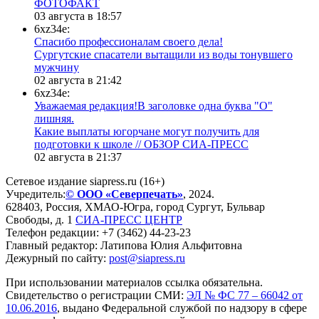
ФОТОФАКТ
03 августа в 18:57
6xz34e:
Спасибо профессионалам своего дела!
Сургутские спасатели вытащили из воды тонувшего
мужчину
02 августа в 21:42
6xz34e:
Уважаемая редакция!В заголовке одна буква "О"
лишняя.
Какие выплаты югорчане могут получить для
подготовки к школе // ОБЗОР СИА-ПРЕСС
02 августа в 21:37
Сетевое издание siapress.ru (16+)
Учредитель:
© ООО «Северпечать»
, 2024.
628403
,
Россия
,
ХМАО-Югра
, город
Сургут
,
Бульвар
Свободы, д. 1
СИА-ПРЕСС ЦЕНТР
Телефон редакции:
+7 (3462) 44-23-23
Главный редактор: Латипова Юлия Альфитовна
Дежурный по сайту:
post@siapress.ru
При использовании материалов ссылка обязательна.
Свидетельство о регистрации СМИ:
ЭЛ № ФС 77 – 66042 от
10.06.2016
, выдано Федеральной службой по надзору в сфере