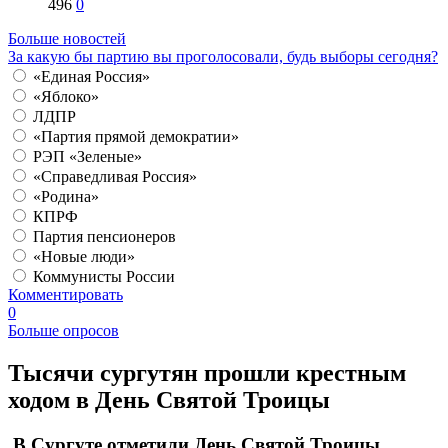
496
0
Больше новостей
За какую бы партию вы проголосовали, будь выборы сегодня?
«Единая Россия»
«Яблоко»
ЛДПР
«Партия прямой демократии»
РЭП «Зеленые»
«Справедливая Россия»
«Родина»
КПРФ
Партия пенсионеров
«Новые люди»
Коммунисты России
Комментировать
0
Больше опросов
Тысячи сургутян прошли крестным
ходом в День Святой Троицы
​ В Сургуте отметили День Святой Троицы