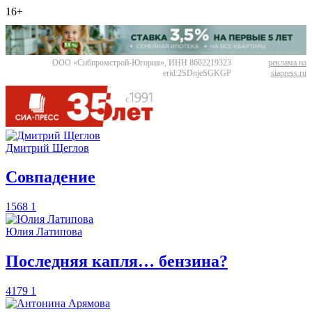
16+
ООО «Сибпромстрой-Югория», ИНН 8602219323
реклама на
erid:2SDnjeSGKGP
siapress.ru
Дмитрий Щеглов
​Совпадение
1568
1
Юлия Латипова
​Последняя капля… бензина?
4179
1