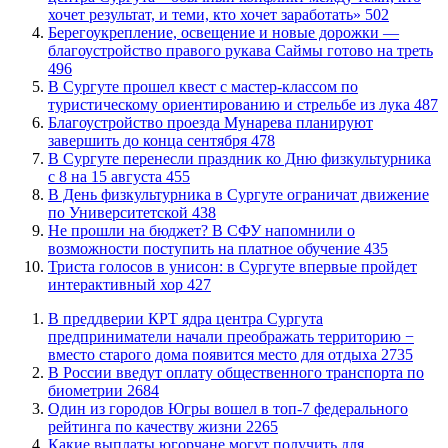
хочет результат, и теми, кто хочет заработать»
502
Берегоукрепление, освещение и новые дорожки —
благоустройство правого рукава Саймы готово на треть
496
В Сургуте прошел квест с мастер-классом по
туристическому ориентированию и стрельбе из лука
487
Благоустройство проезда Мунарева планируют
завершить до конца сентября
478
​В Сургуте перенесли праздник ко Дню физкультурника
с 8 на 15 августа
455
​В День физкультурника в Сургуте ограничат движение
по Университетской
438
Не прошли на бюджет? В СФУ напомнили о
возможности поступить на платное обучение
435
​Триста голосов в унисон: в Сургуте впервые пройдет
интерактивный хор
427
​В преддверии КРТ ядра центра Сургута
предприниматели начали преображать территорию −
вместо старого дома появится место для отдыха
2735
В России введут оплату общественного транспорта по
биометрии
2684
Один из городов Югры вошел в топ-7 федерального
рейтинга по качеству жизни
2265
Какие выплаты югорчане могут получить для