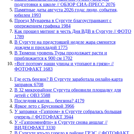
подготовки к школе // ОБЗОР СИА-ПРЕСС
2076
​Памятные даты августа 2026 года: люди, события,
юбилеи
1993
​Проезд Мунарева в Сургуте благоустраивают с
опережением графика
1984
Как прошел митинг в честь Дня ВДВ в Сургуте // ФОТО
1789
В Сургуте на предстоящей неделе жара сменится
дождем и прохладой
1775
В Тюмени уровень Туры продолжает расти и
приближается к 900 см
1702
«Вот поэтому наши улицы и утопают в грязи» //
ФОТОФАКТ
1683
​Где есть бензин? В Сургуте заработала онлайн-карта
заправок
6708
В 32 микрорайоне Сургута обновили площадку для
детей с ОВЗ
5588
​Последняя капля… бензина?
4179
Яркое лето с Брусникой
3966
​У заправки «Газпром» в Сургуте собралась большая
очередь // ФОТОФАКТ
3944
У «Газпромнефти» в Сургуте снова аншлаг //
ВИДЕОФАКТ
3330
​В Сургуте что-то горело в районе ГРЭС // ФОТОФАКТ