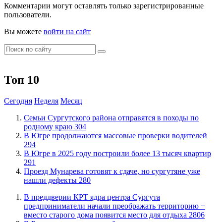
Комментарии могут оставлять только зарегистрированные
пользователи.
Вы можете
войти на сайт
Топ 10
Сегодня
Неделя
Месяц
​Семьи Сургутского района отправятся в походы по
родному краю
304
​В Югре продолжаются массовые проверки водителей
294
​В Югре в 2025 году построили более 13 тысяч квартир
291
​Проезд Мунарева готовят к сдаче, но сургутяне уже
нашли дефекты
280
​В преддверии КРТ ядра центра Сургута
предприниматели начали преображать территорию −
вместо старого дома появится место для отдыха
2806