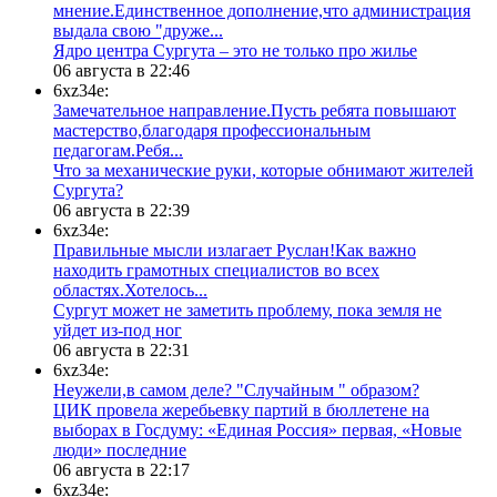
мнение.Единственное дополнение,что администрация
выдала свою "друже...
​Ядро центра Сургута ‒ это не только про жилье
06 августа в 22:46
6xz34e:
Замечательное направление.Пусть ребята повышают
мастерство,благодаря профессиональным
педагогам.Ребя...
​Что за механические руки, которые обнимают жителей
Сургута?
06 августа в 22:39
6xz34e:
Правильные мысли излагает Руслан!Как важно
находить грамотных специалистов во всех
областях.Хотелось...
Сургут может не заметить проблему, пока земля не
уйдет из-под ног
06 августа в 22:31
6xz34e:
Неужели,в самом деле? "Случайным " образом?
ЦИК провела жеребьевку партий в бюллетене на
выборах в Госдуму: «Единая Россия» первая, «Новые
люди» последние
06 августа в 22:17
6xz34e: