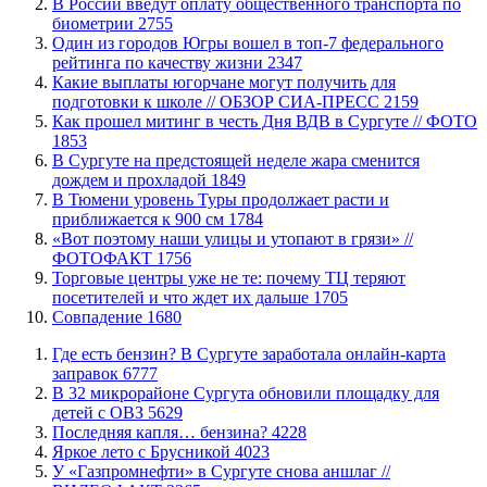
В России введут оплату общественного транспорта по
биометрии
2755
Один из городов Югры вошел в топ-7 федерального
рейтинга по качеству жизни
2347
Какие выплаты югорчане могут получить для
подготовки к школе // ОБЗОР СИА-ПРЕСС
2159
Как прошел митинг в честь Дня ВДВ в Сургуте // ФОТО
1853
В Сургуте на предстоящей неделе жара сменится
дождем и прохладой
1849
В Тюмени уровень Туры продолжает расти и
приближается к 900 см
1784
«Вот поэтому наши улицы и утопают в грязи» //
ФОТОФАКТ
1756
Торговые центры уже не те: почему ТЦ теряют
посетителей и что ждет их дальше
1705
​Совпадение
1680
​Где есть бензин? В Сургуте заработала онлайн-карта
заправок
6777
В 32 микрорайоне Сургута обновили площадку для
детей с ОВЗ
5629
​Последняя капля… бензина?
4228
Яркое лето с Брусникой
4023
У «Газпромнефти» в Сургуте снова аншлаг //