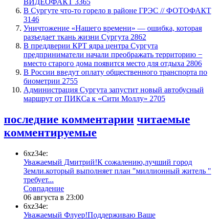
ВИДЕОФАКТ
3365
​В Сургуте что-то горело в районе ГРЭС // ФОТОФАКТ
3146
​Уничтожение «Нашего времени» — ошибка, которая
разъедает ткань жизни Сургута
2862
​В преддверии КРТ ядра центра Сургута
предприниматели начали преображать территорию −
вместо старого дома появится место для отдыха
2806
В России введут оплату общественного транспорта по
биометрии
2755
​Администрация Сургута запустит новый автобусный
маршрут от ПИКСа к «Сити Моллу»
2705
последние комментарии
читаемые
комментируемые
6xz34e:
Уважаемый Дмитрий!К сожалению,лучший город
Земли.который выполняет план "миллионный житель "
требует...
​Совпадение
06 августа в 23:00
6xz34e:
Уважаемый Флуер!Поддерживаю Ваше