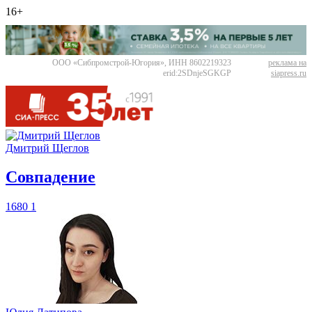
16+
ООО «Сибпромстрой-Югория», ИНН 8602219323
реклама на
erid:2SDnjeSGKGP
siapress.ru
Дмитрий Щеглов
​Совпадение
1680
1