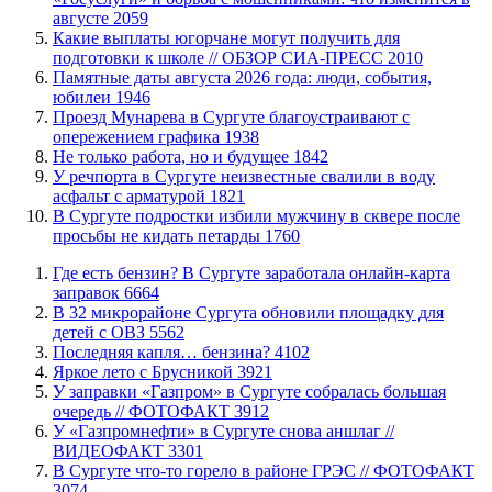
августе
2059
Какие выплаты югорчане могут получить для
подготовки к школе // ОБЗОР СИА-ПРЕСС
2010
​Памятные даты августа 2026 года: люди, события,
юбилеи
1946
​Проезд Мунарева в Сургуте благоустраивают с
опережением графика
1938
​Не только работа, но и будущее
1842
​У речпорта в Сургуте неизвестные свалили в воду
асфальт с арматурой
1821
В Сургуте подростки избили мужчину в сквере после
просьбы не кидать петарды
1760
​Где есть бензин? В Сургуте заработала онлайн-карта
заправок
6664
В 32 микрорайоне Сургута обновили площадку для
детей с ОВЗ
5562
​Последняя капля… бензина?
4102
Яркое лето с Брусникой
3921
​У заправки «Газпром» в Сургуте собралась большая
очередь // ФОТОФАКТ
3912
У «Газпромнефти» в Сургуте снова аншлаг //
ВИДЕОФАКТ
3301
​В Сургуте что-то горело в районе ГРЭС // ФОТОФАКТ
3074