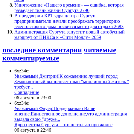
​Уничтожение «Нашего времени» — ошибка, которая
разъедает ткань жизни Сургута
2796
​В преддверии КРТ ядра центра Сургута
предприниматели начали преображать территорию −
вместо старого дома появится место для отдыха
2683
​Администрация Сургута запустит новый автобусный
маршрут от ПИКСа к «Сити Моллу»
2659
последние комментарии
читаемые
комментируемые
6xz34e:
Уважаемый Дмитрий!К сожалению,лучший город
Земли.который выполняет план "миллионный житель "
требует...
​Совпадение
06 августа в 23:00
6xz34e:
Уважаемый Флуер!Поддерживаю Ваше
мнение.Единственное дополнение,что администрация
выдала свою "друже...
​Ядро центра Сургута ‒ это не только про жилье
06 августа в 22:46