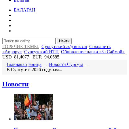
Балаган
БАЛАГАН
Найти
ГОРЯЧИЕ ТЕМЫ:
Сургутский ж/д вокзал
Сохранить
«Аврору»
Сургутский НТЦ
Обновление парка «За Саймой»
USD
81,4077
EUR
94,0585
Главная страница
→
Новости Сургута
→
​В Сургуте в 2026 году зам...
Новости