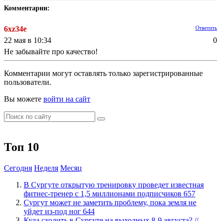
Комментарии:
6xz34e
Ответить
22 мая в 10:34
0
Не забывайте про качество!
Комментарии могут оставлять только зарегистрированные
пользователи.
Вы можете
войти на сайт
Топ 10
Сегодня
Неделя
Месяц
В Сургуте открытую тренировку проведет известная
фитнес-тренер с 1,5 миллионами подписчиков
657
Сургут может не заметить проблему, пока земля не
уйдет из-под ног
644
​Куда сходить в Сургуте на выходных 8-9 августа? //