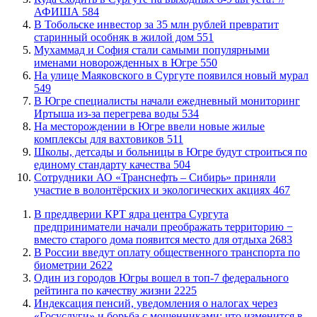
АФИША
584
В Тобольске инвестор за 35 млн рублей превратит
старинный особняк в жилой дом
551
​Мухаммад и София стали самыми популярными
именами новорожденных в Югре
550
​На улице Маяковского в Сургуте появился новый мурал
549
В Югре специалисты начали ежедневный мониторинг
Иртыша из-за перегрева воды
534
​На месторождении в Югре ввели новые жилые
комплексы для вахтовиков
511
Школы, детсады и больницы в Югре будут строиться по
единому стандарту качества
504
Сотрудники АО «Транснефть – Сибирь» приняли
участие в волонтёрских и экологических акциях
467
​В преддверии КРТ ядра центра Сургута
предприниматели начали преображать территорию −
вместо старого дома появится место для отдыха
2683
В России введут оплату общественного транспорта по
биометрии
2622
Один из городов Югры вошел в топ-7 федерального
рейтинга по качеству жизни
2225
​Индексация пенсий, уведомления о налогах через
«Госуслуги» и борьба с мошенниками: что изменится в