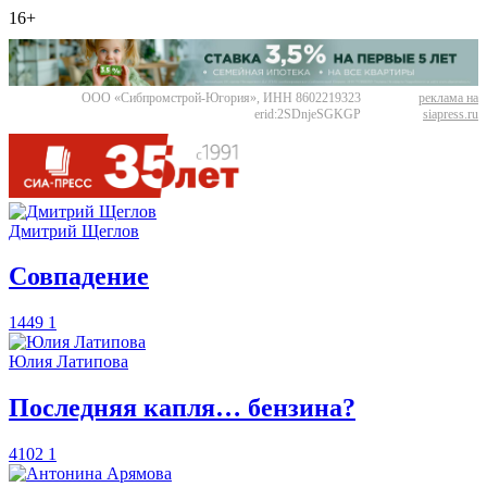
16+
ООО «Сибпромстрой-Югория», ИНН 8602219323
реклама на
erid:2SDnjeSGKGP
siapress.ru
Дмитрий Щеглов
​Совпадение
1449
1
Юлия Латипова
​Последняя капля… бензина?
4102
1