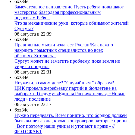
6xz34e:
Замечательное направление.Пусть ребята повышают
мастерство,благодаря профессиональным
педагогам.Ребя...
​Что за механические руки, которые обнимают жителей
Сургута?
06 августа в 22:39
6xz34e:
Правильные мысли излагает Руслан!Как важно
находить грамотных специалистов во всех
областях.Хотелось...
Сургут может не заметить проблему, пока земля не
уйдет из-под ног
06 августа в 22:31
6xz34e:
Неужели,в самом деле? "Случайным " образом?
ЦИК провела жеребьевку партий в бюллетене на
выборах в Госдуму: «Единая Россия» первая, «Новые
люди» последние
06 августа в 22:17
6xz34e:
Нужно переделать. Всем понятно, что бордюр должен
быть выше газона, кроме контролеров, которые пропи...
«Вот поэтому наши улицы и утопают в грязи» //
ФОТОФАКТ