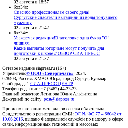
03 августа в 18:57
6xz34e:
Спасибо профессионалам своего дела!
Сургутские спасатели вытащили из воды тонувшего
мужчину
02 августа в 21:42
6xz34e:
Уважаемая редакция!В заголовке одна буква "О"
лишняя.
Какие выплаты югорчане могут получить для
подготовки к школе // ОБЗОР СИА-ПРЕСС
02 августа в 21:37
Сетевое издание siapress.ru (16+)
Учредитель:
© ООО «Северпечать»
, 2024.
628403
,
Россия
,
ХМАО-Югра
, город
Сургут
,
Бульвар
Свободы, д. 1
СИА-ПРЕСС ЦЕНТР
Телефон редакции:
+7 (3462) 44-23-23
Главный редактор: Латипова Юлия Альфитовна
Дежурный по сайту:
post@siapress.ru
При использовании материалов ссылка обязательна.
Свидетельство о регистрации СМИ:
ЭЛ № ФС 77 – 66042 от
10.06.2016
, выдано Федеральной службой по надзору в сфере
связи, информационных технологий и массовых