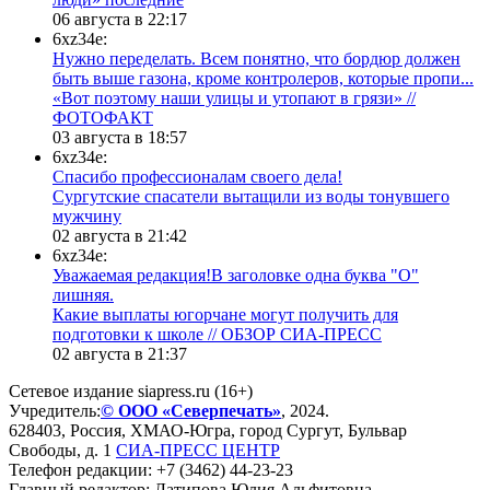
06 августа в 22:17
6xz34e:
Нужно переделать. Всем понятно, что бордюр должен
быть выше газона, кроме контролеров, которые пропи...
«Вот поэтому наши улицы и утопают в грязи» //
ФОТОФАКТ
03 августа в 18:57
6xz34e:
Спасибо профессионалам своего дела!
Сургутские спасатели вытащили из воды тонувшего
мужчину
02 августа в 21:42
6xz34e:
Уважаемая редакция!В заголовке одна буква "О"
лишняя.
Какие выплаты югорчане могут получить для
подготовки к школе // ОБЗОР СИА-ПРЕСС
02 августа в 21:37
Сетевое издание siapress.ru (16+)
Учредитель:
© ООО «Северпечать»
, 2024.
628403
,
Россия
,
ХМАО-Югра
, город
Сургут
,
Бульвар
Свободы, д. 1
СИА-ПРЕСС ЦЕНТР
Телефон редакции:
+7 (3462) 44-23-23
Главный редактор: Латипова Юлия Альфитовна