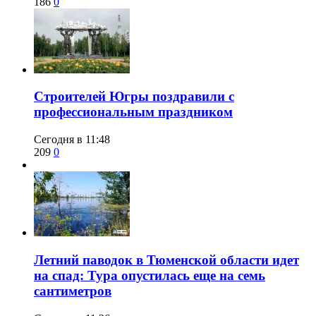
186
0
​Строителей Югры поздравили с
профессиональным праздником
Сегодня в 11:48
209
0
​Летний паводок в Тюменской области идет
на спад: Тура опустилась еще на семь
сантиметров