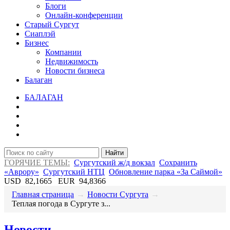
Блоги
Онлайн-конференции
Старый Сургут
Сиаплэй
Бизнес
Компании
Недвижимость
Новости бизнеса
Балаган
БАЛАГАН
Найти
ГОРЯЧИЕ ТЕМЫ:
Сургутский ж/д вокзал
Сохранить
«Аврору»
Сургутский НТЦ
Обновление парка «За Саймой»
USD
82,1665
EUR
94,8366
Главная страница
→
Новости Сургута
→
​Теплая погода в Сургуте з...
Новости