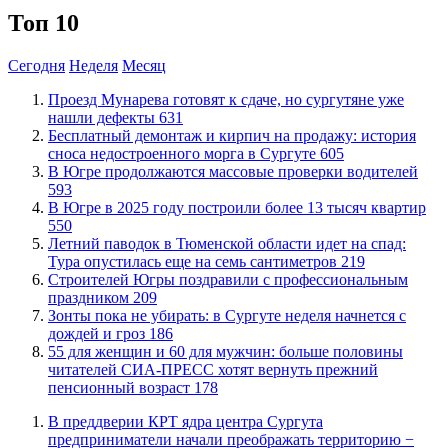
Топ 10
Сегодня
Неделя
Месяц
​Проезд Мунарева готовят к сдаче, но сургутяне уже
нашли дефекты
631
​Бесплатный демонтаж и кирпич на продажу: история
сноса недостроенного морга в Сургуте
605
​В Югре продолжаются массовые проверки водителей
593
​В Югре в 2025 году построили более 13 тысяч квартир
550
​Летний паводок в Тюменской области идет на спад:
Тура опустилась еще на семь сантиметров
219
​Строителей Югры поздравили с профессиональным
праздником
209
​Зонты пока не убирать: в Сургуте неделя начнется с
дождей и гроз
186
​55 для женщин и 60 для мужчин: больше половины
читателей СИА-ПРЕСС хотят вернуть прежний
пенсионный возраст
178
​В преддверии КРТ ядра центра Сургута
предприниматели начали преображать территорию −