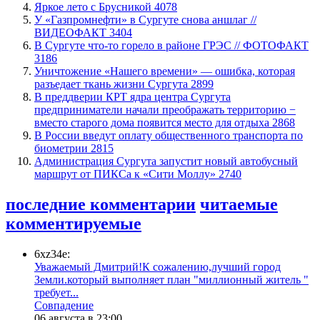
Яркое лето с Брусникой
4078
У «Газпромнефти» в Сургуте снова аншлаг //
ВИДЕОФАКТ
3404
​В Сургуте что-то горело в районе ГРЭС // ФОТОФАКТ
3186
​Уничтожение «Нашего времени» — ошибка, которая
разъедает ткань жизни Сургута
2899
​В преддверии КРТ ядра центра Сургута
предприниматели начали преображать территорию −
вместо старого дома появится место для отдыха
2868
В России введут оплату общественного транспорта по
биометрии
2815
​Администрация Сургута запустит новый автобусный
маршрут от ПИКСа к «Сити Моллу»
2740
последние комментарии
читаемые
комментируемые
6xz34e:
Уважаемый Дмитрий!К сожалению,лучший город
Земли.который выполняет план "миллионный житель "
требует...
​Совпадение
06 августа в 23:00