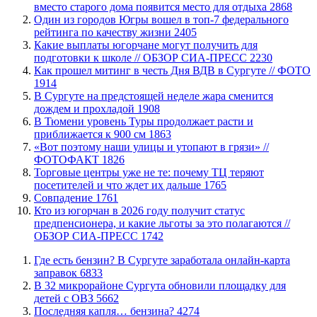
вместо старого дома появится место для отдыха
2868
Один из городов Югры вошел в топ-7 федерального
рейтинга по качеству жизни
2405
Какие выплаты югорчане могут получить для
подготовки к школе // ОБЗОР СИА-ПРЕСС
2230
Как прошел митинг в честь Дня ВДВ в Сургуте // ФОТО
1914
В Сургуте на предстоящей неделе жара сменится
дождем и прохладой
1908
В Тюмени уровень Туры продолжает расти и
приближается к 900 см
1863
«Вот поэтому наши улицы и утопают в грязи» //
ФОТОФАКТ
1826
Торговые центры уже не те: почему ТЦ теряют
посетителей и что ждет их дальше
1765
​Совпадение
1761
Кто из югорчан в 2026 году получит статус
предпенсионера, и какие льготы за это полагаются //
ОБЗОР СИА-ПРЕСС
1742
​Где есть бензин? В Сургуте заработала онлайн-карта
заправок
6833
В 32 микрорайоне Сургута обновили площадку для
детей с ОВЗ
5662
​Последняя капля… бензина?
4274