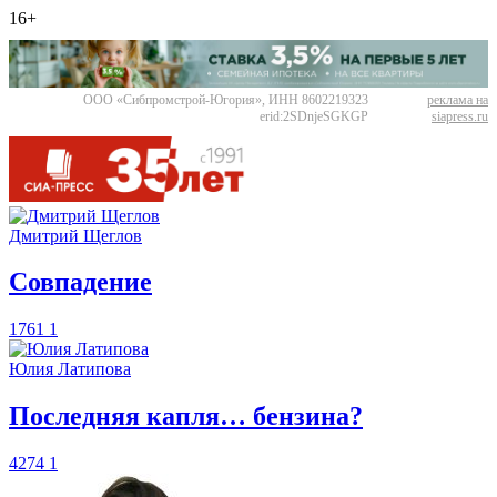
16+
ООО «Сибпромстрой-Югория», ИНН 8602219323
реклама на
erid:2SDnjeSGKGP
siapress.ru
Дмитрий Щеглов
​Совпадение
1761
1
Юлия Латипова
​Последняя капля… бензина?
4274
1