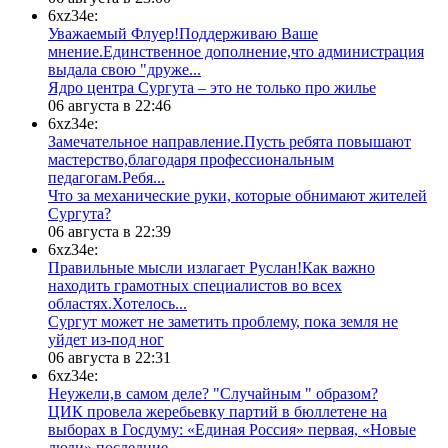
6xz34e:
Уважаемый Флуер!Поддерживаю Ваше
мнение.Единственное дополнение,что администрация
выдала свою "друже...
​Ядро центра Сургута ‒ это не только про жилье
06 августа в 22:46
6xz34e:
Замечательное направление.Пусть ребята повышают
мастерство,благодаря профессиональным
педагогам.Ребя...
​Что за механические руки, которые обнимают жителей
Сургута?
06 августа в 22:39
6xz34e:
Правильные мысли излагает Руслан!Как важно
находить грамотных специалистов во всех
областях.Хотелось...
Сургут может не заметить проблему, пока земля не
уйдет из-под ног
06 августа в 22:31
6xz34e:
Неужели,в самом деле? "Случайным " образом?
ЦИК провела жеребьевку партий в бюллетене на
выборах в Госдуму: «Единая Россия» первая, «Новые
люди» последние